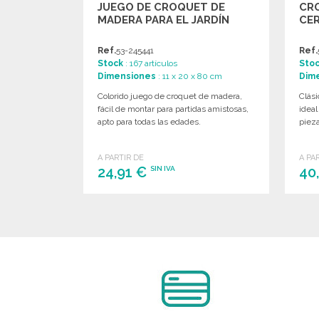
JUEGO DE CROQUET DE
CR
MADERA PARA EL JARDÍN
CER
Ref.
53-245441
Ref.
Stock
: 167 artículos
Sto
Dimensiones
: 11 x 20 x 80 cm
Dim
Colorido juego de croquet de madera,
Clási
fácil de montar para partidas amistosas,
ideal
apto para todas las edades.
pieza
A PARTIR DE
A PA
24,91 €
40
SIN IVA
PEDIR
Solicitar un presupuesto