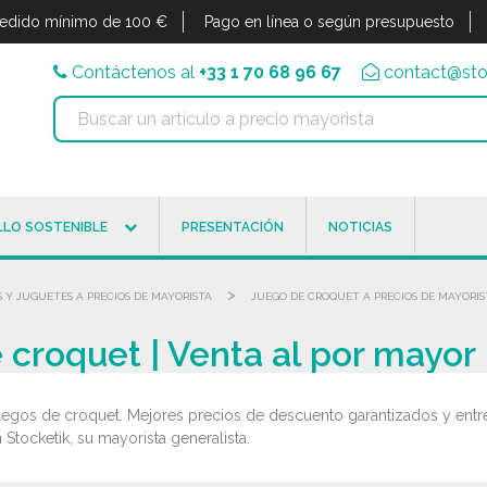
edido mínimo de 100 €
Pago en línea o según presupuesto
Contáctenos al
+33 1 70 68 96 67
contact@sto
LO SOSTENIBLE
PRESENTACIÓN
NOTICIAS
>
 Y JUGUETES A PRECIOS DE MAYORISTA
JUEGO DE CROQUET A PRECIOS DE MAYORIS
 croquet | Venta al por mayor
uegos de croquet. Mejores precios de descuento garantizados y entre
Stocketik, su mayorista generalista.