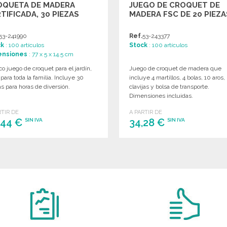
OQUETA DE MADERA
JUEGO DE CROQUET DE
TIFICADA, 30 PIEZAS
MADERA FSC DE 20 PIEZA
53-241990
Ref.
53-243377
ck
: 100 artículos
Stock
: 100 artículos
ensiones
: 77 x 5 x 14.5 cm
co juego de croquet para el jardín,
Juego de croquet de madera que
 para toda la familia. Incluye 30
incluye 4 martillos, 4 bolas, 10 aros,
s para horas de diversión.
clavijas y bolsa de transporte.
Dimensiones incluidas.
RTIR DE
A PARTIR DE
,44 €
34,28 €
SIN IVA
SIN IVA
PEDIR
PEDIR
Solicitar un presupuesto
Solicitar un presupuesto