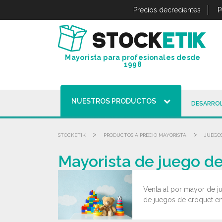
Panel de gestión de cookies
Precios decrecientes
P
Mayorista para profesionales desde
1998
NUESTROS PRODUCTOS
DESARROL
>
>
STOCKETIK
PRODUCTOS A PRECIO MAYORISTA
JUEGOS
Mayorista de juego de
Venta al por mayor de j
de juegos de croquet en 