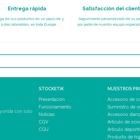
Entrega rápida
Satisfacción del clien
ga de sus productos en un plazo de 3
Seguimiento personalizado de su p
 5 días laborables, en toda Europa
por parte de nuestro equipo especial
STOCKETIK
NUESTROS P
Presentación
Accesorio de c
Funcionamiento
Suministro de of
ayorista con solo
Noticias
Accesorio diari
CGV
Artículo de ocio
CGU
Artículo deporti
Producto de hig