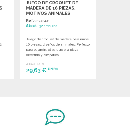
JUEGO DE CROQUET DE
S
MADERA DE 16 PIEZAS,
MOTIVOS ANIMALES
Ref.
53-245495
Stock
: 32 artículos
Juego de croquet de madera para niños,
 2
16 piezas, diseños de animales. Perfecto
para el jardín, el parque o la playa,
divertido y simpático.
A PARTIR DE
29,63 €
SIN IVA
PEDIR
Solicitar un presupuesto