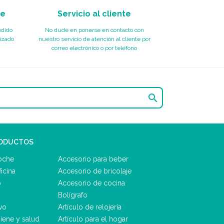
te
Servicio al cliente
edido
No dude en ponerse en contacto con
izado
nuestro servicio de atención al cliente por
correo electrónico o por teléfono

RODUCTOS
oche
Accesorio para beber
icina
Accesorio de bricolaje
o
Accesorio de cocina
Bolígrafo
vo
Artículo de relojería
iene y salud
Artículo para el hogar