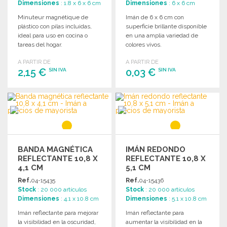
Dimensiones
: 1.8 x 6 x 6 cm
Dimensiones
: 6 x 6 cm
Minuteur magnétique de
Imán de 6 x 6 cm con
plástico con pilas incluidas,
superficie brillante disponible
ideal para uso en cocina o
en una amplia variedad de
tareas del hogar.
colores vivos.
A PARTIR DE
A PARTIR DE
2,15 €
0,03 €
SIN IVA
SIN IVA
PEDIR
PEDIR
Solicitar un presupuesto
Solicitar un presupuesto
BANDA MAGNÉTICA
IMÁN REDONDO
REFLECTANTE 10,8 X
REFLECTANTE 10,8 X
4,1 CM
5,1 CM
Ref.
04-15435
Ref.
04-15436
Stock
: 20 000 artículos
Stock
: 20 000 artículos
Dimensiones
: 4.1 x 10.8 cm
Dimensiones
: 5.1 x 10.8 cm
Imán reflectante para mejorar
Imán reflectante para
la visibilidad en la oscuridad,
aumentar la visibilidad en la