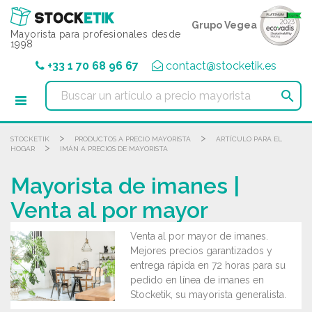
Panel de gestión de cookies
Grupo Vegea
Mayorista para profesionales desde
1998
+33 1 70 68 96 67
contact@stocketik.es

>
>
STOCKETIK
PRODUCTOS A PRECIO MAYORISTA
ARTÍCULO PARA EL
>
HOGAR
IMÁN A PRECIOS DE MAYORISTA
Mayorista de imanes |
Venta al por mayor
Venta al por mayor de imanes.
Mejores precios garantizados y
entrega rápida en 72 horas para su
pedido en línea de imanes en
Stocketik, su mayorista generalista.