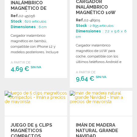
CARGADOR
INALÁMBRICO
INALÁMBRICO
MAGNÉTICO DE
MAGNÉTICO 10W
BAMBÚ 10W A
Ref.
02-45056
PARA COCHE
PRECIOS DE
Ref.
02-48905
Stock
: 620 artículos
MAYORISTA
Stock
: 2 895 artículos
Dimensiones
: 6 cm
Dimensiones
: 7.2 x 9.6 x 6
Cargador inalámbrico
cm
magnético en bambú,
Cargador inalámbrico
compatible con iPhone 12 y
magnético de 10W para
modelos posteriores. Incluye
coche, compatible con los
anillo magnético para otros
últimos teléfonos Android e
A PARTIR DE
teléfonos.
4,69 €
iPhone 12. Incluye anillo
SIN IVA
A PARTIR DE
magnético adicional.
9,64 €
SIN IVA
PEDIR
Solicitar un presupuesto
PEDIR
Solicitar un presupuesto
JUEGO DE 5 CLIPS
IMÁN DE MADERA
MAGNÉTICOS
NATURAL GRANDE
COMPACTOS
NAVIDAD