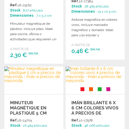
Ref.
10-17384
MINUTOS
PRECIOS DE
Ref.
16-25162
Stock
: 28 465 artículos
MAYORISTA
Stock
: 827 artículos
Dimensiones
: 15 x 10.5 cm
Dimensiones
: 7 x 5.2 cm
Ardoise magnética en colores
Minuteur magnétique de
vivos, incluye marcador
plástico, incluye pilas. Ideal
magnético y borrador. Ideal
para cocina, oficina o
para uso escolar y
actividades que requieren un
presentaciones.
control del tiempo preciso.
A PARTIR DE
A PARTIR DE
0,46 €
SIN IVA
2,30 €
SIN IVA
PEDIR
PEDIR
Solicitar un presupuesto
Solicitar un presupuesto
MINUTEUR
IMÁN BRILLANTE 6 X
MAGNÉTIQUE EN
6 CM COLORES VIVOS
PLASTIQUE 5 CM
A PRECIOS DE
MAYORISTA
Ref.
16-24705
Ref.
10-17978
Stock
: 16 464 artículos
Stock
: 48 066 artículos