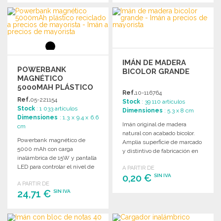
PEDIR
PEDIR
Solicitar un presupuesto
Solicitar un presupuesto
IMÁN DE MADERA
POWERBANK
BICOLOR GRANDE
MAGNÉTICO
5000MAH PLÁSTICO
Ref.
10-116764
RECICLADO
Ref.
05-221154
Stock
: 39 110 artículos
Stock
: 1 033 artículos
Dimensiones
: 5.3 x 8 cm
Dimensiones
: 1.3 x 9.4 x 6.6
Imán original de madera
cm
natural con acabado bicolor.
Powerbank magnético de
Amplia superficie de marcado
5000 mAh con carga
y distintivo de fabricación en
inalámbrica de 15W y pantalla
Europa.
LED para controlar el nivel de
A PARTIR DE
energía.
0,20 €
SIN IVA
A PARTIR DE
24,71 €
SIN IVA
PEDIR
Solicitar un presupuesto
PEDIR