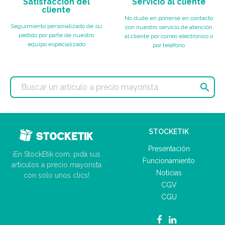
Satisfacción del
Servicio al cliente
cliente
No dude en ponerse en contacto
Seguimiento personalizado de su
con nuestro servicio de atención
pedido por parte de nuestro
al cliente por correo electrónico o
equipo especializado
por teléfono

STOCKETIK
Presentación
¡En StockEtik.com, pida sus
Funcionamiento
artículos a precio mayorista
Noticias
con solo unos clics!
CGV
CGU