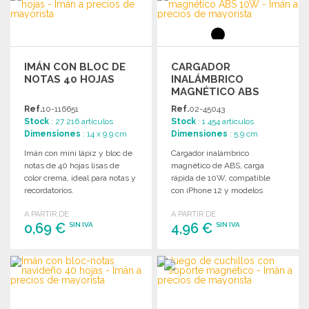
Solicitar un presupuesto
IMÁN CON BLOC DE
CARGADOR
NOTAS 40 HOJAS
INALÁMBRICO
MAGNÉTICO ABS
10W A PRECIOS DE
Ref.
10-116651
Ref.
02-45043
MAYORISTA
Stock
: 27 216 artículos
Stock
: 1 454 artículos
Dimensiones
: 14 x 9.9 cm
Dimensiones
: 5.9 cm
Imán con mini lápiz y bloc de
Cargador inalámbrico
notas de 40 hojas lisas de
magnético de ABS, carga
color crema, ideal para notas y
rápida de 10W, compatible
recordatorios.
con iPhone 12 y modelos
posteriores, incluye anillo
A PARTIR DE
A PARTIR DE
magnético adicional.
0,69 €
4,96 €
SIN IVA
SIN IVA
PEDIR
PEDIR
Solicitar un presupuesto
Solicitar un presupuesto