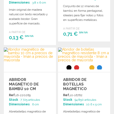
Dimensiones
: 3.8 x 6 cm
Conjunto de 12 imanes de
Imán original de madera
bambú en forma pentagonal,
natural con texto recortado y
ideales para fijar notas y fotos
acabado bicolor. Gran
en superficies metálicas.
superficie de marcado,
Presentación en bolsa de
fabricación en Europa.
A PARTIR DE
algodón.
A PARTIR DE
0,71 €
SIN IVA
0,13 €
SIN IVA
PEDIR
PEDIR
Solicitar un presupuesto
Solicitar un presupuesto
ABRIDOR
ABRIDOR DE
MAGNÉTICO DE
BOTELLAS
BAMBÚ 10 CM
MAGNÉTICO
RESISTENTE 8 CM
Ref.
16-220269
Ref.
10-16762
Stock
: 7 725 artículos
Stock
: 94 850 artículos
Dimensiones
: 6 cm
Dimensiones
: 10.6 x 5 cm
Abrebotellas magnético de
Abrebotellas magnético de