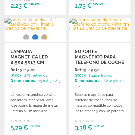
2,23 €
1,73 €
SIN IVA
SIN IVA
PEDIR
PEDIR
Solicitar un presupuesto
Solicitar un presupuesto
LÁMPARA
SOPORTE
MAGNÉTICA LED
MAGNÉTICO PARA
8,5X8,5X13 CM
TELÉFONO DE COCHE
3,8X4 CM
Ref.
15-219808
Ref.
15-219832
Stock
: 2 713 artículos
Stock
: 2 442 artículos
Dimensiones
: 13 x 8.5 x 8.5
Dimensiones
: 6.8 x 3.8 x 4
cm
cm
Lámpara magnética versátil
Soporte magnético para
con interruptor basculante,
teléfono de coche, fácil de
ideal como lámpara de mesa,
instalar, compatible con todos
linterna o luz nocturna.
los teléfonos y con un potente
Dimensiones: 8,5 x 8,5 x 13
imán.
A PARTIR DE
A PARTIR DE
cm.
5,79 €
3,38 €
SIN IVA
SIN IVA