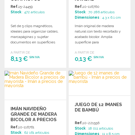
Ref.
15-24459
Ref.
10-116760
Stock
: 472 artículos
Stock
: 70 286 artículos
Dimensiones
: 4.3 x 6.1 cm
Set de 5 clips magnéticos,
Imán original de madera
ideales para organizar cables,
natural con texto recortado y
marcapáginas y sujetar
acabado bicolor. Amplia
documentos en superficies
superficie para
magnéticas. Compactos y
personalización, fabricado en
A PARTIR DE
A PARTIR DE
prácticos.
Europa.
8,13 €
0,13 €
SIN IVA
SIN IVA
PEDIR
PEDIR
Solicitar un presupuesto
Solicitar un presupuesto
JUEGO DE 12 IMANES
IMÁN NAVIDEÑO
DE BAMBÚ
GRANDE DE MADERA
BICOLOR A PRECIOS
Ref.
10-221556
DE MAYORISTA
Ref.
10-116761
Stock
: 18 011 artículos
Stock
: 62 161 artículos
Dimensiones
: 11 x 8.5 cm