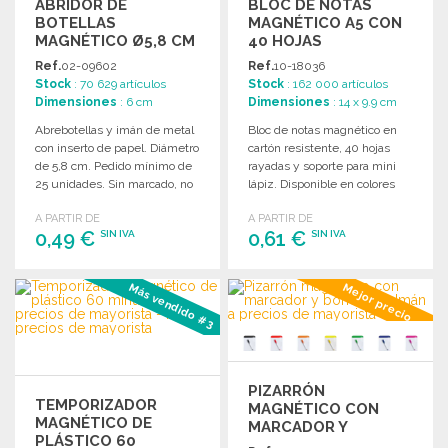
ABRIDOR DE
BLOC DE NOTAS
BOTELLAS
MAGNÉTICO A5 CON
MAGNÉTICO Ø5,8 CM
40 HOJAS
A PRECIOS DE
Ref.
02-09602
Ref.
10-18036
MAYORISTA
Stock
: 70 629 artículos
Stock
: 162 000 artículos
Dimensiones
: 6 cm
Dimensiones
: 14 x 9.9 cm
Abrebotellas y imán de metal
Bloc de notas magnético en
con inserto de papel. Diámetro
cartón resistente, 40 hojas
de 5,8 cm. Pedido mínimo de
rayadas y soporte para mini
25 unidades. Sin marcado, no
lápiz. Disponible en colores
ensamblado.
vivos y variados.
A PARTIR DE
A PARTIR DE
0,49 €
0,61 €
SIN IVA
SIN IVA
PEDIR
PEDIR
Más vendido #3
Mejor precio
Solicitar un presupuesto
Solicitar un presupuesto
PIZARRÓN
TEMPORIZADOR
MAGNÉTICO CON
MAGNÉTICO DE
MARCADOR Y
PLÁSTICO 60
BORRADOR A