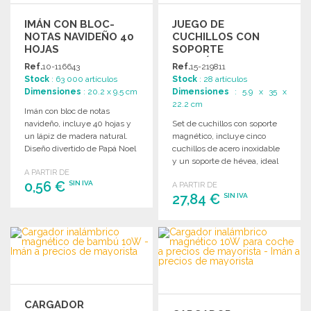
IMÁN CON BLOC-
JUEGO DE
NOTAS NAVIDEÑO 40
CUCHILLOS CON
HOJAS
SOPORTE
MAGNÉTICO A
Ref.
10-116643
Ref.
15-219811
PRECIOS DE
Stock
: 63 000 artículos
Stock
: 28 artículos
MAYORISTA
Dimensiones
: 20.2 x 9.5 cm
Dimensiones
: 5.9 x 35 x
22.2 cm
Imán con bloc de notas
navideño, incluye 40 hojas y
Set de cuchillos con soporte
un lápiz de madera natural.
magnético, incluye cinco
Diseño divertido de Papá Noel
cuchillos de acero inoxidable
y reno.
y un soporte de hévea, ideal
A PARTIR DE
para cualquier cocina.
0,56 €
SIN IVA
A PARTIR DE
27,84 €
SIN IVA
PEDIR
PEDIR
Solicitar un presupuesto
Solicitar un presupuesto
CARGADOR