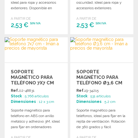
ideal para ropa y accesorios
oscuridad, ideal para ropa y
exteriores. Disponible en
accesorios exteriores.
varias formas y colores.
Disponible en varias formas y
A PARTIR DE
A PARTIR DE
colores.
2,53 €
2,53 €
SIN IVA
SIN IVA
PEDIR
PEDIR
Solicitar un presupuesto
Solicitar un presupuesto
SOPORTE
SOPORTE
MAGNÉTICO PARA
MAGNÉTICO PARA
TELÉFONO 7X7 CM
TELÉFONO Ø3,6 CM
Ref.
02-48831
Ref.
19-34215
Stock
: 5 766 artículos
Stock
: 531 artículos
Dimensiones
: 12 x 3 cm
Dimensiones
: 5.2 cm
Soporte magnético para
Soporte magnético para
teléfono en ABS con anillo
teléfonos, ideal para fijar en la
metálico y adhesivo 3M, ideal
rejilla de ventilación. Rotación
para fijar en ordenadores
de 360 grados y fácil
portátiles.
instalación.
A PARTIR DE
A PARTIR DE