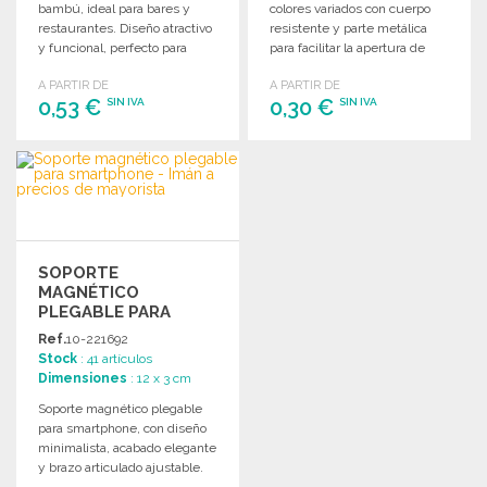
bambú, ideal para bares y
colores variados con cuerpo
restaurantes. Diseño atractivo
resistente y parte metálica
y funcional, perfecto para
para facilitar la apertura de
servir bebidas con estilo.
botellas.
A PARTIR DE
A PARTIR DE
0,53 €
0,30 €
SIN IVA
SIN IVA
PEDIR
PEDIR
Solicitar un presupuesto
Solicitar un presupuesto
SOPORTE
MAGNÉTICO
PLEGABLE PARA
SMARTPHONE
Ref.
10-221692
Stock
: 41 artículos
Dimensiones
: 12 x 3 cm
Soporte magnético plegable
para smartphone, con diseño
minimalista, acabado elegante
y brazo articulado ajustable.
Presentado en bolsa de papel.