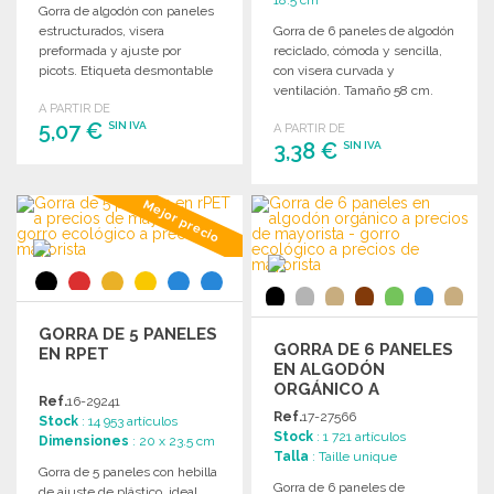
18.5 cm
Gorra de algodón con paneles
estructurados, visera
Gorra de 6 paneles de algodón
preformada y ajuste por
reciclado, cómoda y sencilla,
picots. Etiqueta desmontable
con visera curvada y
para fácil re-etiquetado.
ventilación. Tamaño 58 cm.
A PARTIR DE
5,07 €
SIN IVA
A PARTIR DE
3,38 €
SIN IVA
PEDIR
PEDIR
Mejor precio
Solicitar un presupuesto
Solicitar un presupuesto
GORRA DE 5 PANELES
GORRA DE 6 PANELES
EN RPET
EN ALGODÓN
ORGÁNICO A
Ref.
16-29241
PRECIOS DE
Ref.
17-27566
Stock
: 14 953 artículos
MAYORISTA
Stock
: 1 721 artículos
Dimensiones
: 20 x 23.5 cm
Talla
: Taille unique
Gorra de 5 paneles con hebilla
Gorra de 6 paneles de
de ajuste de plástico, ideal