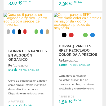
3,07 €
SIN IVA
2,38 €
SIN IVA
PEDIR
PEDIR
Solicitar un presupuesto
Solicitar un presupuesto
GORRA 5 PANELES
RPET RECICLADO
GORRA DE 6 PANELES
COLORIDA A PRECIOS
EN ALGODÓN
DE MAYORISTA
ORGÁNICO
Ref.
10-221774
Stock
: 78 800 artículos
Ref.
10-221772
Stock
: 56 590 artículos
Gorra de 5 paneles en
poliéster, disponible en
Gorra de 6 paneles en algodón
colores vibrantes, con visera
con cierre ajustable y orificios
acolchada y cierre de velcro
de ventilación bordados.
ajustable.
Disponible en varios colores.
A PARTIR DE
1,56 €
SIN IVA
A PARTIR DE
SIN IVA