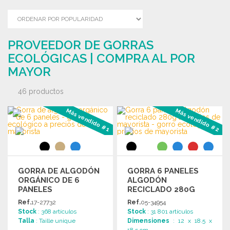
PROVEEDOR DE GORRAS
ECOLÓGICAS | COMPRA AL POR
MAYOR
46 productos
Más vendido #1
Más vendido #2
GORRA DE ALGODÓN
GORRA 6 PANELES
ORGÁNICO DE 6
ALGODÓN
PANELES
RECICLADO 280G
Ref.
17-27732
Ref.
05-34954
Stock
: 368 artículos
Stock
: 31 801 artículos
Talla
: Taille unique
Dimensiones
: 12 x 18.5 x