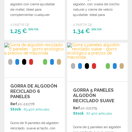
algodón con cierre ajustable
algodón, con visera de corcho
de metal. Ideal para
natural y cierre de velcro
complementar cualquier
ajustable. Ideal para
atuendo.
personalizar o revender.
A PARTIR DE
A PARTIR DE
1,25 €
1,34 €
SIN IVA
SIN IVA
PEDIR
PEDIR
Solicitar un presupuesto
Solicitar un presupuesto
GORRA DE ALGODÓN
GORRA 5 PANELES
RECICLADO 6
ALGODÓN
PANELES
RECICLADO SUAVE
Ref.
10-221776
Ref.
10-221775
Stock
: 63 400 artículos
Stock
: 67 400 artículos
Gorra de 6 paneles de algodón
Gorra de 5 paneles en algodón
reciclado, suave al tacto, con