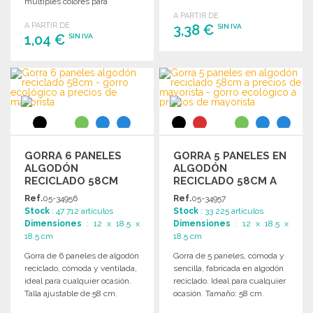
múltiples colores para
personalización.
A PARTIR DE
A PARTIR DE
3,38 €
SIN IVA
1,04 €
SIN IVA
PEDIR
PEDIR
Solicitar un presupuesto
Solicitar un presupuesto
GORRA 6 PANELES
GORRA 5 PANELES EN
ALGODÓN
ALGODÓN
RECICLADO 58CM
RECICLADO 58CM A
PRECIOS DE
Ref.
05-34956
Ref.
05-34957
MAYORISTA
Stock
: 47 712 artículos
Stock
: 33 225 artículos
Dimensiones
: 12 x 18.5 x
Dimensiones
: 12 x 18.5 x
18.5 cm
18.5 cm
Gorra de 6 paneles de algodón
Gorra de 5 paneles, cómoda y
reciclado, cómoda y ventilada,
sencilla, fabricada en algodón
ideal para cualquier ocasión.
reciclado. Ideal para cualquier
Talla ajustable de 58 cm.
ocasión. Tamaño: 58 cm.