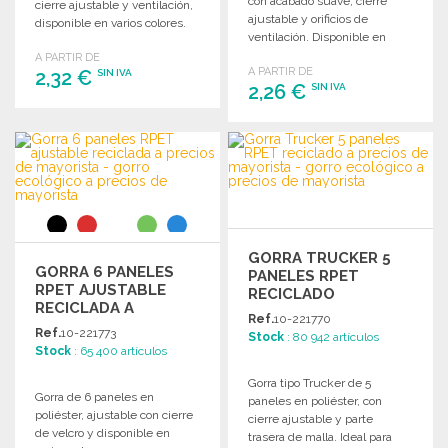
con acabado suave, cierre
cierre ajustable y ventilación,
ajustable y orificios de
disponible en varios colores.
ventilación. Disponible en
varios colores.
A PARTIR DE
A PARTIR DE
2,32 €
SIN IVA
2,26 €
SIN IVA
PEDIR
PEDIR
Solicitar un presupuesto
Solicitar un presupuesto
GORRA TRUCKER 5
GORRA 6 PANELES
PANELES RPET
RPET AJUSTABLE
RECICLADO
RECICLADA A
Ref.
10-221770
PRECIOS DE
Ref.
10-221773
Stock
: 80 942 artículos
MAYORISTA
Stock
: 65 400 artículos
Gorra tipo Trucker de 5
Gorra de 6 paneles en
paneles en poliéster, con
poliéster, ajustable con cierre
cierre ajustable y parte
de velcro y disponible en
trasera de malla. Ideal para