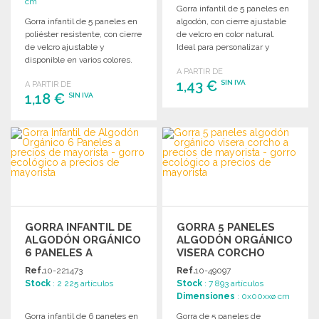
cm
Gorra infantil de 5 paneles en
Gorra infantil de 5 paneles en
algodón, con cierre ajustable
poliéster resistente, con cierre
de velcro en color natural.
de velcro ajustable y
Ideal para personalizar y
disponible en varios colores.
revender.
A PARTIR DE
1,43 €
SIN IVA
A PARTIR DE
1,18 €
SIN IVA
PEDIR
PEDIR
Solicitar un presupuesto
Solicitar un presupuesto
GORRA INFANTIL DE
GORRA 5 PANELES
ALGODÓN ORGÁNICO
ALGODÓN ORGÁNICO
6 PANELES A
VISERA CORCHO
PRECIOS DE
Ref.
10-221473
Ref.
10-49097
MAYORISTA
Stock
: 2 225 artículos
Stock
: 7 893 artículos
Dimensiones
: 0x00xxø cm
Gorra infantil de 6 paneles en
Gorra de 5 paneles de