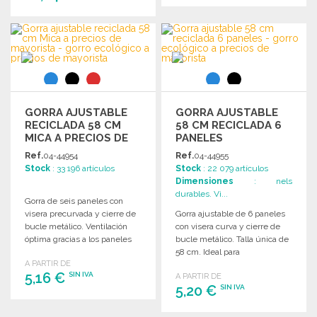
PEDIR
PEDIR
Solicitar un presupuesto
Solicitar un presupuesto
GORRA AJUSTABLE
GORRA AJUSTABLE
RECICLADA 58 CM
58 CM RECICLADA 6
MICA A PRECIOS DE
PANELES
MAYORISTA
Ref.
04-44954
Ref.
04-44955
Stock
: 33 196 artículos
Stock
: 22 079 artículos
Dimensiones
: nels
durables. Vi...
Gorra de seis paneles con
visera precurvada y cierre de
Gorra ajustable de 6 paneles
bucle metálico. Ventilación
con visera curva y cierre de
óptima gracias a los paneles
bucle metálico. Talla única de
traseros.
58 cm. Ideal para
A PARTIR DE
promociones.
5,16 €
SIN IVA
A PARTIR DE
5,20 €
SIN IVA
PEDIR