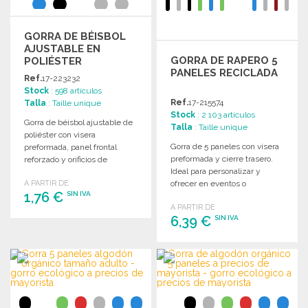
GORRA DE BÉISBOL
AJUSTABLE EN
GORRA DE RAPERO 5
POLIÉSTER
PANELES RECICLADA
RECICLADO A
Ref.
17-223232
PRECIOS DE
Stock
: 598 artículos
MAYORISTA
Ref.
17-215574
Talla
: Taille unique
Stock
: 2 103 artículos
Gorra de béisbol ajustable de
Talla
: Taille unique
poliéster con visera
Gorra de 5 paneles con visera
preformada, panel frontal
preformada y cierre trasero.
reforzado y orificios de
Ideal para personalizar y
ventilación bordados.
A PARTIR DE
ofrecer en eventos o
1,76 €
SIN IVA
promociones.
A PARTIR DE
6,39 €
SIN IVA
PEDIR
Solicitar un presupuesto
PEDIR
Solicitar un presupuesto