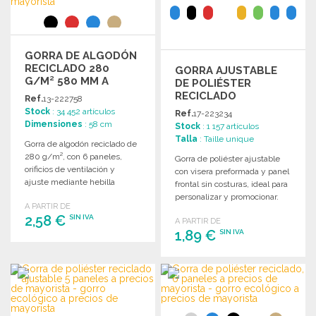
GORRA DE ALGODÓN
RECICLADO 280
GORRA AJUSTABLE
G/M² 580 MM A
DE POLIÉSTER
PRECIOS DE
RECICLADO
Ref.
13-222758
MAYORISTA
Stock
: 34 452 artículos
Ref.
17-223234
Dimensiones
: 58 cm
Stock
: 1 157 artículos
Talla
: Taille unique
Gorra de algodón reciclado de
280 g/m², con 6 paneles,
Gorra de poliéster ajustable
orificios de ventilación y
con visera preformada y panel
ajuste mediante hebilla
frontal sin costuras, ideal para
metálica. Tamaño: 580 mm.
personalizar y promocionar.
A PARTIR DE
2,58 €
SIN IVA
A PARTIR DE
1,89 €
SIN IVA
PEDIR
PEDIR
Solicitar un presupuesto
Solicitar un presupuesto