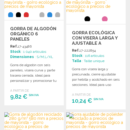
Solicitar un presupuesto
GORRA DE ALGODÓN
GORRA ECOLÓGICA
ORGÁNICO 6
CON VISERA LARGA Y
PANELES
AJUSTABLE A
Ref.
17-43486
PRECIOS DE
Ref.
17-222854
Stock
: 1 040 artículos
MAYORISTA
Stock
: 116 artículos
Dimensiones
: S/M,L/XL
Talla
: Taille unique
Gorra de algodón con seis
Gorra con visera larga y
paneles, visera curva y parte
precurvada, cierre ajustable
trasera cerrada, ideal para
por hebilla y acolchado en seis
personalizar y promocionar tu
secciones. Ideal para uso
marca.
diario.
A PARTIR DE
A PARTIR DE
9,82 €
SIN IVA
10,24 €
SIN IVA
PEDIR
PEDIR
Solicitar un presupuesto
Solicitar un presupuesto