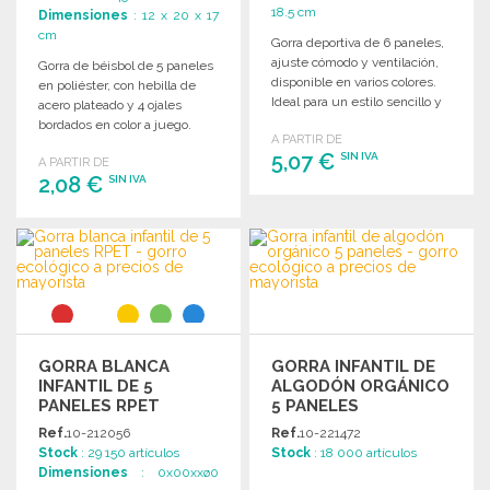
18.5 cm
Dimensiones
: 12 x 20 x 17
cm
Gorra deportiva de 6 paneles,
ajuste cómodo y ventilación,
Gorra de béisbol de 5 paneles
disponible en varios colores.
en poliéster, con hebilla de
Ideal para un estilo sencillo y
acero plateado y 4 ojales
versátil.
bordados en color a juego.
A PARTIR DE
Talla 7 1/4.
5,07 €
SIN IVA
A PARTIR DE
2,08 €
SIN IVA
PEDIR
PEDIR
Solicitar un presupuesto
Solicitar un presupuesto
GORRA BLANCA
GORRA INFANTIL DE
INFANTIL DE 5
ALGODÓN ORGÁNICO
PANELES RPET
5 PANELES
Ref.
10-212056
Ref.
10-221472
Stock
: 29 150 artículos
Stock
: 18 000 artículos
Dimensiones
: 0x00xxø0