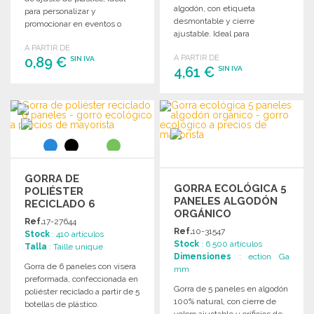
algodón, con etiqueta
para personalizar y
desmontable y cierre
promocionar en eventos o
ajustable. Ideal para
actividades al aire libre.
personalizar y promocionar tu
A PARTIR DE
A PARTIR DE
0,89 €
marca.
SIN IVA
4,61 €
SIN IVA
PEDIR
PEDIR
Solicitar un presupuesto
Solicitar un presupuesto
GORRA DE
GORRA ECOLÓGICA 5
POLIÉSTER
PANELES ALGODÓN
RECICLADO 6
ORGÁNICO
PANELES A PRECIOS
Ref.
17-27644
DE MAYORISTA
Ref.
10-31547
Stock
: 410 artículos
Stock
: 6 500 artículos
Talla
: Taille unique
Dimensiones
: ection Ga
Gorra de 6 paneles con visera
mm
preformada, confeccionada en
Gorra de 5 paneles en algodón
poliéster reciclado a partir de 5
100% natural, con cierre de
botellas de plástico.