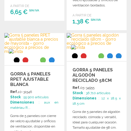
velcro ajustable y orificios de
ventilación bordados.
A PARTIR DE
6,65 €
SIN IVA
A PARTIR DE
1,38 €
SIN IVA
PEDIR
Solicitar un presupuesto
PEDIR
Solicitar un presupuesto
GORRA 5 PANELES
GORRA 5 PANELES
ALGODÓN
RPET AJUSTABLE
RECICLADO 58CM
BLANCA
Ref.
05-34955
Ref.
10-31546
Stock
: 36 710 artículos
Stock
: 55 900 artículos
Dimensiones
: 12 x 18.5 x
Dimensiones
: aux en
18.5 cm
matériau R...
Gorra de 5 paneles de algodón
Gorra de 5 paneles con cierre
reciclado, cómoda y versátil,
de velcro ajustable y orificios
ideal para cualquier ocasión.
de ventilación, disponible en
Tamaño ajustable de 58 cm.