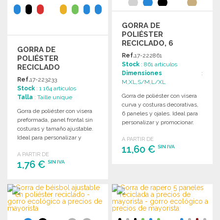
GORRA DE
POLIÉSTER
RECICLADO, 6
GORRA DE
PANELES
Ref.
17-222861
POLIÉSTER
Stock
: 861 artículos
RECICLADO
Dimensiones
:
AJUSTABLE 5
Ref.
17-223233
M,XL,S/M,L/XL
PANELES
Stock
: 1 164 artículos
Gorra de poliéster con visera
Talla
: Taille unique
curva y costuras decorativas,
Gorra de poliéster con visera
6 paneles y ojales. Ideal para
preformada, panel frontal sin
personalizar y promocionar.
costuras y tamaño ajustable.
Ideal para personalizar y
A PARTIR DE
promocionar.
11,60 €
SIN IVA
A PARTIR DE
1,76 €
SIN IVA
PEDIR
Solicitar un presupuesto
PEDIR
Solicitar un presupuesto