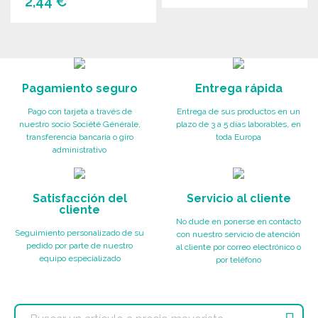
2,44 €
PEDIR
PEDIR
Solicitar un presupuesto
Solicitar un presupuesto
Pagamiento seguro
Entrega rápida
Pago con tarjeta a través de
Entrega de sus productos en un
nuestro socio Société Générale,
plazo de 3 a 5 días laborables, en
transferencia bancaria o giro
toda Europa
administrativo
Satisfacción del
Servicio al cliente
cliente
No dude en ponerse en contacto
Seguimiento personalizado de su
con nuestro servicio de atención
pedido por parte de nuestro
al cliente por correo electrónico o
equipo especializado
por teléfono