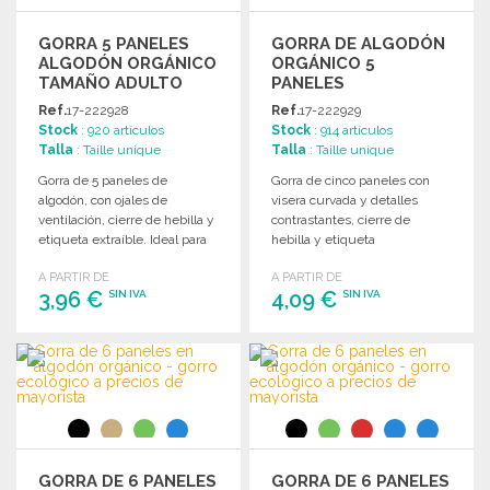
GORRA 5 PANELES
GORRA DE ALGODÓN
ALGODÓN ORGÁNICO
ORGÁNICO 5
TAMAÑO ADULTO
PANELES
Ref.
17-222928
Ref.
17-222929
Stock
: 920 artículos
Stock
: 914 artículos
Talla
: Taille unique
Talla
: Taille unique
Gorra de 5 paneles de
Gorra de cinco paneles con
algodón, con ojales de
visera curvada y detalles
ventilación, cierre de hebilla y
contrastantes, cierre de
etiqueta extraíble. Ideal para
hebilla y etiqueta
personalización.
desmontable. Ideal para
A PARTIR DE
A PARTIR DE
personalizar.
3,96 €
4,09 €
SIN IVA
SIN IVA
PEDIR
PEDIR
Solicitar un presupuesto
Solicitar un presupuesto
GORRA DE 6 PANELES
GORRA DE 6 PANELES