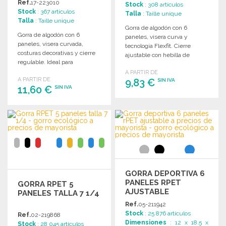
Ref.
17-223010
Stock
: 308 artículos
Stock
: 367 artículos
Talla
: Taille unique
Talla
: Taille unique
Gorra de algodón con 6
Gorra de algodón con 6
paneles, visera curva y
paneles, visera curvada,
tecnología Flexfit. Cierre
costuras decorativas y cierre
ajustable con hebilla de
regulable. Ideal para
metal. Ideal para personalizar.
personalización y uso diario.
A PARTIR DE
A PARTIR DE
9,83 €
SIN IVA
11,60 €
SIN IVA
PEDIR
PEDIR
Solicitar un presupuesto
Solicitar un presupuesto
GORRA DEPORTIVA 6
PANELES RPET
GORRA RPET 5
AJUSTABLE
PANELES TALLA 7 1/4
Ref.
05-211942
Stock
: 25 876 artículos
Ref.
02-219868
Dimensiones
: 12 x 18.5 x
Stock
: 28 045 artículos