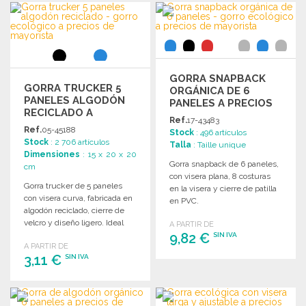
PEDIR
Solicitar un presupuesto
Solicitar un presupuesto
GORRA SNAPBACK
GORRA TRUCKER 5
ORGÁNICA DE 6
PANELES ALGODÓN
PANELES A PRECIOS
RECICLADO A
DE MAYORISTA
Ref.
17-43483
PRECIOS DE
Ref.
05-45188
Stock
: 496 artículos
MAYORISTA
Stock
: 2 706 artículos
Talla
: Taille unique
Dimensiones
: 15 x 20 x 20
Gorra snapback de 6 paneles,
cm
con visera plana, 8 costuras
Gorra trucker de 5 paneles
en la visera y cierre de patilla
con visera curva, fabricada en
en PVC.
algodón reciclado, cierre de
velcro y diseño ligero. Ideal
A PARTIR DE
para personalización.
9,82 €
SIN IVA
A PARTIR DE
3,11 €
SIN IVA
PEDIR
Solicitar un presupuesto
PEDIR