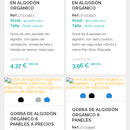
EN ALGODÓN
EN ALGODÓN
ORGÁNICO
ORGÁNICO
Ref.
17-222923
Ref.
17-222927
Stock
: 453 artículos
Stock
: 480 artículos
Talla
: Taille unique
Talla
: Taille unique
Gorra de seis paneles de
Gorra de 6 paneles en
algodón, con ojales de
algodón, con illets cosidos,
ventilación, correa de tela y
botón de seguridad infantil y
hebilla de bronce. Ideal para
cierre Rip-Strip. Etiqueta
personalizar.
desmontable.
A PARTIR DE
A PARTIR DE
4,37 €
3,96 €
SIN IVA
SIN IVA
PEDIR
PEDIR
Solicitar un presupuesto
Solicitar un presupuesto
GORRA DE ALGODÓN
GORRA DE ALGODÓN
ORGÁNICO 6
ORGÁNICO 6
PANELES
PANELES A PRECIOS
Ref.
17-215556
DE MAYORISTA