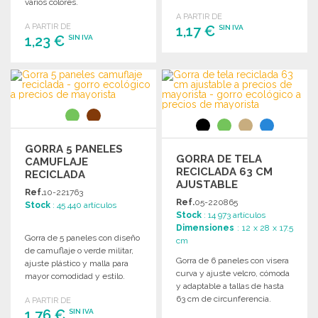
varios colores.
cualquier ocasión.
A PARTIR DE
A PARTIR DE
1,17 €
SIN IVA
1,23 €
SIN IVA
PEDIR
PEDIR
Solicitar un presupuesto
Solicitar un presupuesto
GORRA 5 PANELES
GORRA DE TELA
CAMUFLAJE
RECICLADA 63 CM
RECICLADA
AJUSTABLE
Ref.
10-221763
Ref.
05-220865
Stock
: 45 440 artículos
Stock
: 14 973 artículos
Dimensiones
: 12 x 28 x 17.5
Gorra de 5 paneles con diseño
cm
de camuflaje o verde militar,
Gorra de 6 paneles con visera
ajuste plástico y malla para
curva y ajuste velcro, cómoda
mayor comodidad y estilo.
y adaptable a tallas de hasta
63 cm de circunferencia.
A PARTIR DE
1,76 €
SIN IVA