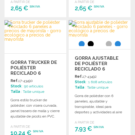
A PARTIR DE
A PARTIR DE
2,65 €
2,65 €
SIN IVA
SIN IVA
PEDIR
PEDIR
Solicitar un presupuesto
Solicitar un presupuesto
GORRA AJUSTABLE
GORRA TRUCKER DE
DE POLIÉSTER
POLIÉSTER
RECICLADO 6
RECICLADO 6
PANELES
Ref.
17-43492
PANELES A PRECIOS
Ref.
17-43490
Stock
: 1 608 artículos
DE MAYORISTA
Stock
: 90 artículos
Talla
: Taille unique
Talla
: Taille unique
Gorra de poliéster con 6
Gorra estilo trucker de
paneles, ajustable y
poliéster, con visera curvada,
transpirable, ideal para
panel trasero de malla y cierre
deportes y actividades al aire
ajustable de picots en PVC.
libre.
A PARTIR DE
A PARTIR DE
7,93 €
SIN IVA
10,24 €
SIN IVA