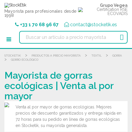
Panel de gestión de cookies
Grupo Vegea
Mayorista para profesionales desde
1998
+33 1 70 68 96 67
contact@stocketik.es

>
>
>
STOCKETIK
PRODUCTOS A PRECIO MAYORISTA
TEXTIL
GORRA
>
GORRO ECOLÓGICO
Mayorista de gorras
ecológicas | Venta al por
mayor
Venta al por mayor de gorras ecológicas. Mejores
precios de descuento garantizados y entrega rápida en
72 horas para su pedido en línea de gorras ecológicas
en Stocketik, su mayorista generalista.