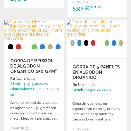
A PARTIR DE
5,92 €
SIN IVA
PEDIR
Solicitar un presupuesto
PEDIR
Solicitar un presupuesto
GORRA DE BÉISBOL
DE ALGODÓN
GORRA DE 5 PANELES
ORGÁNICO 250 G/M²
EN ALGODÓN
ORGÁNICO
Ref.
02-116909
Stock
: 37 383 artículos
Ref.
10-221771
Dimensiones
: 11 x 21 x 17
Stock
: 57 900 artículos
cm
Gorra de béisbol de 5 paneles
Gorra de 5 paneles en
en algodón de 250 gr/m² con
algodón, con cierre ajustable y
cierre regulable trasero en
ventilación. Disponible en
metal. Ideal para personalizar.
varios colores. Ideal para
personalizar o revender.
A PARTIR DE
A PARTIR DE