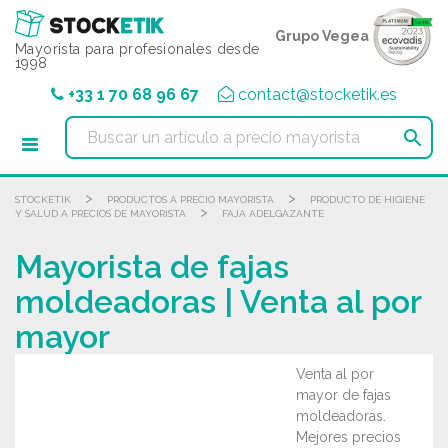
Panel de gestión de cookies
Grupo Vegea
Mayorista para profesionales desde
1998
+33 1 70 68 96 67
contact@stocketik.es

>
>
STOCKETIK
PRODUCTOS A PRECIO MAYORISTA
PRODUCTO DE HIGIENE
>
Y SALUD A PRECIOS DE MAYORISTA
FAJA ADELGAZANTE
Mayorista de fajas
moldeadoras | Venta al por
mayor
Venta al por
mayor de fajas
moldeadoras.
Mejores precios