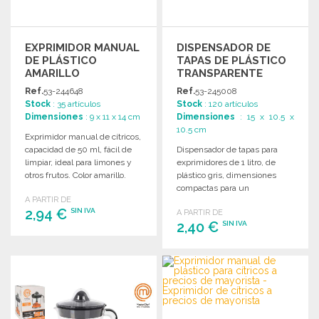
EXPRIMIDOR MANUAL
DISPENSADOR DE
DE PLÁSTICO
TAPAS DE PLÁSTICO
AMARILLO
TRANSPARENTE
Ref.
53-244648
Ref.
53-245008
Stock
: 35 artículos
Stock
: 120 artículos
Dimensiones
: 9 x 11 x 14 cm
Dimensiones
: 15 x 10.5 x
10.5 cm
Exprimidor manual de cítricos,
capacidad de 50 ml, fácil de
Dispensador de tapas para
limpiar, ideal para limones y
exprimidores de 1 litro, de
otros frutos. Color amarillo.
plástico gris, dimensiones
compactas para un
A PARTIR DE
almacenamiento práctico.
2,94 €
SIN IVA
A PARTIR DE
2,40 €
SIN IVA
PEDIR
PEDIR
Solicitar un presupuesto
Solicitar un presupuesto