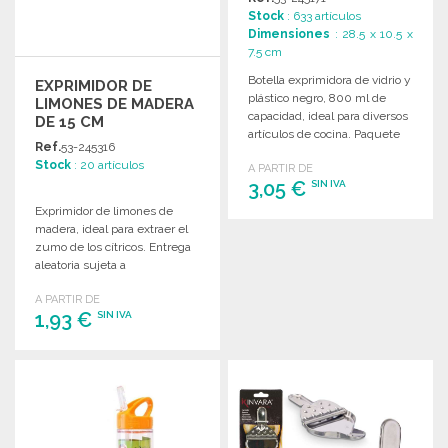
Stock
: 633 artículos
Dimensiones
: 28.5 x 10.5 x
7.5 cm
Botella exprimidora de vidrio y
EXPRIMIDOR DE
plástico negro, 800 ml de
LIMONES DE MADERA
capacidad, ideal para diversos
DE 15 CM
artículos de cocina. Paquete
Ref.
53-245316
de 12.
Stock
: 20 artículos
A PARTIR DE
3,05 €
SIN IVA
Exprimidor de limones de
madera, ideal para extraer el
PEDIR
zumo de los cítricos. Entrega
Solicitar un presupuesto
aleatoria sujeta a
disponibilidad de stock.
A PARTIR DE
1,93 €
SIN IVA
PEDIR
Solicitar un presupuesto