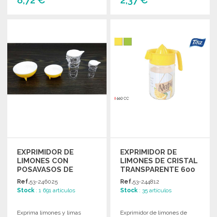
PEDIR
PEDIR
Solicitar un presupuesto
Solicitar un presupuesto
EXPRIMIDOR DE
EXPRIMIDOR DE
LIMONES CON
LIMONES DE CRISTAL
POSAVASOS DE
TRANSPARENTE 600
COLORES 2 PIEZAS A
ML
Ref.
53-246025
Ref.
53-244812
PRECIOS DE
Stock
: 1 691 artículos
Stock
: 35 artículos
MAYORISTA
Exprima limones y limas
Exprimidor de limones de