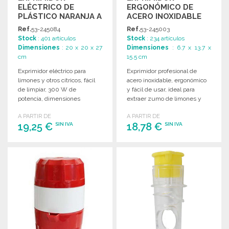
ELÉCTRICO DE
ERGONÓMICO DE
PLÁSTICO NARANJA A
ACERO INOXIDABLE
PRECIOS DE
Ref.
53-245084
Ref.
53-245003
MAYORISTA
Stock
: 401 artículos
Stock
: 234 artículos
Dimensiones
: 20 x 20 x 27
Dimensiones
: 6.7 x 13.7 x
cm
15.5 cm
Exprimidor eléctrico para
Exprimidor profesional de
limones y otros cítricos, fácil
acero inoxidable, ergonómico
de limpiar, 300 W de
y fácil de usar, ideal para
potencia, dimensiones
extraer zumo de limones y
compactas, disponible en
otros cítricos.
A PARTIR DE
A PARTIR DE
varios colores.
19,25 €
18,78 €
SIN IVA
SIN IVA
PEDIR
PEDIR
Solicitar un presupuesto
Solicitar un presupuesto