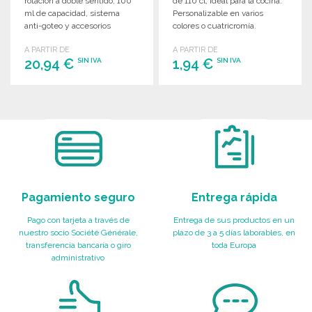
rotación a doble sentido, 100
de 110 cl, ideal para la cocina.
ml de capacidad, sistema
Personalizable en varios
anti-goteo y accesorios
colores o cuatricromía.
desmontables. Dimensiones:
A PARTIR DE
A PARTIR DE
21 x 16 x 15 cm.
20,94 €
1,94 €
SIN IVA
SIN IVA
PEDIR
PEDIR
Solicitar un presupuesto
Solicitar un presupuesto
Pagamiento seguro
Entrega rápida
Pago con tarjeta a través de
Entrega de sus productos en un
nuestro socio Société Générale,
plazo de 3 a 5 días laborables, en
transferencia bancaria o giro
toda Europa
administrativo