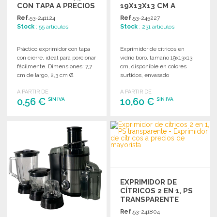
CON TAPA A PRECIOS
19X13X13 CM A
DE MAYORISTA
PRECIOS DE
Ref.
53-241124
Ref.
53-245227
MAYORISTA
Stock
: 55 artículos
Stock
: 231 artículos
Práctico exprimidor con tapa
Exprimidor de cítricos en
con cierre, ideal para porcionar
vidrio boro, tamaño 19x13x13
fácilmente. Dimensiones: 7,7
cm, disponible en colores
cm de largo, 2,3 cm Ø.
surtidos, envasado
individualmente para su
A PARTIR DE
A PARTIR DE
exposición en estanterías.
0,56 €
10,60 €
SIN IVA
SIN IVA
PEDIR
PEDIR
Solicitar un presupuesto
Solicitar un presupuesto
EXPRIMIDOR DE
CÍTRICOS 2 EN 1, PS
TRANSPARENTE
Ref.
53-241804