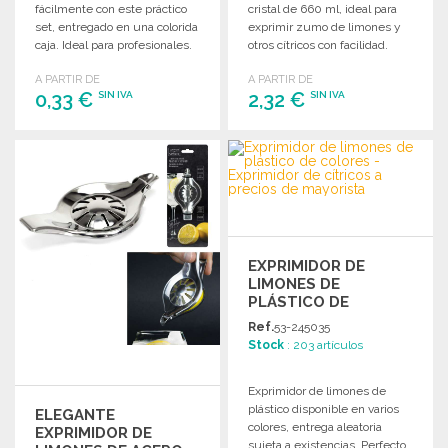
fácilmente con este práctico
cristal de 660 ml, ideal para
set, entregado en una colorida
exprimir zumo de limones y
caja. Ideal para profesionales.
otros cítricos con facilidad.
A PARTIR DE
A PARTIR DE
0,33 €
2,32 €
SIN IVA
SIN IVA
PEDIR
PEDIR
Solicitar un presupuesto
Solicitar un presupuesto
EXPRIMIDOR DE
LIMONES DE
PLÁSTICO DE
COLORES A PRECIOS
Ref.
53-245035
DE MAYORISTA
Stock
: 203 artículos
Exprimidor de limones de
plástico disponible en varios
ELEGANTE
colores, entrega aleatoria
EXPRIMIDOR DE
sujeta a existencias. Perfecto