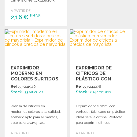
Dimensiones: 17x12,5x10,5
cm.
A PARTIR DE
2,16 €
SIN IVA
PEDIR
Solicitar un presupuesto
EXPRIMIDOR
EXPRIMIDOR DE
MODERNO EN
CÍTRICOS DE
COLORES SURTIDOS
PLÁSTICO CON
VERTEDOR
Ref.
53-241926
Ref.
53-244276
Stock
: 33 artículos
Stock
: 284 artículos
Prensa de cítricos en
Exprimidor de 60ml con
modernos colores, alta calidad,
vertedor, fabricado en plástico,
acabado apto para alimentos,
ideal para la cocina. Perfecto
apto para lavavajillas,
para exprimir cítricos
capacidad de 220 ml.
fácilmente.
A PARTIR DE
A PARTIR DE
Dimensiones: 14x12x7,5 cm.