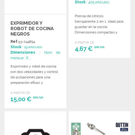
Stock
: 405 artículos
Prensa de cítricos
transparente 2 en 1, ideal para
EXPRIMIDOR Y
guardar en la cocina.
ROBOT DE COCINA
Dimensiones compactas y
NEGROS
práctico envase para la venta
Ref.
53-244894
A PARTIR DE
al por mayor.
Stock
: 19 artículos
4,67 €
SIN IVA
Dimensiones
: Nom de
marque : E...
PEDIR
Exprimidor y robot de cocina
Solicitar un presupuesto
con dos velocidades y control
de pulsaciones para una
preparación eficaz y
personalizada de los
A PARTIR DE
alimentos.
15,00 €
SIN IVA
PEDIR
Solicitar un presupuesto