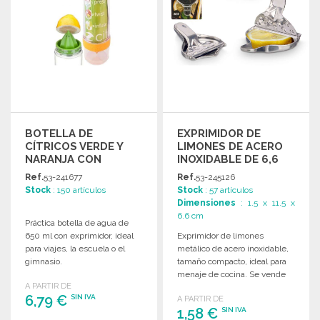
BOTELLA DE
EXPRIMIDOR DE
CÍTRICOS VERDE Y
LIMONES DE ACERO
NARANJA CON
INOXIDABLE DE 6,6
MANGUERA
CM A PRECIOS DE
Ref.
53-241677
Ref.
53-245126
MAYORISTA
Stock
: 150 artículos
Stock
: 57 artículos
Dimensiones
: 1.5 x 11.5 x
6.6 cm
Práctica botella de agua de
650 ml con exprimidor, ideal
Exprimidor de limones
para viajes, la escuela o el
metálico de acero inoxidable,
gimnasio.
tamaño compacto, ideal para
menaje de cocina. Se vende
A PARTIR DE
en paquetes de 12.
6,79 €
SIN IVA
A PARTIR DE
1,58 €
SIN IVA