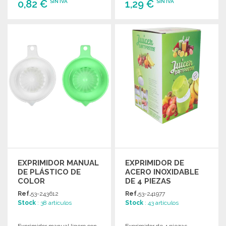
0,82 €
1,29 €
SIN IVA
SIN IVA
PEDIR
PEDIR
Solicitar un presupuesto
Solicitar un presupuesto
EXPRIMIDOR MANUAL
EXPRIMIDOR DE
DE PLÁSTICO DE
ACERO INOXIDABLE
COLOR
DE 4 PIEZAS
Ref.
53-243612
Ref.
53-241977
Stock
: 38 artículos
Stock
: 43 artículos