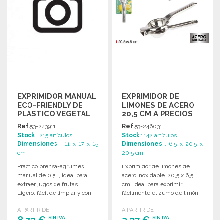
EXPRIMIDOR MANUAL
EXPRIMIDOR DE
ECO-FRIENDLY DE
LIMONES DE ACERO
PLÁSTICO VEGETAL
20,5 CM A PRECIOS
DE MAYORISTA
Ref.
53-243911
Ref.
53-246031
Stock
: 215 artículos
Stock
: 142 artículos
Dimensiones
: 11 x 17 x 15
Dimensiones
: 6.5 x 20.5 x
cm
20.5 cm
Práctico prensa-agrumes
Exprimidor de limones de
manual de 0,5L, ideal para
acero inoxidable, 20,5 x 6,5
extraer jugos de frutas.
cm, ideal para exprimir
Ligero, fácil de limpiar y con
fácilmente el zumo de limón
vertedor.
en la cocina.
A PARTIR DE
A PARTIR DE
8,72 €
2,37 €
SIN IVA
SIN IVA