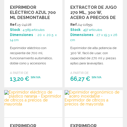
EXPRIMIDOR
EXTRACTOR DE JUGO
ELÉCTRICO AZUL 700
270 ML, 300 W,
ML DESMONTABLE
ACERO A PRECIOS DE
MAYORISTA
Ref.
15-24228
Ref.
04-116551
Stock
: 4 569 artículos
Stock
: 497 artículos
Dimensiones
: 20 x 20.5 x
Dimensiones
: 27 x 19.3 x 26
14 cm
cm
Exprimidor eléctrico con
Exprimidor de alta potencia de
recipiente de 700 ml,
300 W, fácil de usar, con
funcionamiento automático,
capacidad de 270 ml y piezas
doble cono y accesorios
aptas para lavavajillas.
desmontables aptos para
A PARTIR DE
A PARTIR DE
lavavajillas.
13,20 €
66,27 €
SIN IVA
SIN IVA
PEDIR
PEDIR
Solicitar un presupuesto
Solicitar un presupuesto
EXPRIMIDOR
EXPRIMIDOR