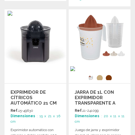
PEDIR
PEDIR
Solicitar un presupuesto
Solicitar un presupuesto
EXPRIMIDOR DE
JARRA DE 1L CON
CÍTRICOS
EXPRIMIDOR
AUTOMÁTICO 21 CM
TRANSPARENTE A
PRECIOS DE
Ref.
15-49630
Ref.
11-241099
MAYORISTA
Dimensiones
: 15 x 21 x 16
Dimensiones
: 20 x 11 x 11
cm
cm
Exprimidor automático con
Juego de jarra y exprimidor