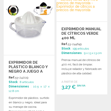
Solicitar un presupuesto
EXPRIMIDOR MANUAL
DE CÍTRICOS VERDE
400 ML
Ref.
53-244649
Stock
: 199 artículos
Dimensiones
: 9 x 13 x 13 cm
Prensa manual de cítricos de
EXPRIMIDOR DE
400 ml, fácil de limpiar,
PLÁSTICO BLANCO Y
incluye rallador y fabricado en
NEGRO A JUEGO A
plástico de alta calidad.
PRECIOS DE
Ref.
53-242119
MAYORISTA
Stock
: 8 artículos
A PARTIR DE
3,27 €
SIN IVA
Dimensiones
: 10.5 x 17 x
12.8 cm
Exprimidor de plástico, surtido
PEDIR
en blanco y negro, ideal para
Solicitar un presupuesto
su menaje de cocina.