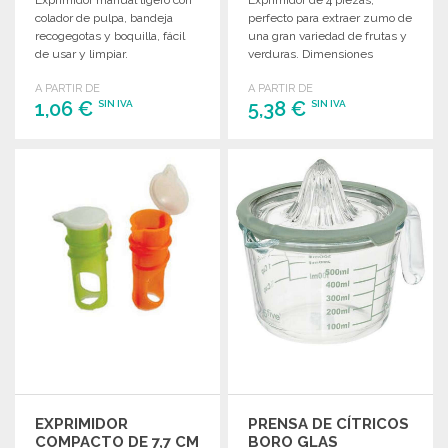
Exprimidor manual ligero con
Exprimidor de 4 piezas,
colador de pulpa, bandeja
perfecto para extraer zumo de
recogegotas y boquilla, fácil
una gran variedad de frutas y
de usar y limpiar.
verduras. Dimensiones
compactas y apto para
A PARTIR DE
A PARTIR DE
lavavajillas.
1,06 €
5,38 €
SIN IVA
SIN IVA
PEDIR
PEDIR
Solicitar un presupuesto
Solicitar un presupuesto
EXPRIMIDOR
PRENSA DE CÍTRICOS
COMPACTO DE 7,7 CM
BORO GLAS