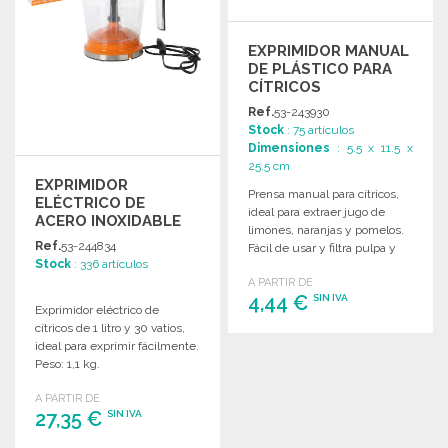
EXPRIMIDOR MANUAL
DE PLÁSTICO PARA
CÍTRICOS
Ref.
53-243930
Stock
: 75 artículos
Dimensiones
: 5.5 x 11.5 x
25.5 cm
EXPRIMIDOR
Prensa manual para cítricos,
ELÉCTRICO DE
ideal para extraer jugo de
ACERO INOXIDABLE
limones, naranjas y pomelos.
DE 1L
Ref.
53-244834
Fácil de usar y filtra pulpa y
Stock
: 336 artículos
semillas.
A PARTIR DE
4,44 €
SIN IVA
Exprimidor eléctrico de
cítricos de 1 litro y 30 vatios,
ideal para exprimir fácilmente.
PEDIR
Peso: 1,1 kg.
Solicitar un presupuesto
A PARTIR DE
27,35 €
SIN IVA