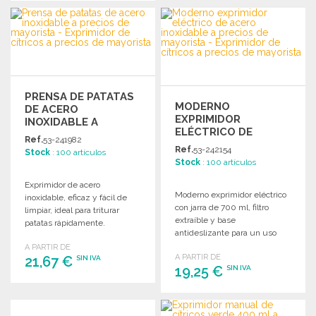
PEDIR
Solicitar un presupuesto
PRENSA DE PATATAS
MODERNO
DE ACERO
EXPRIMIDOR
INOXIDABLE A
ELÉCTRICO DE
PRECIOS DE
Ref.
53-241982
ACERO INOXIDABLE
MAYORISTA
Ref.
53-242154
Stock
: 100 artículos
Stock
: 100 artículos
Exprimidor de acero
Moderno exprimidor eléctrico
inoxidable, eficaz y fácil de
con jarra de 700 ml, filtro
limpiar, ideal para triturar
extraíble y base
patatas rápidamente.
antideslizante para un uso
práctico y eficaz.
A PARTIR DE
A PARTIR DE
21,67 €
SIN IVA
19,25 €
SIN IVA
PEDIR
PEDIR
Solicitar un presupuesto