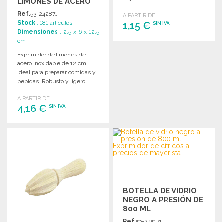
LIMONES DE ACERO
para exprimir fácilmente el
INOXIDABLE
Ref.
53-242871
A PARTIR DE
zumo de limón.
Stock
: 181 artículos
1,15 €
SIN IVA
Dimensiones
: 2.5 x 6 x 12.5
cm
PEDIR
Exprimidor de limones de
Solicitar un presupuesto
acero inoxidable de 12 cm,
ideal para preparar comidas y
bebidas. Robusto y ligero,
perfecto para el uso diario.
A PARTIR DE
4,16 €
SIN IVA
PEDIR
Solicitar un presupuesto
BOTELLA DE VIDRIO
NEGRO A PRESIÓN DE
800 ML
Ref.
53-245171