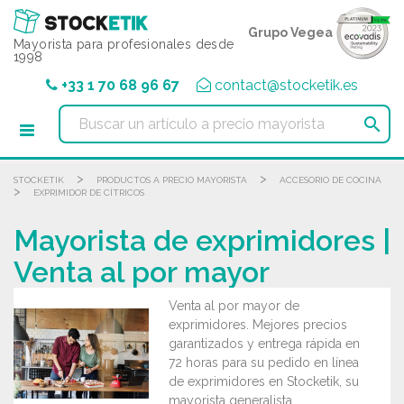
Panel de gestión de cookies
Grupo Vegea
Mayorista para profesionales desde
1998
+33 1 70 68 96 67
contact@stocketik.es

>
>
STOCKETIK
PRODUCTOS A PRECIO MAYORISTA
ACCESORIO DE COCINA
>
EXPRIMIDOR DE CÍTRICOS
Mayorista de exprimidores |
Venta al por mayor
Venta al por mayor de
exprimidores. Mejores precios
garantizados y entrega rápida en
72 horas para su pedido en línea
de exprimidores en Stocketik, su
mayorista generalista.