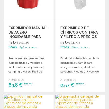
EXPRIMIDOR MANUAL
EXPRIMIDOR DE
DE ACERO
CÍTRICOS CON TAPA
INOXIDABLE PARA
Y FILTRO A PRECIOS
CÍTRICOS A PRECIOS
DE MAYORISTA
Ref.
53-244045
Ref.
53-244543
DE MAYORISTA
Stock
: 250 artículos
Stock
: 204 artículos
Prensa manual para extraer
Exprimidor de frutas con tapa
jugo de frutas y verduras
bloqueable y tamiz para
fácilmente, ideal para casa,
recoger semillas, ideal para
camping y viajes. Fácil de
porcionar. Medidas: 7,7 cm de
limpiar y almacenar.
largo y 2,3 cm de diámetro.
A PARTIR DE
A PARTIR DE
6,18 €
0,57 €
SIN IVA
SIN IVA
PEDIR
PEDIR
Solicitar un presupuesto
Solicitar un presupuesto