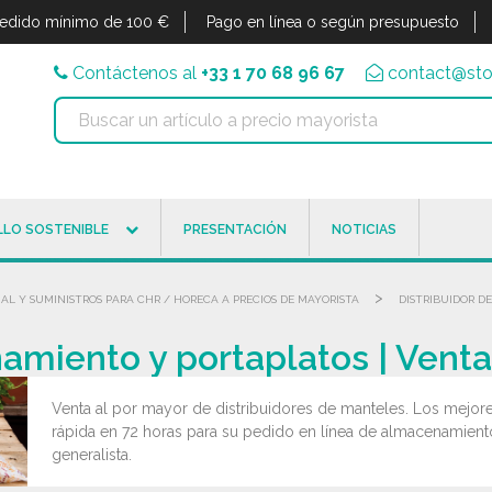
edido mínimo de 100 €
Pago en línea o según presupuesto
Contáctenos al
+33 1 70 68 96 67
contact@sto
LO SOSTENIBLE
PRESENTACIÓN
NOTICIAS
>
AL Y SUMINISTROS PARA CHR / HORECA A PRECIOS DE MAYORISTA
DISTRIBUIDOR D
miento y portaplatos | Venta
Venta al por mayor de distribuidores de manteles. Los mejor
rápida en 72 horas para su pedido en línea de almacenamiento
generalista.