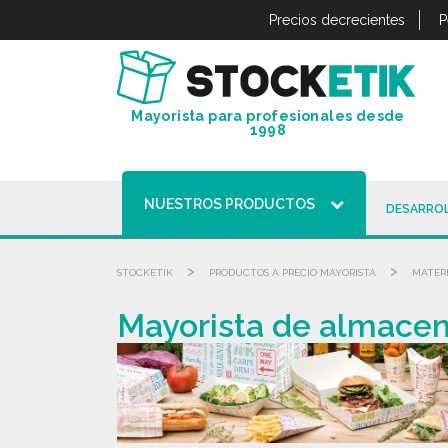
Panel de gestión de cookies
Precios decrecientes
P
Mayorista para profesionales desde
1998
NUESTROS PRODUCTOS
DESARROL
>
>
STOCKETIK
PRODUCTOS A PRECIO MAYORISTA
MATERI
Mayorista de almacena