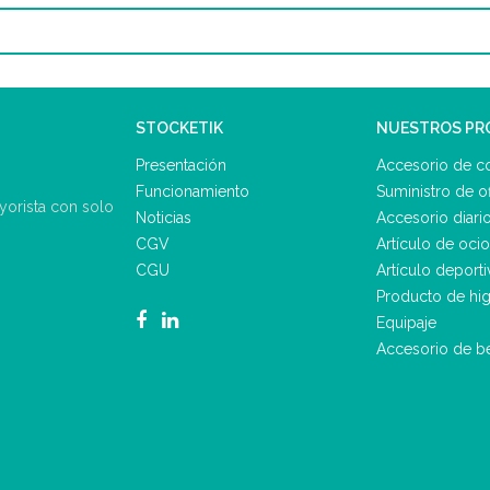
STOCKETIK
NUESTROS P
Presentación
Accesorio de c
Funcionamiento
Suministro de of
ayorista con solo
Noticias
Accesorio diari
CGV
Artículo de ocio
CGU
Artículo deporti
Producto de hig
Equipaje
Accesorio de b