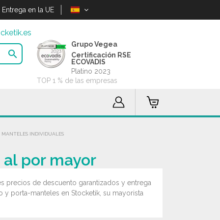
Entrega en la UE
cketik.es
Grupo Vegea

Certificación RSE
ECOVADIS
Platino 2023
TOP 1 % de las empresas
E MANTELES INDIVIDUALES
 al por mayor
es precios de descuento garantizados y entrega
 y porta-manteles en Stocketik, su mayorista