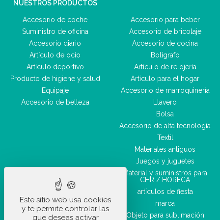
NUESTROS PRODUCTOS
Accesorio de coche
Accesorio para beber
Suministro de oficina
Accesorio de bricolaje
Accesorio diario
Accesorio de cocina
Artículo de ocio
Bolígrafo
Artículo deportivo
Artículo de relojería
Producto de higiene y salud
Artículo para el hogar
Equipaje
Accesorio de marroquinería
Accesorio de belleza
Llavero
Bolsa
Accesorio de alta tecnología
Textil
Materiales antiguos
Juegos y juguetes
Material y suministros para
CHR / HORECA
artículos de fiesta
Este sitio web usa cookies
marca
y te permite controlar las
Objeto para sublimación
que deseas activar