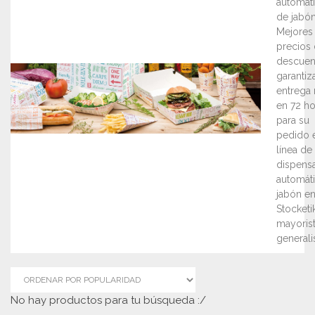
automát
de jabón
Mejores
precios
descuen
garantiz
entrega 
en 72 ho
para su
pedido 
línea de
dispens
automát
jabón e
Stocketik
mayoris
generalis
No hay productos para tu búsqueda :/