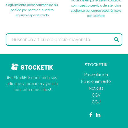
No dude en ponerse en contacto
Seguimiento personalizado de su
con nuestro servicio de atención
pedido por parte de nuestro
al cliente por correo electrónico o
equipo especializado
por teléfono

STOCKETIK
Presentación
¡En StockEtik.com, pida sus
Funcionamiento
artículos a precio mayorista
Noticias
con solo unos clics!
CGV
CGU