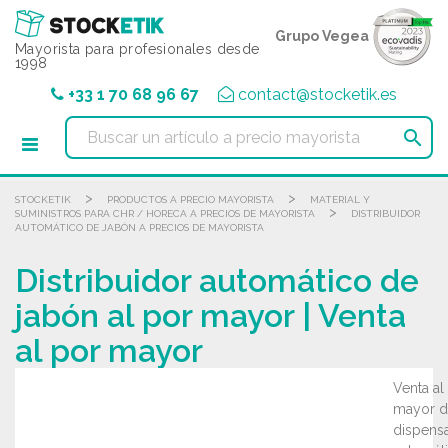
Panel de gestión de cookies
Grupo Vegea
Mayorista para profesionales desde
1998
+33 1 70 68 96 67
contact@stocketik.es

>
>
STOCKETIK
PRODUCTOS A PRECIO MAYORISTA
MATERIAL Y
>
SUMINISTROS PARA CHR / HORECA A PRECIOS DE MAYORISTA
DISTRIBUIDOR
AUTOMÁTICO DE JABÓN A PRECIOS DE MAYORISTA
Distribuidor automático de
jabón al por mayor | Venta
al por mayor
Venta al
mayor d
dispens