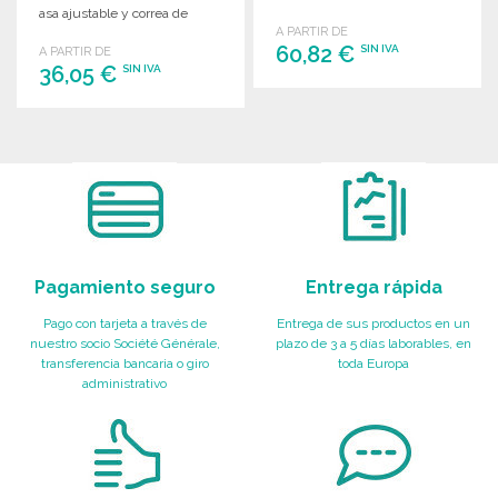
asa ajustable y correa de
reducidas dimensiones.
A PARTIR DE
amarre.
60,82 €
SIN IVA
A PARTIR DE
36,05 €
SIN IVA
PEDIR
PEDIR
Solicitar un presupuesto
Solicitar un presupuesto
Pagamiento seguro
Entrega rápida
Pago con tarjeta a través de
Entrega de sus productos en un
nuestro socio Société Générale,
plazo de 3 a 5 días laborables, en
transferencia bancaria o giro
toda Europa
administrativo