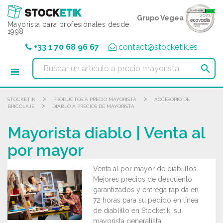
Panel de gestión de cookies
Grupo Vegea
Mayorista para profesionales desde
1998
+33 1 70 68 96 67
contact@stocketik.es

>
>
STOCKETIK
PRODUCTOS A PRECIO MAYORISTA
ACCESORIO DE
>
BRICOLAJE
DIABLO A PRECIOS DE MAYORISTA
Mayorista diablo | Venta al
por mayor
Venta al por mayor de diablillos.
Mejores precios de descuento
garantizados y entrega rápida en
72 horas para su pedido en línea
de diablillo en Stocketik, su
mayorista generalista.