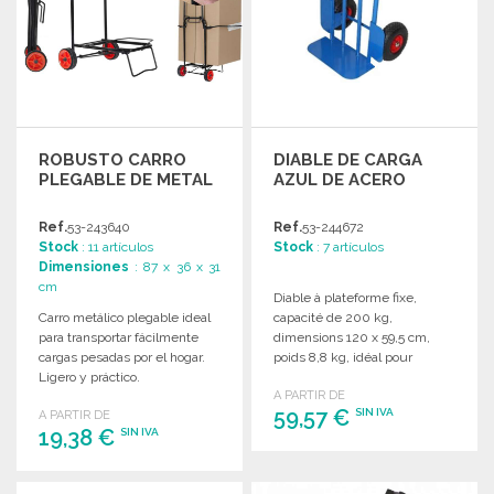
ROBUSTO CARRO
DIABLE DE CARGA
PLEGABLE DE METAL
AZUL DE ACERO
Ref.
53-243640
Ref.
53-244672
Stock
: 11 artículos
Stock
: 7 artículos
Dimensiones
: 87 x 36 x 31
cm
Diable à plateforme fixe,
Carro metálico plegable ideal
capacité de 200 kg,
para transportar fácilmente
dimensions 120 x 59,5 cm,
cargas pesadas por el hogar.
poids 8,8 kg, idéal pour
Ligero y práctico.
déménagements et bricolage.
A PARTIR DE
Dimensiones: 30x36x86 cm.
59,57 €
SIN IVA
A PARTIR DE
19,38 €
SIN IVA
PEDIR
PEDIR