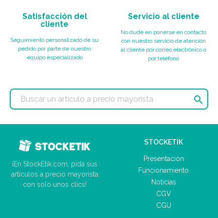
Satisfacción del
Servicio al cliente
cliente
No dude en ponerse en contacto
Seguimiento personalizado de su
con nuestro servicio de atención
pedido por parte de nuestro
al cliente por correo electrónico o
equipo especializado
por teléfono

STOCKETIK
Presentación
¡En StockEtik.com, pida sus
Funcionamiento
artículos a precio mayorista
Noticias
con solo unos clics!
CGV
CGU