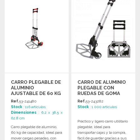
Solicitar un presupuesto
Solicitar un presupuesto
CARRO PLEGABLE DE
CARRO DE ALUMINIO
ALUMINIO
PLEGABLE CON
AJUSTABLE DE 60 KG
RUEDAS DE GOMA
Ref.
53-241480
Ref.
53-243282
Stock
: 116 artículos
Stock
: 1 000 artículos
Dimensiones
: 6.2 x 38.5 x
62.8 cm
Práctico y ligero carro utilitario
Carro plegable de aluminio,
plegable, ideal para
60 kg de capacidad, ideal para
transportar cajas y la compra,
mover cargas pesadas, con
fácil de guardar gracias a sus