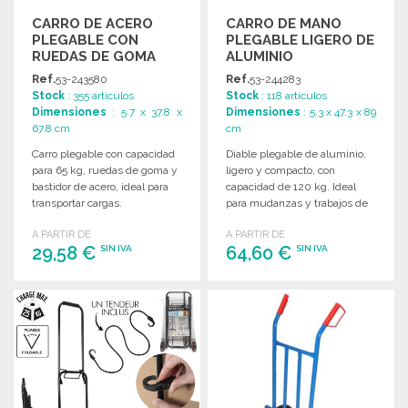
CARRO DE ACERO
CARRO DE MANO
PLEGABLE CON
PLEGABLE LIGERO DE
RUEDAS DE GOMA
ALUMINIO
Ref.
53-243580
Ref.
53-244283
Stock
: 355 artículos
Stock
: 118 artículos
Dimensiones
: 5.7 x 37.8 x
Dimensiones
: 5.3 x 47.3 x 89
67.8 cm
cm
Carro plegable con capacidad
Diable plegable de aluminio,
para 65 kg, ruedas de goma y
ligero y compacto, con
bastidor de acero, ideal para
capacidad de 120 kg. Ideal
transportar cargas.
para mudanzas y trabajos de
bricolaje.
A PARTIR DE
A PARTIR DE
29,58 €
64,60 €
SIN IVA
SIN IVA
PEDIR
PEDIR
Solicitar un presupuesto
Solicitar un presupuesto