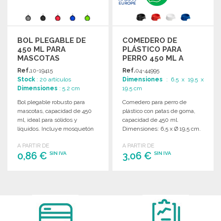
BOL PLEGABLE DE
COMEDERO DE
450 ML PARA
PLÁSTICO PARA
MASCOTAS
PERRO 450 ML A
PRECIOS DE
Ref.
10-19415
Ref.
04-44995
MAYORISTA
Stock
: 20 artículos
Dimensiones
: 6.5 x 19.5 x
Dimensiones
: 5.2 cm
19.5 cm
Bol plegable robusto para
Comedero para perro de
mascotas, capacidad de 450
plástico con patas de goma,
ml, ideal para sólidos y
capacidad de 450 ml.
líquidos. Incluye mosquetón
Dimensiones: 6,5 x Ø 19,5 cm.
de transporte. Disponible en
A PARTIR DE
A PARTIR DE
varios colores.
0,86 €
3,06 €
SIN IVA
SIN IVA
PEDIR
PEDIR
Solicitar un presupuesto
Solicitar un presupuesto