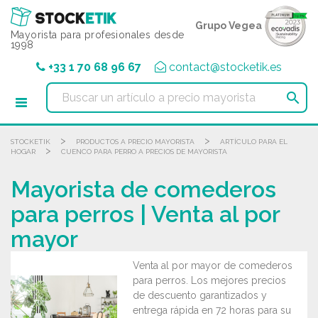
Panel de gestión de cookies
Grupo Vegea
Mayorista para profesionales desde
1998
+33 1 70 68 96 67
contact@stocketik.es

>
>
STOCKETIK
PRODUCTOS A PRECIO MAYORISTA
ARTÍCULO PARA EL
>
HOGAR
CUENCO PARA PERRO A PRECIOS DE MAYORISTA
Mayorista de comederos
para perros | Venta al por
mayor
Venta al por mayor de comederos
para perros. Los mejores precios
de descuento garantizados y
entrega rápida en 72 horas para su