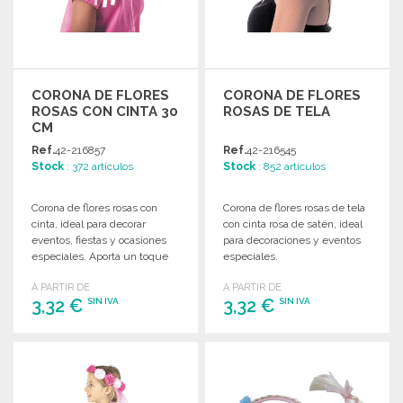
CORONA DE FLORES
CORONA DE FLORES
ROSAS CON CINTA 30
ROSAS DE TELA
CM
Ref.
42-216857
Ref.
42-216545
Stock
: 372 artículos
Stock
: 852 artículos
Corona de flores rosas con
Corona de flores rosas de tela
cinta, ideal para decorar
con cinta rosa de satén, ideal
eventos, fiestas y ocasiones
para decoraciones y eventos
especiales. Aporta un toque
especiales.
elegante y romántico.
A PARTIR DE
A PARTIR DE
3,32 €
3,32 €
SIN IVA
SIN IVA
PEDIR
PEDIR
Solicitar un presupuesto
Solicitar un presupuesto