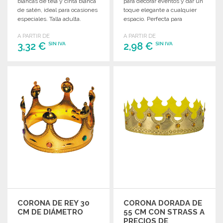
blancas de tela y cinta blanca
para decorar eventos y dar un
de satén, ideal para ocasiones
toque elegante a cualquier
especiales. Talla adulta.
espacio. Perfecta para
mayoristas.
A PARTIR DE
A PARTIR DE
3,32 €
2,98 €
SIN IVA
SIN IVA
PEDIR
PEDIR
Solicitar un presupuesto
Solicitar un presupuesto
CORONA DE REY 30
CORONA DORADA DE
CM DE DIÁMETRO
55 CM CON STRASS A
PRECIOS DE