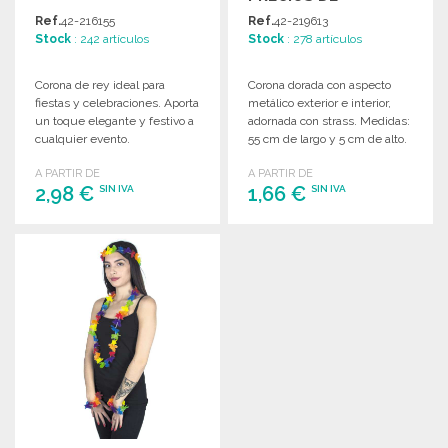
MAYORISTA
Ref.
42-216155
Ref.
42-219613
Stock
: 242 artículos
Stock
: 278 artículos
Corona de rey ideal para
Corona dorada con aspecto
fiestas y celebraciones. Aporta
metálico exterior e interior,
un toque elegante y festivo a
adornada con strass. Medidas:
cualquier evento.
55 cm de largo y 5 cm de alto.
Disponibilidad al por mayor.
A PARTIR DE
A PARTIR DE
2,98 €
1,66 €
SIN IVA
SIN IVA
PEDIR
PEDIR
Solicitar un presupuesto
Solicitar un presupuesto