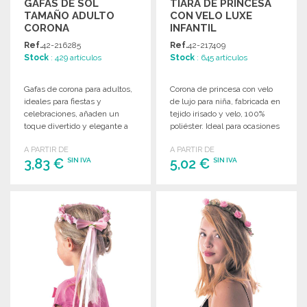
GAFAS DE SOL
TIARA DE PRINCESA
TAMAÑO ADULTO
CON VELO LUXE
CORONA
INFANTIL
Ref.
42-216285
Ref.
42-217409
Stock
: 429 artículos
Stock
: 645 artículos
Gafas de corona para adultos,
Corona de princesa con velo
ideales para fiestas y
de lujo para niña, fabricada en
celebraciones, añaden un
tejido irisado y velo, 100%
toque divertido y elegante a
poliéster. Ideal para ocasiones
cualquier ocasión.
especiales.
A PARTIR DE
A PARTIR DE
3,83 €
5,02 €
SIN IVA
SIN IVA
PEDIR
PEDIR
Solicitar un presupuesto
Solicitar un presupuesto