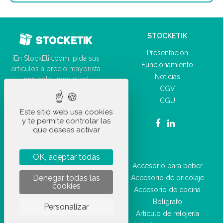
STOCKETIK
Presentación
¡En StockEtik.com, pida sus
Funcionamiento
artículos a precio mayorista
Noticias
con solo unos clics!
CGV
CGU
Este sitio web usa cookies
y te permite controlar las
que deseas activar
NUESTROS PRODUCTOS
OK, aceptar todas
Accesorio de coche
Accesorio para beber
Denegar todas las
Suministro de oficina
Accesorio de bricolaje
cookies
Accesorio diario
Accesorio de cocina
Artículo de ocio
Bolígrafo
Personalizar
Artículo deportivo
Artículo de relojería