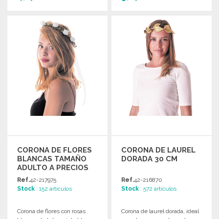
PEDIR
PEDIR
Solicitar un presupuesto
Solicitar un presupuesto
CORONA DE FLORES
CORONA DE LAUREL
BLANCAS TAMAÑO
DORADA 30 CM
ADULTO A PRECIOS
DE MAYORISTA
Ref.
42-217975
Ref.
42-216870
Stock
: 152 artículos
Stock
: 572 artículos
Corona de flores con rosas
Corona de laurel dorada, ideal