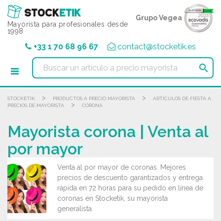
Panel de gestión de cookies
Grupo Vegea
Mayorista para profesionales desde
1998
+33 1 70 68 96 67
contact@stocketik.es

>
>
STOCKETIK
PRODUCTOS A PRECIO MAYORISTA
ARTÍCULOS DE FIESTA A
>
PRECIOS DE MAYORISTA
CORONA
Mayorista corona | Venta al
por mayor
Venta al por mayor de coronas. Mejores
precios de descuento garantizados y entrega
rápida en 72 horas para su pedido en línea de
coronas en Stocketik, su mayorista
generalista.