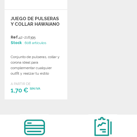
JUEGO DE PULSERAS
Y COLLAR HAWAIANO
Ref.
42-216395
Stock
: 608 artículos
Conjunto de pulseras, collar y
corona ideal para
complementar cualquier
outfit y realzar tu estilo
personal. Perfecto para ventas
A PARTIR DE
al por mayor.
1,70 €
SIN IVA
PEDIR
Solicitar un presupuesto