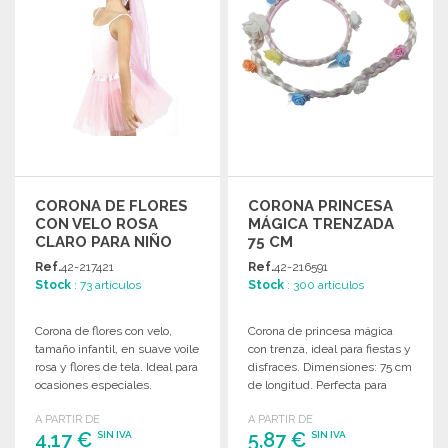
CORONA DE FLORES
CORONA PRINCESA
CON VELO ROSA
MÁGICA TRENZADA
CLARO PARA NIÑO
75 CM
Ref.
42-217421
Ref.
42-216591
Stock
: 73 artículos
Stock
: 300 artículos
Corona de flores con velo,
Corona de princesa mágica
tamaño infantil, en suave voile
con trenza, ideal para fiestas y
rosa y flores de tela. Ideal para
disfraces. Dimensiones: 75 cm
ocasiones especiales.
de longitud. Perfecta para
momentos especiales.
A PARTIR DE
A PARTIR DE
4,17 €
5,87 €
SIN IVA
SIN IVA