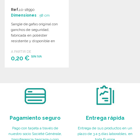
Ref.
10-18990
Dimensiones
: 58 cm
Sangle de gafas original con
ganchos de seguridad,
fabricada en poliéster
resistente y disponible en
colores vivos.
A PARTIR DE
0,20 €
SIN IVA
PEDIR
Solicitar un presupuesto
Pagamiento seguro
Entrega rápida
Pago con tarjeta a través de
Entrega de sus productos en un
nuestro socio Société Générale,
plazo de 3 a 5 días laborables, en
transferencia bancaria o giro
toda Europa