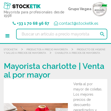
Panel de gestión de cookies
Grupo Vegea
Mayorista para profesionales desde
1998
+33 1 70 68 96 67
contact@stocketik.es

>
>
STOCKETIK
PRODUCTOS A PRECIO MAYORISTA
PRODUCTO DE HIGIENE
>
Y SALUD A PRECIOS DE MAYORISTA
CHARLOTA A PRECIOS DE MAYORISTA
Mayorista charlotte | Venta
al por mayor
Venta al por
mayor de coletas.
Los mejores
precios de
descuento
garantizados y