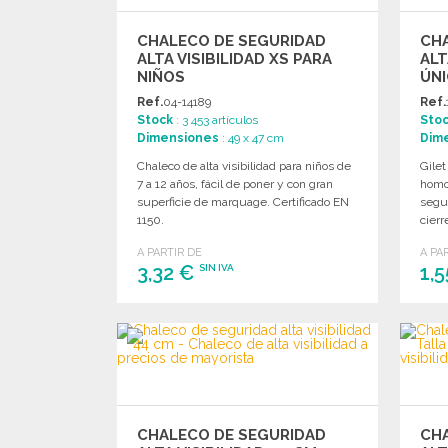
CHALECO DE SEGURIDAD
CH
ALTA VISIBILIDAD XS PARA
ALT
NIÑOS
ÚN
Ref.
04-14189
Ref.
Stock
: 3 453 artículos
Sto
Dimensiones
: 49 x 47 cm
Dim
Chaleco de alta visibilidad para niños de
Gilet
7 a 12 años, fácil de poner y con gran
homo
superficie de marquage. Certificado EN
segur
1150.
cierr
A PARTIR DE
A PA
3,32 €
1,
SIN IVA
PEDIR
Solicitar un presupuesto
CHALECO DE SEGURIDAD
CH