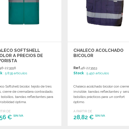
ALECO SOFTSHELL
CHALECO ACOLCHADO
OLOR A PRECIOS DE
BICOLOR
YORISTA
46-223556
Ref.
46-223553
ck
: 5 839 artículos
Stock
: 5 450 artículos
co Softshell bicolor, tejido de tres
Chaleco acolchado bicolor con cierr
, cierre de cremallera contrastado,
invisible, bandas reflectantes y sei
 bolsillos, bandas reflectantes para
bolsillos prácticos para un confort
isibilidad óptima.
óptimo.
RTIR DE
A PARTIR DE
,56 €
28,82 €
SIN IVA
SIN IVA