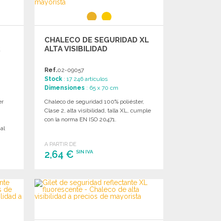
CHALECO DE SEGURIDAD XL
R
ALTA VISIBILIDAD
Ref.
02-09057
Stock
: 17 246 artículos
Dimensiones
: 65 x 70 cm
er
Chaleco de seguridad 100% poliéster,
Clase 2, alta visibilidad, talla XL, cumple
con la norma EN ISO 20471.
al
A PARTIR DE
2,64 €
SIN IVA
PEDIR
Solicitar un presupuesto