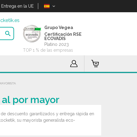
Entrega en la UE
cketik.es
Grupo Vegea

Certificación RSE
ECOVADIS
Platino 2023
TOP 1 % de las empresas
 MAYORISTA
a al por mayor
s de descuento garantizados y entrega rápida en
tocketik, su mayorista generalista eco-