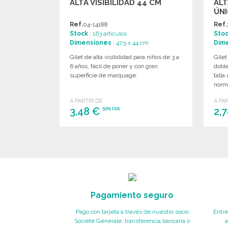
ALTA VISIBILIDAD 44 CM
ALT
ÚN
Ref.
04-14188
Ref.
Stock
: 163 artículos
Sto
Dimensiones
: 47.5 x 44 cm
Dim
Gilet de alta visibilidad para niños de 3 a
Gilet
6 años, fácil de poner y con gran
doble
superficie de marquage.
talla
norm
A PARTIR DE
A PA
3,48 €
2,
SIN IVA
PEDIR
Solicitar un presupuesto
Pagamiento seguro
Pago con tarjeta a través de nuestro socio
Entre
Société Générale, transferencia bancaria o
a