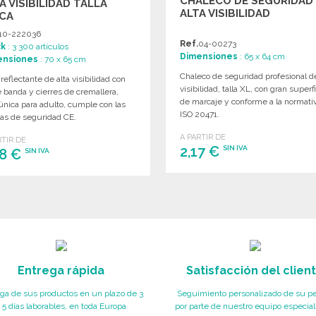
CHALECO DE SEGURIDAD
A VISIBILIDAD TALLA
ALTA VISIBILIDAD
ICA
10-222036
Ref.
04-00273
ck
: 3 300 artículos
Dimensiones
: 65 x 64 cm
ensiones
: 70 x 65 cm
Chaleco de seguridad profesional de
 reflectante de alta visibilidad con
visibilidad, talla XL, con gran superf
 banda y cierres de cremallera,
de marcaje y conforme a la normati
 única para adulto, cumple con las
ISO 20471.
as de seguridad CE.
A PARTIR DE
RTIR DE
2,17 €
SIN IVA
78 €
SIN IVA
PEDIR
PEDIR
Solicitar un presupuesto
Solicitar un presupuesto
Entrega rápida
Satisfacción del clien
ga de sus productos en un plazo de 3
Seguimiento personalizado de su p
 5 días laborables, en toda Europa
por parte de nuestro equipo especial