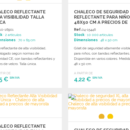
ALECO REFLECTANTE
CHALECO DE SEGURIDAD
A VISIBILIDAD TALLA
REFLECTANTE PARA NIÑ
ICA
48X50 CM A PRECIOS DE
MAYORISTA
10-16901
Ref.
04-15446
ck
: 2 artículos
Stock
: 10 000 artículos
ensiones
: 70 x 65 cm
Dimensiones
: 48 x 50 cm
 reflectante de alta visibilidad,
Gilet de seguridad altamente visibl
logado según normas de
para niños, con bandas reflectantes
idad CE, con bandas reflectantes y
Disponible en varios colores. Medid
es de velcro. Talla única.
48 x 50 cm.
RTIR DE
A PARTIR DE
55 €
4,22 €
SIN IVA
SIN IVA
PEDIR
PEDIR
Solicitar un presupuesto
Solicitar un presupuesto
ALECO REFLECTANTE