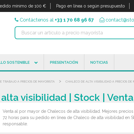
edido mínimo de 100 €
Pago en línea o según presupuesto
Contáctenos al
+33 1 70 68 96 67
contact@sto
LO SOSTENIBLE
PRESENTACIÓN
NOTICIAS
>
E TRABAJO A PRECIOS DE MAYORISTA
CHALECO DE ALTA VISIBILIDAD A PRECIOS DE
lta visibilidad | Stock | Vent
Venta al por mayor de Chalecos de alta visibilidad. Mejores precio
72 horas para su pedido en línea de Chaleco de alta visibilidad en S
responsable.