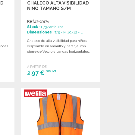
AD
CHALECO ALTA VISIBILIDAD
NIÑO TAMAÑO S/M
Ref.
17-29175
Stock
: 1 737 artículos
Dimensiones
: 7/9 - M,10/12 - L...
Chaleco de alta visibilidad para niños,
bandas
disponible en amarillo y naranja, con
cierre de Velcro y bandas horizontales.
A PARTIR DE
2,97 €
SIN IVA
PEDIR
Solicitar un presupuesto