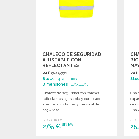
CHALECO DE SEGURIDAD
CH
AJUSTABLE CON
BIC
REFLECTANTES
MA
Ref.
17-215772
Ref.
Stock
: 141 artículos
Sto
Dimensiones
: L,XXL,4XL
Chaleco de seguridad con bandas
Chale
reflectantes, ajustable y certificado,
capas
ideal para visitantes y personal de
cinco
seguridad.
una v
A PARTIR DE
A PA
2,65 €
25
SIN IVA