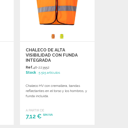
CHALECO DE ALTA
VISIBILIDAD CON FUNDA
INTEGRADA
Ref.
46-223552
Stock
: 5 515 artículos
e
Chaleco HV con cremallera, bandas
s
reflectantes en el torso y los hombros, y
funda incluida.
A PARTIR DE
7,12 €
SIN IVA