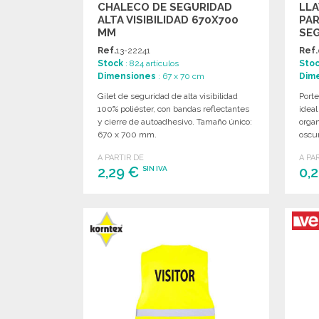
CHALECO DE SEGURIDAD
LL
ALTA VISIBILIDAD 670X700
PA
MM
SE
Ref.
13-22241
Ref.
Stock
: 824 artículos
Sto
Dimensiones
: 67 x 70 cm
Dim
Gilet de seguridad de alta visibilidad
Porte
100% poliéster, con bandas reflectantes
ideal
y cierre de autoadhesivo. Tamaño único:
organ
670 x 700 mm.
oscur
A PARTIR DE
A PA
2,29 €
0,
SIN IVA
PEDIR
Solicitar un presupuesto