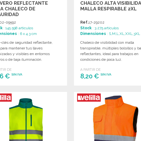
AVERO REFLECTANTE
CHALECO ALTA VISIBILID
RA CHALECO DE
MALLA RESPIRABLE 2XL
GURIDAD
02-09592
Ref.
17-29202
ck
: 145 598 artículos
Stock
: 3 275 artículos
ensiones
: 6 x 4.3 cm
Dimensiones
: S,M,L,XL,XXL,3XL
-clés de seguridad reflectante,
Chaleco de visibilidad con malla
 para mantener tus llaves
transpirable, múltiples bolsillos y 
izadas y visibles en entornos
reflectantes, ideal para trabajos en
os o de baja iluminación.
condiciones de poca luz.
RTIR DE
A PARTIR DE
26 €
8,20 €
SIN IVA
SIN IVA
PEDIR
PEDIR
Solicitar un presupuesto
Solicitar un presupuesto