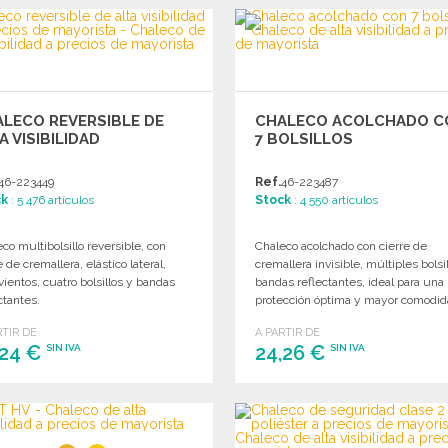
PEDIR
PEDIR
Solicitar un presupuesto
Solicitar un presupuesto
LECO REVERSIBLE DE
CHALECO ACOLCHADO C
A VISIBILIDAD
7 BOLSILLOS
46-223449
Ref.
46-223487
ck
: 5 476 artículos
Stock
: 4 550 artículos
co multibolsillo reversible, con
Chaleco acolchado con cierre de
e de cremallera, elástico lateral,
cremallera invisible, múltiples bolsi
vientos, cuatro bolsillos y bandas
bandas reflectantes, ideal para una
ctantes.
protección óptima y mayor comodid
RTIR DE
A PARTIR DE
,24 €
24,26 €
SIN IVA
SIN IVA
PEDIR
PEDIR
Solicitar un presupuesto
Solicitar un presupuesto