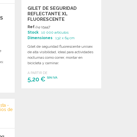
GILET DE SEGURIDAD
REFLECTANTE XL
OS
FLUORESCENTE
Ref.
04-15447
Stock
: 10 000 artículos
Dimensiones
: 132 x 64 cm
Gilet de seguridad fluorescente unisex
e
de alta visibilidad, ideal para actividades
.
nocturnas como correr, montar en
as:
bicicleta y caminar.
A PARTIR DE
5,20 €
SIN IVA
PEDIR
Solicitar un presupuesto