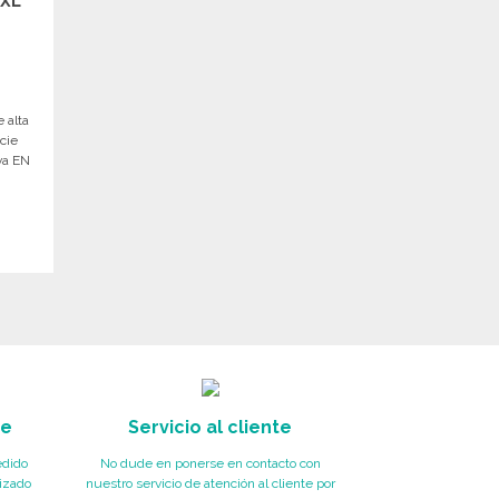
 XL
 alta
icie
va EN
te
Servicio al cliente
edido
No dude en ponerse en contacto con
izado
nuestro servicio de atención al cliente por