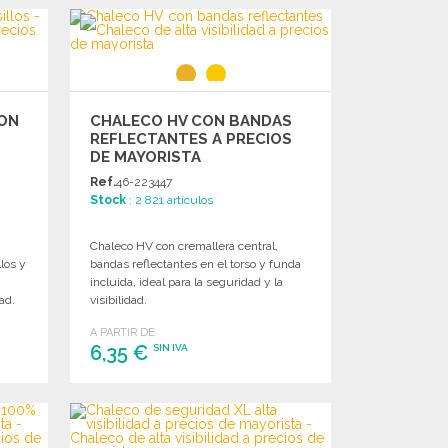
PEDIR
Solicitar un presupuesto
ON
CHALECO HV CON BANDAS
REFLECTANTES A PRECIOS
DE MAYORISTA
Ref.
46-223447
Stock
: 2 821 artículos
Chaleco HV con cremallera central,
llos y
bandas reflectantes en el torso y funda
incluida, ideal para la seguridad y la
ad.
visibilidad.
A PARTIR DE
6,35 €
SIN IVA
PEDIR
Solicitar un presupuesto