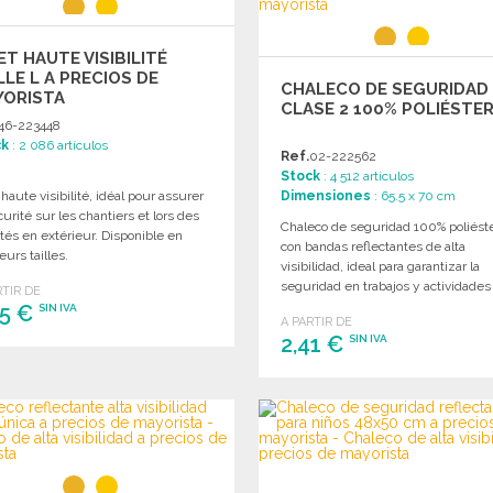
ET HAUTE VISIBILITÉ
LLE L A PRECIOS DE
CHALECO DE SEGURIDAD
YORISTA
CLASE 2 100% POLIÉSTE
46-223448
ck
: 2 086 artículos
Ref.
02-222562
Stock
: 4 512 artículos
 haute visibilité, idéal pour assurer
Dimensiones
: 65.5 x 70 cm
curité sur les chantiers et lors des
Chaleco de seguridad 100% poliést
ités en extérieur. Disponible en
con bandas reflectantes de alta
eurs tailles.
visibilidad, ideal para garantizar la
seguridad en trabajos y actividades 
RTIR DE
aire libre.
35 €
SIN IVA
A PARTIR DE
2,41 €
SIN IVA
PEDIR
PEDIR
Solicitar un presupuesto
Solicitar un presupuesto