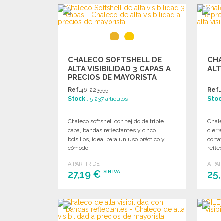
PEDIR
Solicitar un presupuesto
CHALECO SOFTSHELL DE
CHA
ALTA VISIBILIDAD 3 CAPAS A
ALT
PRECIOS DE MAYORISTA
Ref.
46-223555
Ref.
Stock
: 5 237 artículos
Sto
Chaleco softshell con tejido de triple
Chale
capa, bandas reflectantes y cinco
cierr
bolsillos, ideal para un uso práctico y
corta
cómodo.
refle
A PARTIR DE
A PA
27,19 €
25
SIN IVA
PEDIR
Solicitar un presupuesto