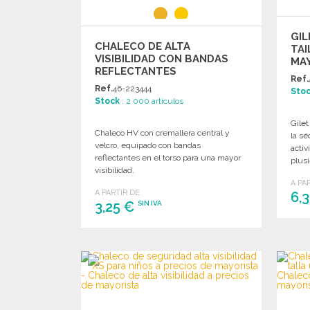
GIL
CHALECO DE ALTA
TAI
VISIBILIDAD CON BANDAS
MA
REFLECTANTES
Ref.
Ref.
46-223444
Sto
Stock
: 2 000 artículos
Gilet
Chaleco HV con cremallera central y
la sé
velcro, equipado con bandas
activ
reflectantes en el torso para una mayor
plusi
visibilidad.
A PA
A PARTIR DE
6,
3,25 €
SIN IVA
PEDIR
Solicitar un presupuesto