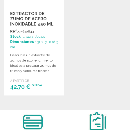
EXTRACTOR DE
ZUMO DE ACERO
INOXIDABLE 450 ML
ANTIGOTEO
Ref.
53-245843
Stock
: 1 742 artículos
Dimensiones
: 31 x 31 x 18.5
cm
Descubra un extractor de
zumos de alto rendimiento,
ideal para preparar zumos de
frutas y verduras frescas
rápidamente, y fácil de limpiar
A PARTIR DE
y utilizar.
42,70 €
SIN IVA
PEDIR
Solicitar un presupuesto