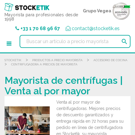
Panel de gestión de cookies
Grupo Vegea
Mayorista para profesionales desde
1998
+33 1 70 68 96 67
contact@stocketik.es

>
>
STOCKETIK
PRODUCTOS A PRECIO MAYORISTA
ACCESORIO DE COCINA
>
CENTRIFUGADORA A PRECIOS DE MAYORISTA
Mayorista de centrífugas |
Venta al por mayor
Venta al por mayor de
centrifugadoras. Mejores precios
de descuento garantizados y
entrega rápida en 72 horas para su
pedido en línea de centrifugadora
en Stocketik, su mayorista