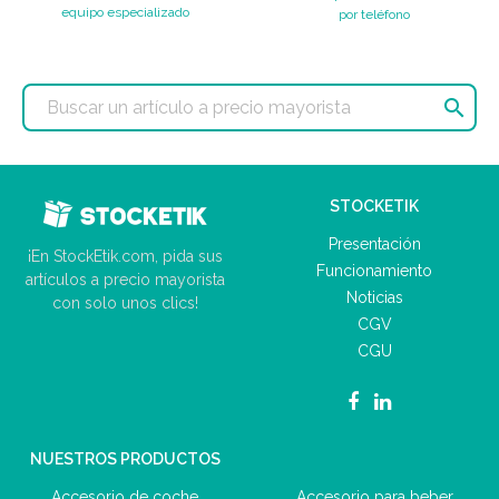
equipo especializado
por teléfono

STOCKETIK
Presentación
¡En StockEtik.com, pida sus
Funcionamiento
artículos a precio mayorista
Noticias
con solo unos clics!
CGV
CGU
NUESTROS PRODUCTOS
Accesorio de coche
Accesorio para beber