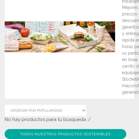
equipaje
Mejores
precios
descuen
garantiz
y entreg
rápida e
horas pa
su pedi
en línea
carrito 
equipaje
Stocketik
mayoris
generalis
No hay productos para tu búsqueda :/
TODOS NUESTROS PRODUCTOS SOSTENIBLES