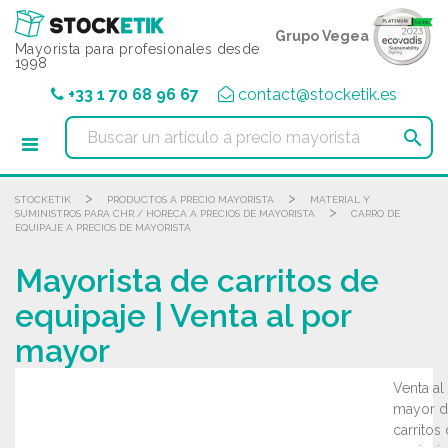
Panel de gestión de cookies
Grupo Vegea
Mayorista para profesionales desde
1998
+33 1 70 68 96 67
contact@stocketik.es

>
>
STOCKETIK
PRODUCTOS A PRECIO MAYORISTA
MATERIAL Y
>
SUMINISTROS PARA CHR / HORECA A PRECIOS DE MAYORISTA
CARRO DE
EQUIPAJE A PRECIOS DE MAYORISTA
Mayorista de carritos de
equipaje | Venta al por
mayor
Venta al
mayor d
carritos