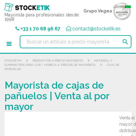
Panel de gestión de cookies
Grupo Vegea
Mayorista para profesionales desde
1998
+33 1 70 68 96 67
contact@stocketik.es

>
>
STOCKETIK
PRODUCTOS A PRECIO MAYORISTA
MATERIAL Y
>
SUMINISTROS PARA CHR / HORECA A PRECIOS DE MAYORISTA
CAJA DE
PAÑUELOS
Mayorista de cajas de
pañuelos | Venta al por
mayor
Venta al
mayor d
distribu