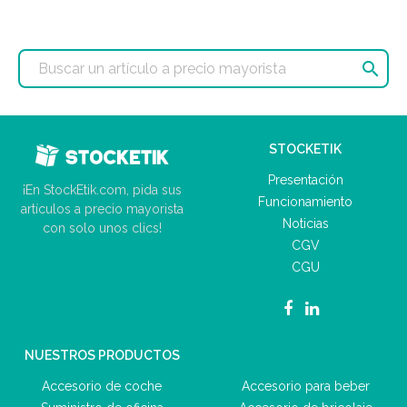

STOCKETIK
Presentación
¡En StockEtik.com, pida sus
Funcionamiento
artículos a precio mayorista
Noticias
con solo unos clics!
CGV
CGU
NUESTROS PRODUCTOS
Accesorio de coche
Accesorio para beber