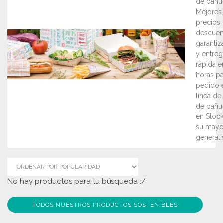
de pañu
Mejores
precios
descuen
garantiz
y entreg
rápida e
horas pa
pedido 
línea de
de pañu
en Stock
su mayor
generalis
No hay productos para tu búsqueda :/
TODOS NUESTROS PRODUCTOS SOSTENIBLES