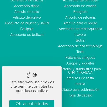
Suministro de oficina
Accesorio de bricolaje
Accesorio diario
Accesorio de cocina
Artículo de ocio
Bolígrafo
Artículo deportivo
Artículo de relojería
Producto de higiene y salud
Artículo para el hogar
Equipaje
Accesorio de marroquinería
Accesorio de belleza
Llavero
Bolsa
Accesorio de alta tecnología
Textil
Materiales antiguos
Juegos y juguetes
Material y suministros para
CHR / HORECA
artículos de fiesta
Este sitio web usa cookies
marca
y te permite controlar las
Objeto para sublimación
que deseas activar
ropa de trabajo
OK, aceptar todas