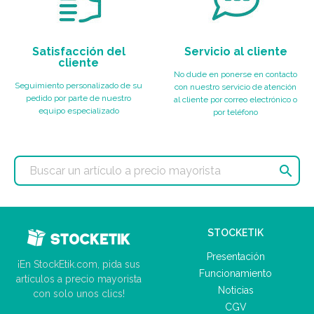
Satisfacción del
Servicio al cliente
cliente
No dude en ponerse en contacto
Seguimiento personalizado de su
con nuestro servicio de atención
pedido por parte de nuestro
al cliente por correo electrónico o
equipo especializado
por teléfono

STOCKETIK
Presentación
¡En StockEtik.com, pida sus
Funcionamiento
artículos a precio mayorista
Noticias
con solo unos clics!
CGV