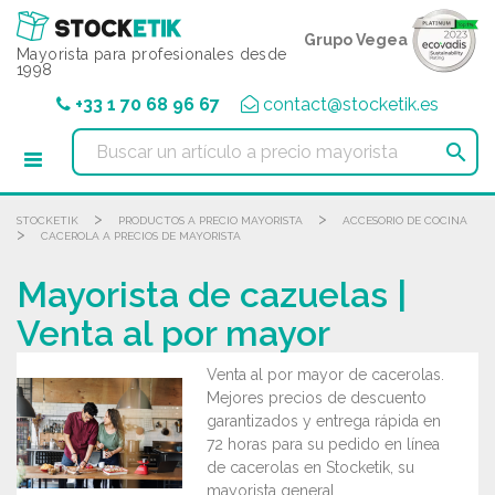
Panel de gestión de cookies
Grupo Vegea
Mayorista para profesionales desde
1998
+33 1 70 68 96 67
contact@stocketik.es

>
>
STOCKETIK
PRODUCTOS A PRECIO MAYORISTA
ACCESORIO DE COCINA
>
CACEROLA A PRECIOS DE MAYORISTA
Mayorista de cazuelas |
Venta al por mayor
Venta al por mayor de cacerolas.
Mejores precios de descuento
garantizados y entrega rápida en
72 horas para su pedido en línea
de cacerolas en Stocketik, su
mayorista general.