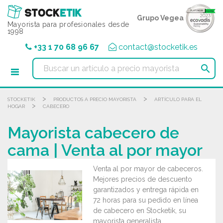
Panel de gestión de cookies
Grupo Vegea
Mayorista para profesionales desde
1998
+33 1 70 68 96 67
contact@stocketik.es

>
>
STOCKETIK
PRODUCTOS A PRECIO MAYORISTA
ARTÍCULO PARA EL
>
HOGAR
CABECERO
Mayorista cabecero de
cama | Venta al por mayor
Venta al por mayor de cabeceros.
Mejores precios de descuento
garantizados y entrega rápida en
72 horas para su pedido en línea
de cabecero en Stocketik, su
mayorista generalista.