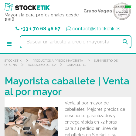
Panel de gestión de cookies
Grupo Vegea
Mayorista para profesionales desde
1998
+33 1 70 68 96 67
contact@stocketik.es

>
>
STOCKETIK
PRODUCTOS A PRECIO MAYORISTA
SUMINISTRO DE
>
>
OFICINA
ACCESORIO DE PLV
CABALLETES
Mayorista caballete | Venta
al por mayor
Venta al por mayor de
caballetes. Mejores precios de
descuento garantizados y
entrega rápida en 72 horas
para su pedido en línea de
caballetes en Stocketik, su