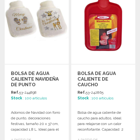
BOLSA DE AGUA
BOLSA DE AGUA
CALIENTE NAVIDEÑA
CALIENTE DE
DE PUNTO
CAUCHO
DECORADA A
IMPERMEABLE DE 2
Ref.
53-244898
Ref.
53-242865
PRECIOS DE
LITROS
Stock
: 100 artículos
Stock
: 100 artículos
MAYORISTA
Adornos de Navidad con forro
Bolsa de agua caliente de
de punto, decoraciones
caucho para adultos, ideal
festivas, tamaño 20 x 37 cm,
para relajarse con un calor
capacidad 1,8 L. Ideal para el
reconfortante. Capacidad: 2
invierno.
litros.