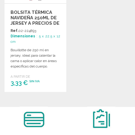
BOLSITA TÉRMICA
NAVIDEÑA 250ML DE
JERSEY A PRECIOS DE
MAYORISTA
Ref.
02-224893
Dimensiones
: 5 x 22.5 x 12
cm
Bouillotte de 250 ml en
jersey, ideal para calentar la
cama o aplicar calor en áreas
específicas del cuerpo.
A PARTIR DE
3,33 €
SIN IVA
PEDIR
Solicitar un presupuesto