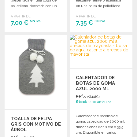
presentada en una bolsa de
elegantemente presentada
polietileno, decorada con un
en una bolsa de polietileno,
reno. Ideal para entrar en calor.
perfecta para las fiestas.
A PARTIR DE
A PARTIR DE
7,00 €
7,35 €
SIN IVA
SIN IVA
PEDIR
PEDIR
Solicitar un presupuesto
Solicitar un presupuesto
CALENTADOR DE
BOTAS DE GOMA
AZUL 2000 ML
Ref.
53-244193
Stock
: 400 artículos
Calentador de botellas de
TOALLA DE FELPA
goma, capacidad de 2000 ml,
GRIS CON MOTIVO DE
dimensiones de 18 cm x 33,5
ÁRBOL
cm. Disponible en varios