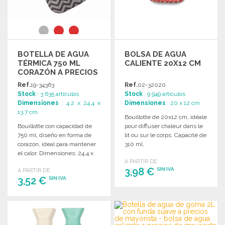
BOTELLA DE AGUA
BOLSA DE AGUA
TÉRMICA 750 ML
CALIENTE 20X12 CM
CORAZÓN A PRECIOS
DE MAYORISTA
Ref.
19-34363
Ref.
02-32020
Stock
: 3 635 artículos
Stock
: 9 949 artículos
Dimensiones
: 4.2 x 24.4 x
Dimensiones
: 20 x 12 cm
13.7 cm
Bouillotte de 20x12 cm, idéale
Bouillotte con capacidad de
pour diffuser chaleur dans le
750 ml, diseño en forma de
lit ou sur le corps. Capacité de
corazón, ideal para mantener
310 ml.
el calor. Dimensiones: 24,4 x
A PARTIR DE
13,7 x 4,2 cm.
3,98 €
SIN IVA
A PARTIR DE
3,52 €
SIN IVA
PEDIR
PEDIR
Solicitar un presupuesto
Solicitar un presupuesto