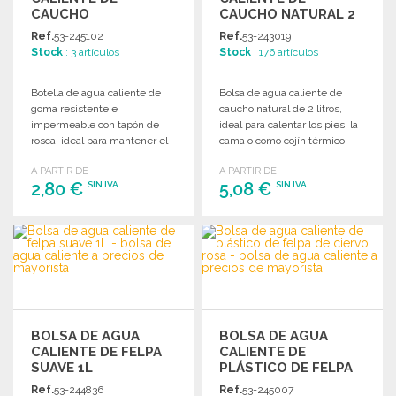
CAUCHO
CAUCHO NATURAL 2
IMPERMEABLE
LITROS A PRECIOS DE
Ref.
53-245102
Ref.
53-243019
MULTICOLOR A
MAYORISTA
Stock
: 3 artículos
Stock
: 176 artículos
PRECIOS DE
MAYORISTA
Botella de agua caliente de
Bolsa de agua caliente de
goma resistente e
caucho natural de 2 litros,
impermeable con tapón de
ideal para calentar los pies, la
rosca, ideal para mantener el
cama o como cojín térmico.
calor en las noches frías.
A PARTIR DE
A PARTIR DE
Dimensiones: 35 x 19 cm.
2,80 €
5,08 €
SIN IVA
SIN IVA
PEDIR
PEDIR
Solicitar un presupuesto
Solicitar un presupuesto
BOLSA DE AGUA
BOLSA DE AGUA
CALIENTE DE FELPA
CALIENTE DE
SUAVE 1L
PLÁSTICO DE FELPA
DE CIERVO ROSA
Ref.
53-244836
Ref.
53-245007