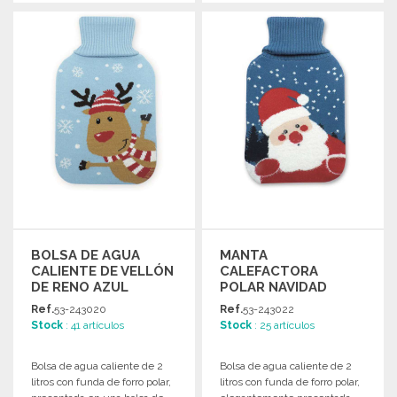
PEDIR
PEDIR
Solicitar un presupuesto
Solicitar un presupuesto
BOLSA DE AGUA
MANTA
CALIENTE DE VELLÓN
CALEFACTORA
DE RENO AZUL
POLAR NAVIDAD
CLARO A PRECIOS DE
AZUL OSCURO 2L
Ref.
53-243020
Ref.
53-243022
MAYORISTA
Stock
: 41 artículos
Stock
: 25 artículos
Bolsa de agua caliente de 2
Bolsa de agua caliente de 2
litros con funda de forro polar,
litros con funda de forro polar,