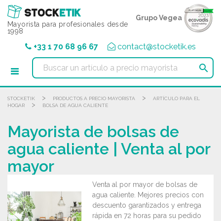
Panel de gestión de cookies
Grupo Vegea
Mayorista para profesionales desde
1998
+33 1 70 68 96 67
contact@stocketik.es

>
>
STOCKETIK
PRODUCTOS A PRECIO MAYORISTA
ARTÍCULO PARA EL
>
HOGAR
BOLSA DE AGUA CALIENTE
Mayorista de bolsas de
agua caliente | Venta al por
mayor
Venta al por mayor de bolsas de
agua caliente. Mejores precios con
descuento garantizados y entrega
rápida en 72 horas para su pedido