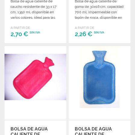
Bolsa de agua caliente de
Bolsa de agua caliente de
caucho resistente de 33 x 17
goma de 30x16 cm, capacidad
cm, 1350 ml, disponible en
700 ml, impermeable con
varios colores, ideal para las
tapón de rosca, disponible en
noches frías.
varios colores. Perfecta para el
A PARTIR DE
A PARTIR DE
invierno.
2,70 €
2,26 €
SIN IVA
SIN IVA
PEDIR
PEDIR
Solicitar un presupuesto
Solicitar un presupuesto
BOLSA DE AGUA
BOLSA DE AGUA
CALIENTE DE
CALIENTE DE