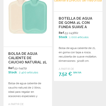
BOTELLA DE AGUA
DE GOMA 2L CON
FUNDA SUAVE A
PRECIOS DE
Ref.
53-243662
MAYORISTA
Stock
: 1 000 artículos
Bolsa de agua caliente de 2L
en goma con tapa a rosca,
BOLSA DE AGUA
recubierta de suave molleton,
CALIENTE DE
dimensiones: 32x18 cm.
CAUCHO NATURAL 2L
Ref.
53-244751
A PARTIR DE
Stock
: 2 400 artículos
7,52 €
SIN IVA
Bolsa de agua caliente de
PEDIR
caucho natural de 2 litros,
Solicitar un presupuesto
ideal para regalar en
ocasiones especiales y
proporcionar calor y
A PARTIR DE
comodidad.