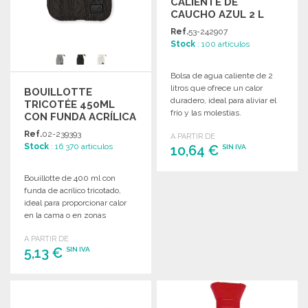
CALIENTE DE
CAUCHO AZUL 2 L
Ref.
53-242907
Stock
: 100 artículos
Bolsa de agua caliente de 2
litros que ofrece un calor
BOUILLOTTE
duradero, ideal para aliviar el
TRICOTÉE 450ML
frío y las molestias.
CON FUNDA ACRÍLICA
Dimensiones: 32,5 cm x 20,3
Ref.
02-239393
A PARTIR DE
cm.
Stock
: 16 370 artículos
10,64 €
SIN IVA
Bouillotte de 400 ml con
PEDIR
funda de acrílico tricotado,
Solicitar un presupuesto
ideal para proporcionar calor
en la cama o en zonas
específicas del cuerpo.
A PARTIR DE
5,13 €
SIN IVA
PEDIR
Solicitar un presupuesto