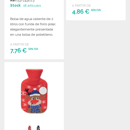
Ref.
53-243023
colores.
Stock
: 18 artículos
A PARTIR DE
4,86 €
SIN IVA
Bolsa de agua caliente de 2
litros con funda de forro polar,
PEDIR
elegantemente presentada
Solicitar un presupuesto
en una bolsa de polietileno,
decorada con un estampado
A PARTIR DE
de árboles.
7,76 €
SIN IVA
PEDIR
Solicitar un presupuesto