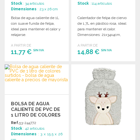
Stock
: 34 artículos
Stock
: 114 artículos
Dimensiones
: 23 x 26 cm
Bolsa de agua caliente de 1L
Calentador de felpa de ciervo
con suave funda de felpa,
de 1,7L en plástico rosa, ideal
ideal para mantener el calor y
para mantener el calor.
relajarse.
Dimensiones: 21x34x4cm,
empaquetado en PolyBAG.
A PARTIR DE
A PARTIR DE
11,77 €
14,88 €
SIN IVA
SIN IVA
PEDIR
PEDIR
Solicitar un presupuesto
Solicitar un presupuesto
BOLSA DE AGUA
CALIENTE DE PVC DE
1 LITRO DE COLORES
SURTIDOS A PRECIOS
Ref.
53-244772
DE MAYORISTA
Stock
: 42 artículos
Dimensiones
: 3 x 15.5 x 26
cm