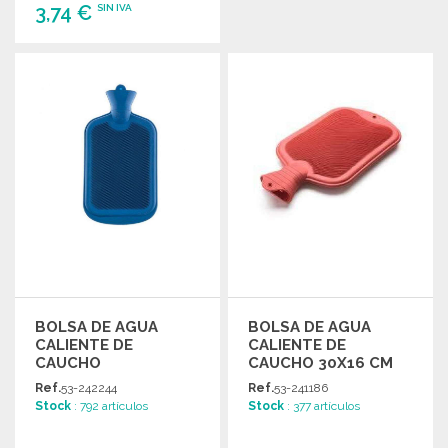
3,74 €
SIN IVA
PEDIR
Solicitar un presupuesto
BOLSA DE AGUA
BOLSA DE AGUA
CALIENTE DE
CALIENTE DE
CAUCHO
CAUCHO 30X16 CM
IMPERMEABLE DE
700 ML
Ref.
53-242244
Ref.
53-241186
COLORES
Stock
: 792 artículos
Stock
: 377 artículos