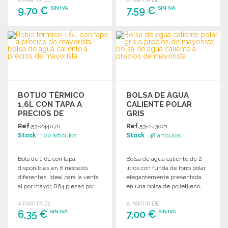
A PARTIR DE
A PARTIR DE
9,70 €
7,59 €
SIN IVA
SIN IVA
PEDIR
PEDIR
Solicitar un presupuesto
Solicitar un presupuesto
BOTIJO TÉRMICO
BOLSA DE AGUA
1.6L CON TAPA A
CALIENTE POLAR
PRECIOS DE
GRIS
MAYORISTA
Ref.
53-244070
Ref.
53-243021
Stock
: 100 artículos
Stock
: 48 artículos
Bols de 1.6L con tapa,
Bolsa de agua caliente de 2
disponibles en 6 modelos
litros con funda de forro polar,
diferentes. Ideal para la venta
elegantemente presentada
al por mayor, 864 piezas por
en una bolsa de polietileno,
paleta.
ideal para mantener el calor.
A PARTIR DE
A PARTIR DE
6,35 €
7,00 €
SIN IVA
SIN IVA