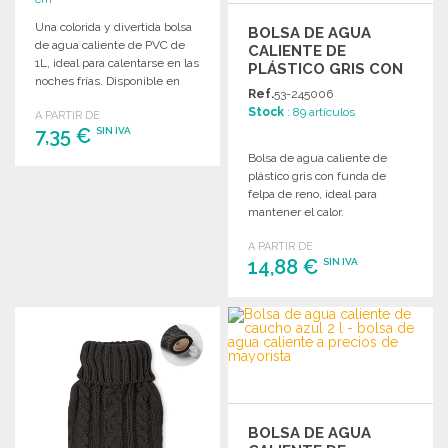
Una colorida y divertida bolsa
BOLSA DE AGUA
de agua caliente de PVC de
CALIENTE DE
1L, ideal para calentarse en las
PLÁSTICO GRIS CON
noches frías. Disponible en
PELUCHE DE RENO A
Ref.
53-245006
tres colores.
PRECIOS DE
Stock
: 89 artículos
A PARTIR DE
MAYORISTA
7,35 €
SIN IVA
Bolsa de agua caliente de
plástico gris con funda de
PEDIR
felpa de reno, ideal para
Solicitar un presupuesto
mantener el calor.
Dimensiones: 21x34x4 cm,
A PARTIR DE
envasada en PolyBAG.
14,88 €
SIN IVA
PEDIR
Solicitar un presupuesto
BOLSA DE AGUA