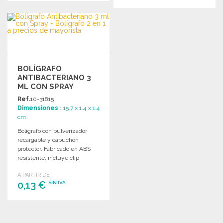
PEDIR
PEDIR
Solicitar un presupuesto
Solicitar un presupuesto
BOLÍGRAFO
ANTIBACTERIANO 3
ML CON SPRAY
Ref.
10-31815
Dimensiones
: 15.7 x 1.4 x 1.4
cm
Bolígrafo con pulverizador
recargable y capuchón
protector. Fabricado en ABS
resistente, incluye clip
metálico y tinta azul.
A PARTIR DE
Capacidad de 3 ml.
0,13 €
SIN IVA
PEDIR
Solicitar un presupuesto