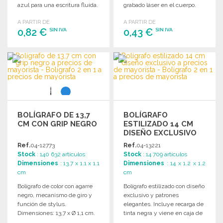
azul para una escritura fluida.
grabado láser en el cuerpo.
Ideal para promociones y
A PARTIR DE
A PARTIR DE
regalos.
0,82 €
0,43 €
SIN IVA
SIN IVA
PEDIR
PEDIR
Solicitar un presupuesto
Solicitar un presupuesto
BOLÍGRAFO DE 13,7
BOLÍGRAFO
CM CON GRIP NEGRO
ESTILIZADO 14 CM
DISEÑO EXCLUSIVO
Ref.
04-12773
Ref.
04-13221
Stock
: 140 632 artículos
Stock
: 14 709 artículos
Dimensiones
: 13.7 x 1.1 x 1.1
Dimensiones
: 14 x 1.2 x 1.2
cm
cm
Bolígrafo de color con agarre
Bolígrafo estilizado con diseño
negro, mecanismo de giro y
exclusivo y patrones
función de stylus.
elegantes. Incluye recarga de
Dimensiones: 13,7 x Ø 1,1 cm.
tinta negra y viene en caja de
regalo.