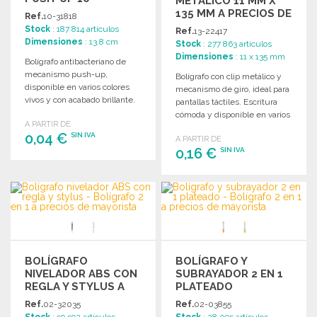
METÁLICO 11 MM X
COLORES
135 MM A PRECIOS DE
Ref.
10-31818
MAYORISTA
Stock
: 187 814 artículos
Ref.
13-22417
Dimensiones
: 13.8 cm
Stock
: 277 863 artículos
Dimensiones
: 11 x 135 mm
Bolígrafo antibacteriano de
mecanismo push-up,
Bolígrafo con clip metálico y
disponible en varios colores
mecanismo de giro, ideal para
vivos y con acabado brillante.
pantallas táctiles. Escritura
Recarga de tinta azul incluida.
cómoda y disponible en varios
A PARTIR DE
colores. Tinta azul.
0,04 €
SIN IVA
A PARTIR DE
0,16 €
SIN IVA
PEDIR
PEDIR
Solicitar un presupuesto
Solicitar un presupuesto
BOLÍGRAFO
BOLÍGRAFO Y
NIVELADOR ABS CON
SUBRAYADOR 2 EN 1
REGLA Y STYLUS A
PLATEADO
PRECIOS DE
Ref.
02-32035
Ref.
02-03855
MAYORISTA
Stock
: 59 592 artículos
Stock
: 28 095 artículos