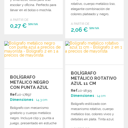
rotativo, cuerpo metálico liso,
escolar y oficina. Perfecto para
elegante combinación de
llevar en el bolso o mochila.
colores plateado y negro,
presentado en estuche
A PARTIR DE
A PARTIR DE
0,27 €
individual. Tinta azul.
SIN IVA
2,06 €
SIN IVA
PEDIR
PEDIR
Solicitar un presupuesto
Solicitar un presupuesto
BOLÍGRAFO
BOLÍGRAFO
METÁLICO ROTATIVO
METÁLICO NEGRO
AZUL 11 CM
CON PUNTA AZUL
Ref.
10-18315
Ref.
10-17897
Dimensiones
: 14 cm
Dimensiones
: 14.3 cm
Bolígrafo estilizado con
Bolígrafo con mecanismo
mecanismo rotativo, cuerpo
giratorio y cuerpo metálico
metálico liso, colores vivos y
negro. Incluye clip y punta a
detalles en plata. Tinta azul.
juego, presentado en estuche