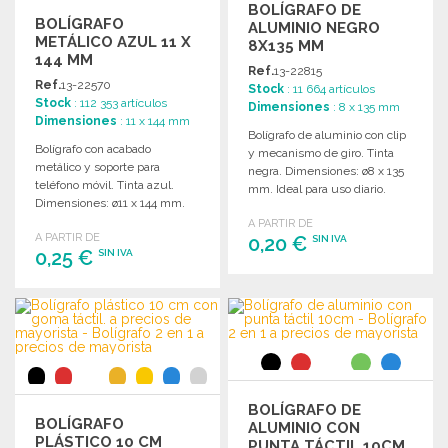
BOLÍGRAFO DE
BOLÍGRAFO
ALUMINIO NEGRO
METÁLICO AZUL 11 X
8X135 MM
144 MM
Ref.
13-22815
Ref.
13-22570
Stock
: 11 664 artículos
Stock
: 112 353 artículos
Dimensiones
: 8 x 135 mm
Dimensiones
: 11 x 144 mm
Bolígrafo de aluminio con clip
Bolígrafo con acabado
y mecanismo de giro. Tinta
metálico y soporte para
negra. Dimensiones: ø8 x 135
teléfono móvil. Tinta azul.
mm. Ideal para uso diario.
Dimensiones: ø11 x 144 mm.
Ideal para uso diario.
A PARTIR DE
A PARTIR DE
0,20 €
SIN IVA
0,25 €
SIN IVA
PEDIR
PEDIR
Solicitar un presupuesto
Solicitar un presupuesto
BOLÍGRAFO DE
BOLÍGRAFO
ALUMINIO CON
PLÁSTICO 10 CM
PUNTA TÁCTIL 10CM