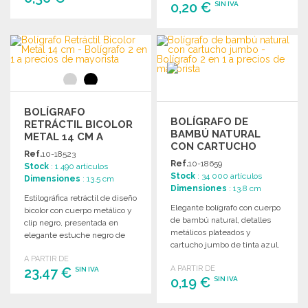
0,20 €
SIN IVA
PEDIR
PEDIR
Solicitar un presupuesto
Solicitar un presupuesto
BOLÍGRAFO
BOLÍGRAFO DE
RETRÁCTIL BICOLOR
BAMBÚ NATURAL
METAL 14 CM A
CON CARTUCHO
PRECIOS DE
Ref.
10-18523
JUMBO
MAYORISTA
Ref.
10-18659
Stock
: 1 490 artículos
Stock
: 34 000 artículos
Dimensiones
: 13.5 cm
Dimensiones
: 13.8 cm
Estilográfica retráctil de diseño
Elegante bolígrafo con cuerpo
bicolor con cuerpo metálico y
de bambú natural, detalles
clip negro, presentada en
metálicos plateados y
elegante estuche negro de
cartucho jumbo de tinta azul.
terciopelo. Tinta negra.
Ideal para personalizar.
A PARTIR DE
A PARTIR DE
23,47 €
SIN IVA
0,19 €
SIN IVA
PEDIR