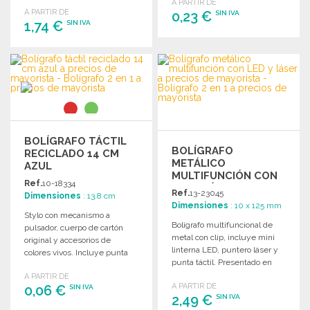
negro individual. Tinta azul.
A PARTIR DE
A PARTIR DE
0,23 €
SIN IVA
1,74 €
SIN IVA
PEDIR
PEDIR
Solicitar un presupuesto
Solicitar un presupuesto
BOLÍGRAFO TÁCTIL
BOLÍGRAFO
RECICLADO 14 CM
METÁLICO
AZUL
MULTIFUNCIÓN CON
Ref.
10-18334
LED Y LÁSER
Ref.
13-23045
Dimensiones
: 13.8 cm
Dimensiones
: 10 x 125 mm
Stylo con mecanismo a
Bolígrafo multifuncional de
pulsador, cuerpo de cartón
metal con clip, incluye mini
original y accesorios de
linterna LED, puntero láser y
colores vivos. Incluye punta
punta táctil. Presentado en
táctil negra y tinta azul.
estuche metálico.
A PARTIR DE
A PARTIR DE
0,06 €
SIN IVA
2,49 €
SIN IVA