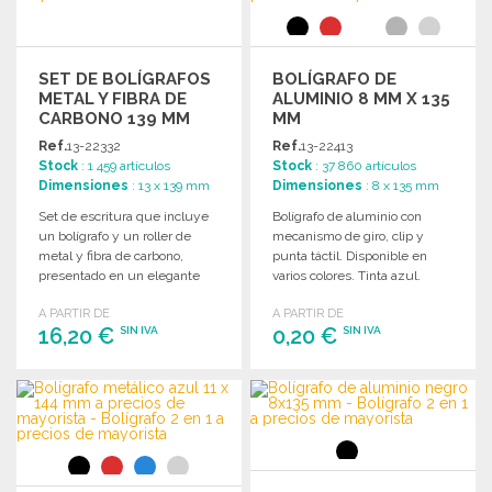
SET DE BOLÍGRAFOS
BOLÍGRAFO DE
METAL Y FIBRA DE
ALUMINIO 8 MM X 135
CARBONO 139 MM
MM
Ref.
13-22332
Ref.
13-22413
Stock
: 1 459 artículos
Stock
: 37 860 artículos
Dimensiones
: 13 x 139 mm
Dimensiones
: 8 x 135 mm
Set de escritura que incluye
Bolígrafo de aluminio con
un bolígrafo y un roller de
mecanismo de giro, clip y
metal y fibra de carbono,
punta táctil. Disponible en
presentado en un elegante
varios colores. Tinta azul.
estuche.
Dimensiones: ø8 x 135 mm.
A PARTIR DE
A PARTIR DE
16,20 €
0,20 €
SIN IVA
SIN IVA
PEDIR
PEDIR
Solicitar un presupuesto
Solicitar un presupuesto