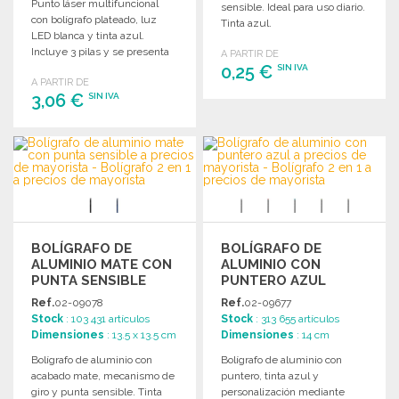
Punto láser multifuncional
sensible. Ideal para uso diario.
con bolígrafo plateado, luz
Tinta azul.
LED blanca y tinta azul.
Incluye 3 pilas y se presenta
A PARTIR DE
en estuche de madera.
0,25 €
SIN IVA
A PARTIR DE
3,06 €
SIN IVA
PEDIR
Solicitar un presupuesto
PEDIR
Solicitar un presupuesto
BOLÍGRAFO DE
BOLÍGRAFO DE
ALUMINIO MATE CON
ALUMINIO CON
PUNTA SENSIBLE
PUNTERO AZUL
Ref.
02-09078
Ref.
02-09677
Stock
: 103 431 artículos
Stock
: 313 655 artículos
Dimensiones
: 13.5 x 13.5 cm
Dimensiones
: 14 cm
Bolígrafo de aluminio con
Bolígrafo de aluminio con
acabado mate, mecanismo de
puntero, tinta azul y
giro y punta sensible. Tinta
personalización mediante