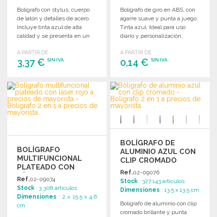
Bolígrafo con stylus, cuerpo
Bolígrafo de giro en ABS, con
de latón y detalles de acero.
agarre suave y punta a juego.
Incluye tinta azul de alta
Tinta azul. Ideal para uso
calidad y se presenta en un
diario y personalización.
tubo regalo.
A PARTIR DE
A PARTIR DE
3,37 €
0,14 €
SIN IVA
SIN IVA
PEDIR
PEDIR
Solicitar un presupuesto
Solicitar un presupuesto
BOLÍGRAFO DE
BOLÍGRAFO
ALUMINIO AZUL CON
MULTIFUNCIONAL
CLIP CROMADO
PLATEADO CON
Ref.
02-09076
LÁSER ROJO A
Ref.
02-09074
Stock
: 327 143 artículos
PRECIOS DE
Stock
: 3 308 artículos
Dimensiones
: 13.5 x 13.5 cm
MAYORISTA
Dimensiones
: 2 x 15.5 x 4.6
Bolígrafo de aluminio con clip
cm
cromado brillante y punta