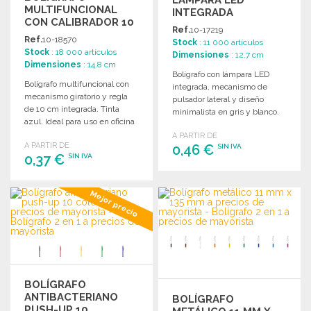
MULTIFUNCIONAL
INTEGRADA
CON CALIBRADOR 10
Ref.
10-17219
CM
Ref.
10-18570
Stock
: 11 000 artículos
Stock
: 18 000 artículos
Dimensiones
: 12.7 cm
Dimensiones
: 14.8 cm
Bolígrafo con lámpara LED
Bolígrafo multifuncional con
integrada, mecanismo de
mecanismo giratorio y regla
pulsador lateral y diseño
de 10 cm integrada. Tinta
minimalista en gris y blanco.
azul. Ideal para uso en oficina
Incluye tinta azul y pilas.
y escolar.
A PARTIR DE
A PARTIR DE
0,46 €
SIN IVA
0,37 €
SIN IVA
PEDIR
PEDIR
Mejor precio
Solicitar un presupuesto
Solicitar un presupuesto
BOLÍGRAFO
ANTIBACTERIANO
BOLÍGRAFO
PUSH-UP 10