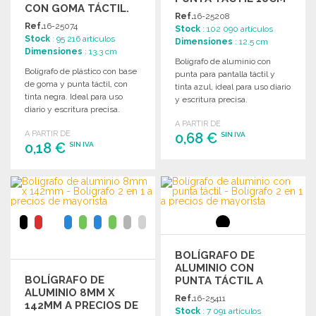
CON GOMA TÁCTIL.
A PRECIOS DE
Ref.
16-25208
MAYORISTA
Ref.
16-25074
Stock
: 102 090 artículos
Stock
: 95 216 artículos
Dimensiones
: 12.5 cm
Dimensiones
: 13.3 cm
Bolígrafo de aluminio con
Bolígrafo de plástico con base
punta para pantalla táctil y
de goma y punta táctil, con
tinta azul, ideal para uso diario
tinta negra. Ideal para uso
y escritura precisa.
diario y escritura precisa.
A PARTIR DE
A PARTIR DE
0,68 €
SIN IVA
0,18 €
SIN IVA
PEDIR
PEDIR
Solicitar un presupuesto
Solicitar un presupuesto
BOLÍGRAFO DE
ALUMINIO CON
BOLÍGRAFO DE
PUNTA TÁCTIL A
ALUMINIO 8MM X
PRECIOS DE
Ref.
16-25411
142MM A PRECIOS DE
MAYORISTA
Stock
: 7 091 artículos