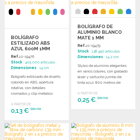
Solicitar un presupuesto
BOLÍGRAFO DE
ALUMINIO BLANCO
BOLÍGRAFO
MATE 1 MM
ESTILIZADO ABS
Ref.
10-19479
AZUL 600M 1MM
Stock
: 138 450 artículos
Ref.
10-19476
Dimensiones
: 14.2 cm
Stock
: 405 000 artículos
Stylos de aluminio elegantes
Dimensiones
: 14 cm
en varios colores, con grabado
Bolígrafo estilizado de diseño
láser y cartucho jumbo de
colorido en ABS, apertura
tinta azul. 800 metros de
rotativa, con detalles
escritura.
cromados y clip metálico.
A PARTIR DE
0,25 €
SIN IVA
Tinta azul y 600 metros de
A PARTIR DE
escritura.
0,13 €
SIN IVA
PEDIR
Solicitar un presupuesto
PEDIR
Solicitar un presupuesto