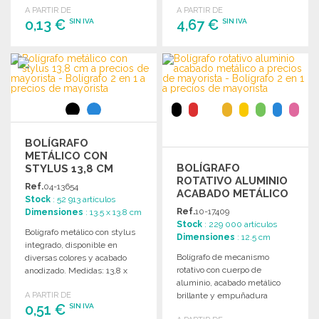
A PARTIR DE
A PARTIR DE
0,13 €
4,67 €
SIN IVA
SIN IVA
PEDIR
PEDIR
Solicitar un presupuesto
Solicitar un presupuesto
BOLÍGRAFO
METÁLICO CON
BOLÍGRAFO
STYLUS 13,8 CM
ROTATIVO ALUMINIO
Ref.
04-13654
ACABADO METÁLICO
Stock
: 52 913 artículos
Ref.
10-17409
Dimensiones
: 13.5 x 13.8 cm
Stock
: 229 000 artículos
Bolígrafo metálico con stylus
Dimensiones
: 12.5 cm
integrado, disponible en
Bolígrafo de mecanismo
diversas colores y acabado
rotativo con cuerpo de
anodizado. Medidas: 13,8 x
aluminio, acabado metálico
13,5 cm.
A PARTIR DE
brillante y empuñadura
0,51 €
SIN IVA
original estriada. Tinta azul.