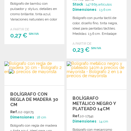
Bolígrafo de bambú con
Stock
: 147 865 artículos
pulsador y stylus, detalles en
Dimensiones
: 13.6 cm
cromo brillante, tinta azul.
Bolígrafo con punta táctil de
Variaciones naturales en color
color, diseño fino, tinta negra,
y tamaño.
ideal para pantallas táctiles.
A PARTIR DE
Medidas: 13,6 cm. Embalaje:
0,27 €
SIN IVA
1000 unidades.
A PARTIR DE
PEDIR
0,23 €
SIN IVA
Solicitar un presupuesto
PEDIR
Solicitar un presupuesto
BOLÍGRAFO CON
BOLÍGRAFO
REGLA DE MADERA 30
METÁLICO NEGRO Y
CM
PLATEADO 14CM
Ref.
02-09075
Ref.
10-17541
Dimensiones
: 18 cm
Dimensiones
: 14 cm
Bolígrafo con regla de madera
Bolígrafo con mecanismo
y tinta azul, ideal para uso