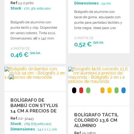
MAYORISTA
Ref.
13-23060
Dimensiones
: 14 cm
Stock
: 170 361 artículos
Bolígrafo de aluminio con
base de goma, equipado con
Bolígrafo de aluminio con
punta para pantallas táctiles y
punta táctil y clip. Disponible
tinta negra. Ideal para uso
en varias colores. Tinta azul.
diario.
Dimensiones: ø8 x 142 mm.
A PARTIR DE
0,52 €
SIN IVA
A PARTIR DE
0,46 €
SIN IVA
PEDIR
Solicitar un presupuesto
PEDIR
Solicitar un presupuesto
BOLÍGRAFO DE
BAMBÚ CON STYLUS
14 CM A PRECIOS DE
BOLÍGRAFO TÁCTIL
MAYORISTA
Ref.
02-32443
COLORIDO 13,6 CM
Stock
: 269 679 artículos
ALUMINIO
Dimensiones
: 14.1 x 1.1 cm
Ref.
19-33874