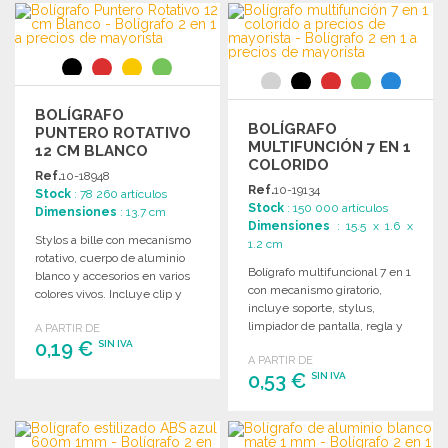
PEDIR
Solicitar un presupuesto
Solicitar un presupuesto
BOLÍGRAFO
BOLÍGRAFO
PUNTERO ROTATIVO
MULTIFUNCIÓN 7 EN 1
12 CM BLANCO
COLORIDO
Ref.
10-18948
Ref.
10-19134
Stock
: 78 260 artículos
Stock
: 150 000 artículos
Dimensiones
: 13.7 cm
Dimensiones
: 15.5 x 1.6 x
Stylos a bille con mecanismo
1.2 cm
rotativo, cuerpo de aluminio
Bolígrafo multifuncional 7 en 1
blanco y accesorios en varios
con mecanismo giratorio,
colores vivos. Incluye clip y
incluye soporte, stylus,
tinta azul.
limpiador de pantalla, regla y
A PARTIR DE
0,19 €
destornilladores. Tinta azul.
SIN IVA
A PARTIR DE
0,53 €
SIN IVA
PEDIR
Solicitar un presupuesto
PEDIR