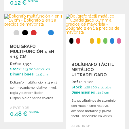
0,12 €
PEDIR
SIN IVA
Solicitar un presupuesto
PEDIR
Solicitar un presupuesto
BOLÍGRAFO
MULTIFUNCIÓN 4 EN
1 15 CM
Ref.
10-17956
BOLÍGRAFO TÁCTIL
Stock
: 143 000 artículos
METÁLICO
Dimensiones
: 14.9 cm
ULTRADELGADO
0,7MM
Ref.
10-18106
Bolígrafo multifuncional 4 en 1
Stock
: 328 100 artículos
con mecanismo rotativo, nivel,
Dimensiones
: 13.7 cm
regla y destornillador.
Disponible en varios colores.
Stylos ultrafinos de aluminio
Tinta azul.
con mecanismo rotativo,
A PARTIR DE
acabado metálico y punta
0,48 €
SIN IVA
táctil. Disponible en varios
colores. Tinta azul.
A PARTIR DE
PEDIR