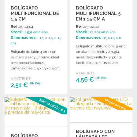
BOLÍGRAFO
BOLÍGRAFO
MULTIFUNCIONAL DE
MULTIFUNCIONAL 5
1.5 CM
EN 1 15 CM A
PRECIOS DE
Ref.
05-14374
Ref.
05-02144
MAYORISTA
Stock
: 4 931 artículos
Stock
: 12 267 artículos
Dimensiones
: 1.5 x 1.5 x 13
Dimensiones
: 15 x 1.3 cm
cm
Bolígrafo multifuncional 5 en 1
Bolígrafo de latón 4 en 1 con
en aluminio, incluye regla,
puntero láser y linterna, ideal
nivel, destornillador y punta
para presentaciones.
táctil. Ideal para uso diario.
Dimensiones: 1.5 x 13 x 1.5 cm.
A PARTIR DE
4,56 €
SIN IVA
A PARTIR DE
2,51 €
SIN IVA
PEDIR
PEDIR
Más vendido #3
Mejor precio
Solicitar un presupuesto
Solicitar un presupuesto
BOLÍGRAFO CON
BOLÍGRAFO
LÁMPARA LED