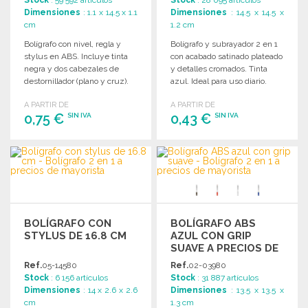
Dimensiones
: 1.1 x 14.5 x 1.1
Dimensiones
: 14.5 x 14.5 x
cm
1.2 cm
Bolígrafo con nivel, regla y
Bolígrafo y subrayador 2 en 1
stylus en ABS. Incluye tinta
con acabado satinado plateado
negra y dos cabezales de
y detalles cromados. Tinta
destornillador (plano y cruz).
azul. Ideal para uso diario.
A PARTIR DE
A PARTIR DE
0,75 €
0,43 €
SIN IVA
SIN IVA
PEDIR
PEDIR
Solicitar un presupuesto
Solicitar un presupuesto
BOLÍGRAFO CON
BOLÍGRAFO ABS
STYLUS DE 16.8 CM
AZUL CON GRIP
SUAVE A PRECIOS DE
MAYORISTA
Ref.
05-14580
Ref.
02-03980
Stock
: 6 156 artículos
Stock
: 31 887 artículos
Dimensiones
: 14 x 2.6 x 2.6
Dimensiones
: 13.5 x 13.5 x
cm
1.3 cm