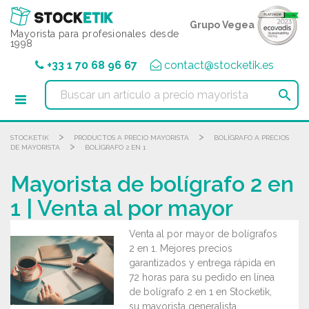
Panel de gestión de cookies
Grupo Vegea
Mayorista para profesionales desde
1998
+33 1 70 68 96 67
contact@stocketik.es

>
>
STOCKETIK
PRODUCTOS A PRECIO MAYORISTA
BOLÍGRAFO A PRECIOS
>
DE MAYORISTA
BOLÍGRAFO 2 EN 1
Mayorista de bolígrafo 2 en
1 | Venta al por mayor
Venta al por mayor de bolígrafos
2 en 1. Mejores precios
garantizados y entrega rápida en
72 horas para su pedido en línea
de bolígrafo 2 en 1 en Stocketik,
su mayorista generalista.