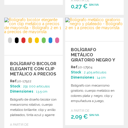
A PARTIR DE
0,27 €
SIN IVA
PEDIR
Solicitar un presupuesto
PEDIR
Solicitar un presupuesto
BOLÍGRAFO
METÁLICO
GIRATORIO NEGRO Y
BOLÍGRAFO BICOLOR
PLATEADO
Ref.
10-17904
ELEGANTE CON CLIP
Stock
: 2 405 artículos
METÁLICO A PRECIOS
Dimensiones
: 14 cm
DE MAYORISTA
Ref.
10-17522
Bolígrafo con mecanismo
Stock
: 291 000 artículos
giratorio, cuerpo metálico en
Dimensiones
: 13.5 cm
colores plata y negro, clip y
Bolígrafo de diseño bicolor con
empuñadura a juego,
mecanismo rotativo, cuerpo
presentado en estuche negro.
metálico brillante, clip y anillo
A PARTIR DE
plateados, tinta azul y agarre
2,09 €
SIN IVA
suave.
A PARTIR DE