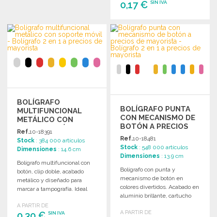
0,17 €
SIN IVA
Solicitar un presupuesto
PEDIR
Solicitar un presupuesto
BOLÍGRAFO
BOLÍGRAFO PUNTA
MULTIFUNCIONAL
CON MECANISMO DE
METÁLICO CON
BOTÓN A PRECIOS
SOPORTE MÓVIL A
Ref.
10-18391
DE MAYORISTA
PRECIOS DE
Ref.
10-18481
Stock
: 384 000 artículos
MAYORISTA
Stock
: 548 000 artículos
Dimensiones
: 14.6 cm
Dimensiones
: 13.9 cm
Bolígrafo multifuncional con
Bolígrafo con punta y
botón, clip doble, acabado
mecanismo de botón en
metálico y diseñado para
colores divertidos. Acabado en
marcar a tampografía. Ideal
aluminio brillante, cartucho
para limpiar pantallas.
jumbo y tinta azul.
A PARTIR DE
A PARTIR DE
0,30 €
SIN IVA