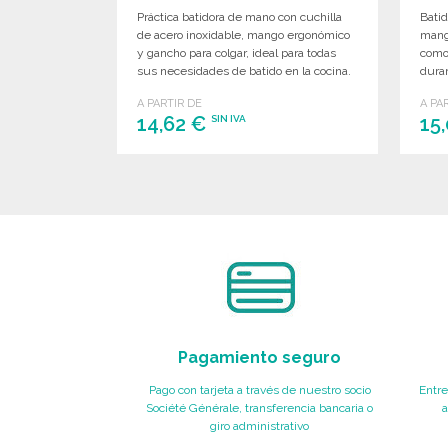
Práctica batidora de mano con cuchilla
Bati
de acero inoxidable, mango ergonómico
mang
y gancho para colgar, ideal para todas
comod
sus necesidades de batido en la cocina.
duran
A PARTIR DE
A PA
14,62 €
15
SIN IVA
PEDIR
Solicitar un presupuesto
Pagamiento seguro
Pago con tarjeta a través de nuestro socio
Entre
Société Générale, transferencia bancaria o
a
giro administrativo