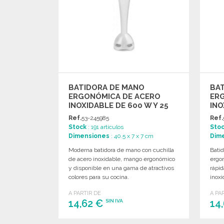
BATIDORA DE MANO
BA
ERGONÓMICA DE ACERO
ER
INOXIDABLE DE 600 W Y 25
INO
CM
Ref.
53-245985
Ref.
Stock
: 191 artículos
Sto
Dimensiones
: 40.5 x 7 x 7 cm
Dim
Moderna batidora de mano con cuchilla
Bati
de acero inoxidable, mango ergonómico
ergon
y disponible en una gama de atractivos
rápi
colores para su cocina.
inox
atrac
A PARTIR DE
A PA
14,62 €
14
SIN IVA