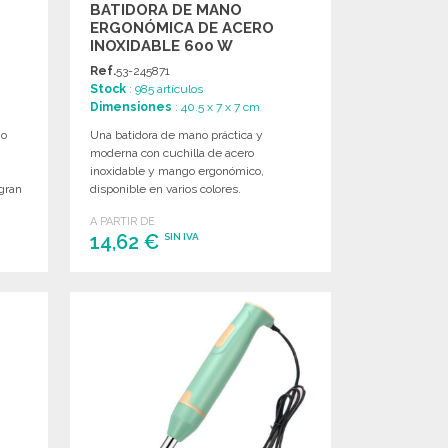
BATIDORA DE MANO
ERGONÓMICA DE ACERO
INOXIDABLE 600 W
Ref.
53-245871
Stock
: 985 artículos
Dimensiones
: 40.5 x 7 x 7 cm
go
Una batidora de mano práctica y
moderna con cuchilla de acero
inoxidable y mango ergonómico,
gran
disponible en varios colores.
A PARTIR DE
14,62 €
SIN IVA
PEDIR
Solicitar un presupuesto