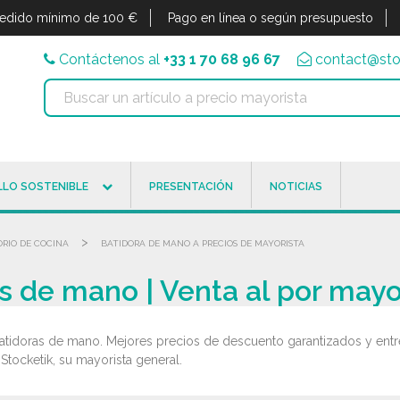
edido mínimo de 100 €
Pago en línea o según presupuesto
Contáctenos al
+33 1 70 68 96 67
contact@sto
LO SOSTENIBLE
PRESENTACIÓN
NOTICIAS
>
RIO DE COCINA
BATIDORA DE MANO A PRECIOS DE MAYORISTA
s de mano | Venta al por mayo
atidoras de mano. Mejores precios de descuento garantizados y entre
tocketik, su mayorista general.