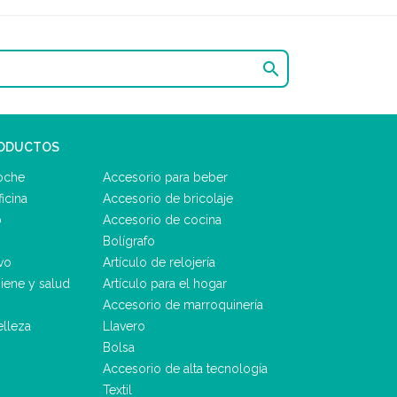

RODUCTOS
oche
Accesorio para beber
icina
Accesorio de bricolaje
o
Accesorio de cocina
Bolígrafo
vo
Artículo de relojería
iene y salud
Artículo para el hogar
Accesorio de marroquinería
elleza
Llavero
Bolsa
Accesorio de alta tecnología
Textil