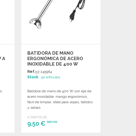
BATIDORA DE MANO
 A
ERGONÓMICA DE ACERO
INOXIDABLE DE 400 W
Ref.
53-245964
Stock
: 40 artículos
no
Batidora de mano de 400 W con eje de
acero inoxidable, mango ergonómico,
fácil de limpiar, ideal para sopas, batidos
y salsas.
A PARTIR DE
9,50 €
SIN IVA