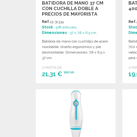
BATIDORA DE MANO 37 CM
BAT
CON CUCHILLA DOBLE A
40
PRECIOS DE MAYORISTA
Ref.
15-31334
Ref.
Stock
: 578 artículos
Sto
Dimensiones
: 37 x 7.8 x 6.5 cm
Dim
Batidora de mano con cuchillas de acero
Bati
inoxidable, diseño ergonómico y pie
700 
desmontable. Dimensiones: 7,8 x 6,5 x
veloc
37 cm.
para
A PARTIR DE
A PA
21,31 €
19
SIN IVA
PEDIR
Solicitar un presupuesto