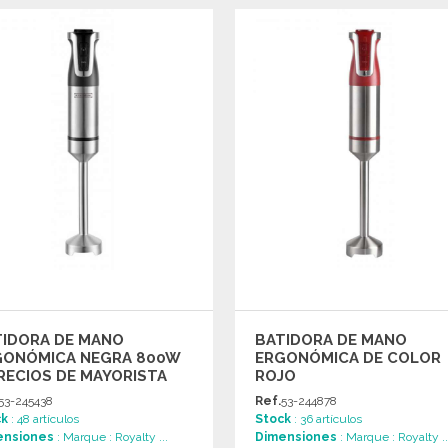
PEDIR
PEDIR
Solicitar un presupuesto
Solicitar un presupuesto
TIDORA DE MANO
BATIDORA DE MANO
GONÓMICA NEGRA 800W
ERGONÓMICA DE COLOR
RECIOS DE MAYORISTA
ROJO
53-245438
Ref.
53-244878
ck
: 48 artículos
Stock
: 36 artículos
ensiones
: Marque : Royalty ...
Dimensiones
: Marque : Royalty ..