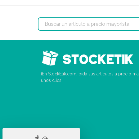
¡En StockEtik.com, pida sus artículos a precio m
unos clics!