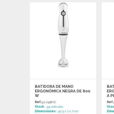
PEDIR
Solicitar un presupuesto
BATIDORA DE MANO
BA
ERGONÓMICA NEGRA DE 800
ER
W
A P
Ref.
53-245872
Ref.
Stock
: 331 artículos
Sto
Dimensiones
: 40.5 x 7 x 7 cm
Dim