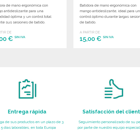
dora de mano ergonómica con
Batidora de mano ergonómica con
o antideslizante para una
mango antideslizante, ideal para u
idad óptima y un control total
control óptimo durante largas sesio
te sus sesiones de batido.
de batido.
RTIR DE
A PARTIR DE
,00 €
15,00 €
SIN IVA
SIN IVA
PEDIR
PEDIR
Solicitar un presupuesto
Solicitar un presupuesto
Entrega rápida
Satisfacción del clien
ga de sus productos en un plazo de 3
Seguimiento personalizado de su p
 5 días laborables, en toda Europa
por parte de nuestro equipo especial