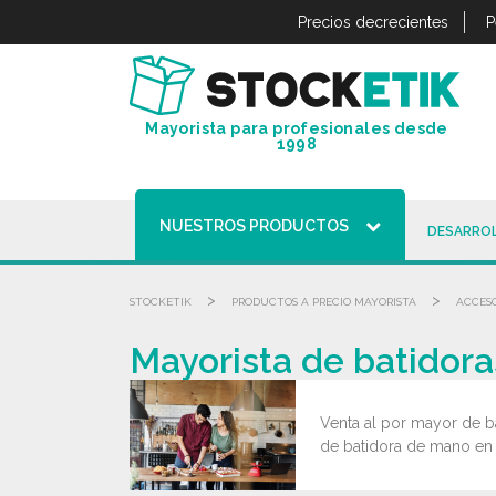
Panel de gestión de cookies
Precios decrecientes
P
Mayorista para profesionales desde
1998
NUESTROS PRODUCTOS
DESARROL
>
>
STOCKETIK
PRODUCTOS A PRECIO MAYORISTA
ACCESO
Mayorista de batidora
Venta al por mayor de b
de batidora de mano en S