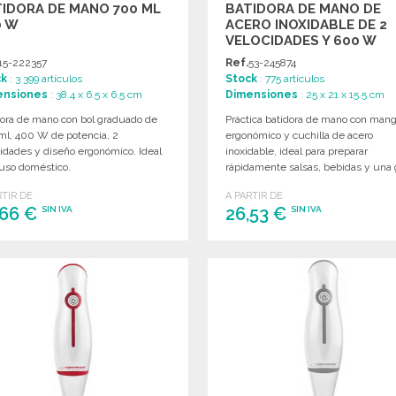
IDORA DE MANO 700 ML
BATIDORA DE MANO DE
0 W
ACERO INOXIDABLE DE 2
VELOCIDADES Y 600 W
15-222357
Ref.
53-245874
ck
: 3 399 artículos
Stock
: 775 artículos
ensiones
: 38.4 x 6.5 x 6.5 cm
Dimensiones
: 25 x 21 x 15.5 cm
dora de mano con bol graduado de
Práctica batidora de mano con man
ml, 400 W de potencia, 2
ergonómico y cuchilla de acero
idades y diseño ergonómico. Ideal
inoxidable, ideal para preparar
 uso doméstico.
rápidamente salsas, bebidas y una 
variedad de alimentos.
RTIR DE
A PARTIR DE
,66 €
26,53 €
SIN IVA
SIN IVA
PEDIR
PEDIR
Solicitar un presupuesto
Solicitar un presupuesto