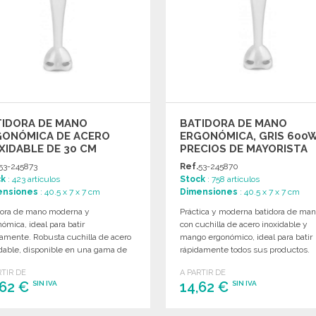
TIDORA DE MANO
BATIDORA DE MANO
GONÓMICA DE ACERO
ERGONÓMICA, GRIS 600W
XIDABLE DE 30 CM
PRECIOS DE MAYORISTA
53-245873
Ref.
53-245870
ck
: 423 artículos
Stock
: 758 artículos
ensiones
: 40.5 x 7 x 7 cm
Dimensiones
: 40.5 x 7 x 7 cm
dora de mano moderna y
Práctica y moderna batidora de ma
ómica, ideal para batir
con cuchilla de acero inoxidable y
damente. Robusta cuchilla de acero
mango ergonómico, ideal para batir
idable, disponible en una gama de
rápidamente todos sus productos.
tivos colores.
RTIR DE
A PARTIR DE
,62 €
14,62 €
SIN IVA
SIN IVA