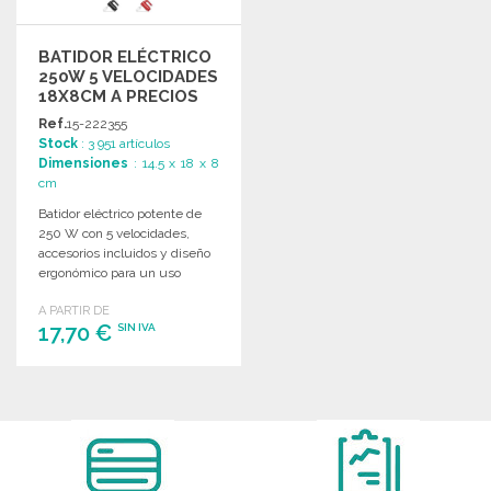
BATIDOR ELÉCTRICO
250W 5 VELOCIDADES
18X8CM A PRECIOS
DE MAYORISTA
Ref.
15-222355
Stock
: 3 951 artículos
Dimensiones
: 14.5 x 18 x 8
cm
Batidor eléctrico potente de
250 W con 5 velocidades,
accesorios incluidos y diseño
ergonómico para un uso
cómodo.
A PARTIR DE
17,70 €
SIN IVA
PEDIR
Solicitar un presupuesto