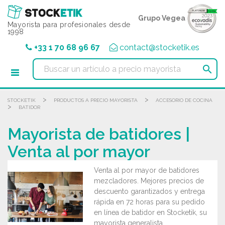
Panel de gestión de cookies
Grupo Vegea
Mayorista para profesionales desde
1998
+33 1 70 68 96 67
contact@stocketik.es

>
>
STOCKETIK
PRODUCTOS A PRECIO MAYORISTA
ACCESORIO DE COCINA
>
BATIDOR
Mayorista de batidores |
Venta al por mayor
Venta al por mayor de batidores
mezcladores. Mejores precios de
descuento garantizados y entrega
rápida en 72 horas para su pedido
en línea de batidor en Stocketik, su
mayorista generalista.