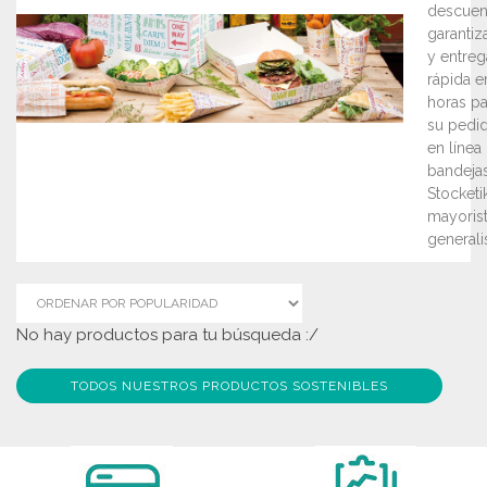
descuen
garantiz
y entreg
rápida e
horas pa
su pedi
en línea
bandeja
Stocketik
mayoris
generalis
No hay productos para tu búsqueda :/
TODOS NUESTROS PRODUCTOS SOSTENIBLES