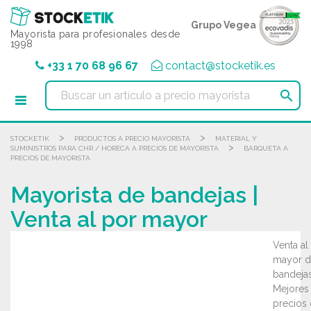
Panel de gestión de cookies
Grupo Vegea
Mayorista para profesionales desde
1998
+33 1 70 68 96 67
contact@stocketik.es

>
>
STOCKETIK
PRODUCTOS A PRECIO MAYORISTA
MATERIAL Y
>
SUMINISTROS PARA CHR / HORECA A PRECIOS DE MAYORISTA
BARQUETA A
PRECIOS DE MAYORISTA
Mayorista de bandejas |
Venta al por mayor
Venta al
mayor d
bandejas
Mejores
precios