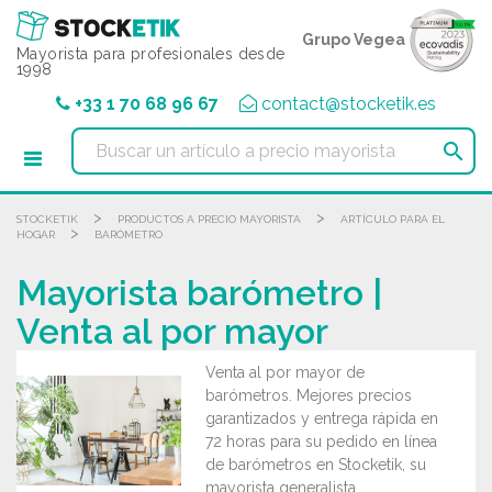
Panel de gestión de cookies
Grupo Vegea
Mayorista para profesionales desde
1998
+33 1 70 68 96 67
contact@stocketik.es

>
>
STOCKETIK
PRODUCTOS A PRECIO MAYORISTA
ARTÍCULO PARA EL
>
HOGAR
BARÓMETRO
Mayorista barómetro |
Venta al por mayor
Venta al por mayor de
barómetros. Mejores precios
garantizados y entrega rápida en
72 horas para su pedido en línea
de barómetros en Stocketik, su
mayorista generalista.