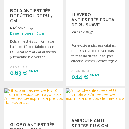
BOLA ANTIESTRÉS
LLAVERO
DE FÚTBOL DE PU 7
ANTIESTRÉS FRUTA
CM
DE PU SUAVE
Ref.
02-08855
Ref.
10-17837
Dimensiones
: 6 cm
Bola antiestrés con forma de
Porte-clés antistress original
balón de fútbol, fabricada en
en PU suave con divertidas
PU, ideal para aliviar el estrés
formas de frutas, ideal para
y fomentar la diversión.
aliviar el estrés y como regalo.
A PARTIR DE
A PARTIR DE
0,63 €
SIN IVA
0,14 €
SIN IVA
PEDIR
PEDIR
Solicitar un presupuesto
Solicitar un presupuesto
AMPOULE ANTI-
GLOBO ANTIESTRÉS
STRESS PU 6 CM