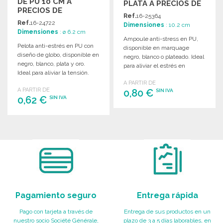
DE PU 10 CM A
PLATA A PRECIOS DE
PRECIOS DE
MAYORISTA
Ref.
16-25364
MAYORISTA
Ref.
16-24722
Dimensiones
: 10.2 cm
Dimensiones
: ø 6.2 cm
Ampoule anti-stress en PU,
Pelota anti-estrés en PU con
disponible en marquage
diseño de globo, disponible en
negro, blanco o plateado. Ideal
negro, blanco, plata y oro.
para aliviar el estrés en
Ideal para aliviar la tensión.
cualquier situación.
A PARTIR DE
A PARTIR DE
0,80 €
SIN IVA
0,62 €
SIN IVA
PEDIR
PEDIR
Solicitar un presupuesto
Solicitar un presupuesto
Pagamiento seguro
Entrega rápida
Pago con tarjeta a través de
Entrega de sus productos en un
nuestro socio Société Générale,
plazo de 3 a 5 días laborables, en