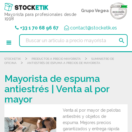
Panel de gestión de cookies
Grupo Vegea
Mayorista para profesionales desde
1998
+33 1 70 68 96 67
contact@stocketik.es

>
>
STOCKETIK
PRODUCTOS A PRECIO MAYORISTA
SUMINISTRO DE
>
OFICINA
ANTIESTRÉS DE ESPUMA A PRECIOS DE MAYORISTA
Mayorista de espuma
antiestrés | Venta al por
mayor
Venta al por mayor de pelotas
antiestrés y objetos de
espuma. Mejores precios
garantizados y entrega rápida