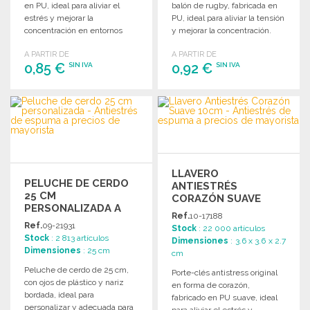
en PU, ideal para aliviar el
balón de rugby, fabricada en
estrés y mejorar la
PU, ideal para aliviar la tensión
concentración en entornos
y mejorar la concentración.
laborales.
A PARTIR DE
A PARTIR DE
0,85 €
0,92 €
SIN IVA
SIN IVA
PEDIR
PEDIR
Solicitar un presupuesto
Solicitar un presupuesto
LLAVERO
PELUCHE DE CERDO
ANTIESTRÉS
25 CM
CORAZÓN SUAVE
PERSONALIZADA A
10CM
Ref.
10-17188
PRECIOS DE
Ref.
09-21931
Stock
: 22 000 artículos
MAYORISTA
Stock
: 2 813 artículos
Dimensiones
: 3.6 x 3.6 x 2.7
Dimensiones
: 25 cm
cm
Peluche de cerdo de 25 cm,
Porte-clés antistress original
con ojos de plástico y nariz
en forma de corazón,
bordada, ideal para
fabricado en PU suave, ideal
personalizar y adecuada para
para aliviar el estrés y