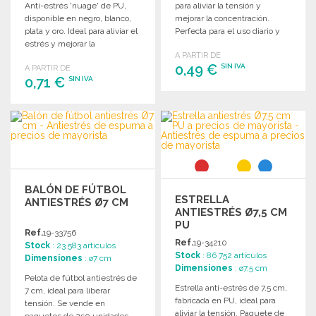
Anti-estrés 'nuage' de PU,
para aliviar la tensión y
disponible en negro, blanco,
mejorar la concentración.
plata y oro. Ideal para aliviar el
Perfecta para el uso diario y
estrés y mejorar la
oficinas.
A PARTIR DE
concentración.
0,49 €
SIN IVA
A PARTIR DE
0,71 €
SIN IVA
PEDIR
PEDIR
Solicitar un presupuesto
Solicitar un presupuesto
BALÓN DE FÚTBOL
ESTRELLA
ANTIESTRÉS Ø7 CM
ANTIESTRÉS Ø7,5 CM
PU
Ref.
19-33756
Ref.
19-34210
Stock
: 23 583 artículos
Stock
: 86 752 artículos
Dimensiones
: ø7 cm
Dimensiones
: ø7,5 cm
Pelota de fútbol antiestrés de
Estrella anti-estrés de 7,5 cm,
7 cm, ideal para liberar
fabricada en PU, ideal para
tensión. Se vende en
aliviar la tensión. Paquete de
paquetes de 250 unidades.