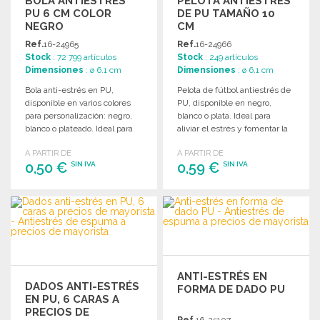
BOLA ANTIESTRÉS
PELOTA ANTIESTRÉS
PU 6 CM COLOR
DE PU TAMAÑO 10
NEGRO
CM
Ref.
16-24965
Ref.
16-24966
Stock
: 72 799 artículos
Stock
: 249 artículos
Dimensiones
: ø 6.1 cm
Dimensiones
: ø 6.1 cm
Bola anti-estrés en PU,
Pelota de fútbol antiestrés de
disponible en varios colores
PU, disponible en negro,
para personalización: negro,
blanco o plata. Ideal para
blanco o plateado. Ideal para
aliviar el estrés y fomentar la
aliviar tensiones.
relajación.
A PARTIR DE
A PARTIR DE
0,50 €
0,59 €
SIN IVA
SIN IVA
PEDIR
PEDIR
Solicitar un presupuesto
Solicitar un presupuesto
ANTI-ESTRÉS EN
DADOS ANTI-ESTRÉS
FORMA DE DADO PU
EN PU, 6 CARAS A
PRECIOS DE
Ref.
16-25107