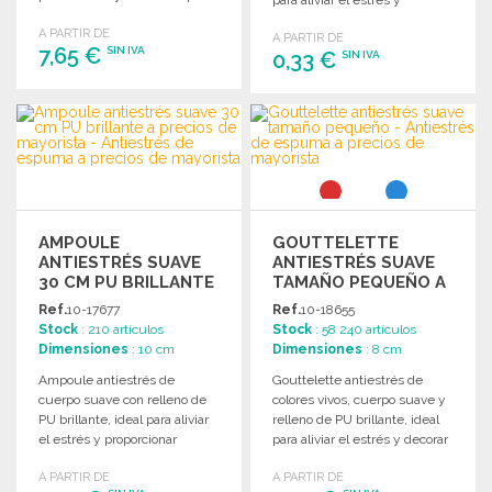
niños menores de 3 años.
personalizar llaves.
A PARTIR DE
A PARTIR DE
7,65 €
SIN IVA
0,33 €
SIN IVA
PEDIR
PEDIR
Solicitar un presupuesto
Solicitar un presupuesto
AMPOULE
GOUTTELETTE
ANTIESTRÉS SUAVE
ANTIESTRÉS SUAVE
30 CM PU BRILLANTE
TAMAÑO PEQUEÑO A
A PRECIOS DE
PRECIOS DE
Ref.
10-17677
Ref.
10-18655
MAYORISTA
MAYORISTA
Stock
: 210 artículos
Stock
: 58 240 artículos
Dimensiones
: 10 cm
Dimensiones
: 8 cm
Ampoule antiestrés de
Gouttelette antiestrés de
cuerpo suave con relleno de
colores vivos, cuerpo suave y
PU brillante, ideal para aliviar
relleno de PU brillante, ideal
el estrés y proporcionar
para aliviar el estrés y decorar
comodidad.
espacios.
A PARTIR DE
A PARTIR DE