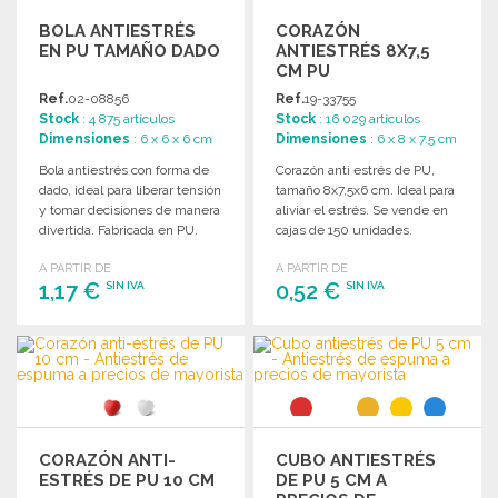
BOLA ANTIESTRÉS
CORAZÓN
EN PU TAMAÑO DADO
ANTIESTRÉS 8X7,5
CM PU
Ref.
02-08856
Ref.
19-33755
Stock
: 4 875 artículos
Stock
: 16 029 artículos
Dimensiones
: 6 x 6 x 6 cm
Dimensiones
: 6 x 8 x 7.5 cm
Bola antiestrés con forma de
Corazón anti estrés de PU,
dado, ideal para liberar tensión
tamaño 8x7,5x6 cm. Ideal para
y tomar decisiones de manera
aliviar el estrés. Se vende en
divertida. Fabricada en PU.
cajas de 150 unidades.
A PARTIR DE
A PARTIR DE
1,17 €
0,52 €
SIN IVA
SIN IVA
PEDIR
PEDIR
Solicitar un presupuesto
Solicitar un presupuesto
CORAZÓN ANTI-
CUBO ANTIESTRÉS
ESTRÉS DE PU 10 CM
DE PU 5 CM A