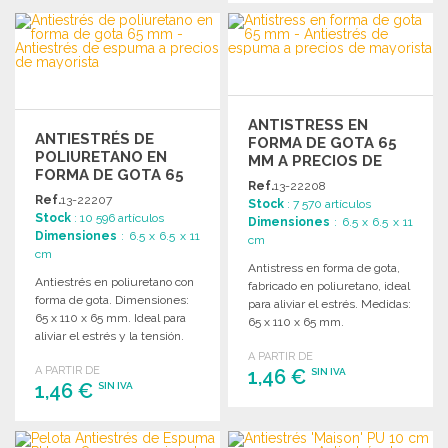
PEDIR
PEDIR
Solicitar un presupuesto
Solicitar un presupuesto
ANTISTRESS EN
ANTIESTRÉS DE
FORMA DE GOTA 65
POLIURETANO EN
MM A PRECIOS DE
FORMA DE GOTA 65
MAYORISTA
Ref.
13-22208
MM A PRECIOS DE
Ref.
13-22207
Stock
: 7 570 artículos
MAYORISTA
Stock
: 10 596 artículos
Dimensiones
: 6.5 x 6.5 x 11
Dimensiones
: 6.5 x 6.5 x 11
cm
cm
Antistress en forma de gota,
Antiestrés en poliuretano con
fabricado en poliuretano, ideal
forma de gota. Dimensiones:
para aliviar el estrés. Medidas:
65 x 110 x 65 mm. Ideal para
65 x 110 x 65 mm.
aliviar el estrés y la tensión.
A PARTIR DE
A PARTIR DE
1,46 €
SIN IVA
1,46 €
SIN IVA
PEDIR
PEDIR