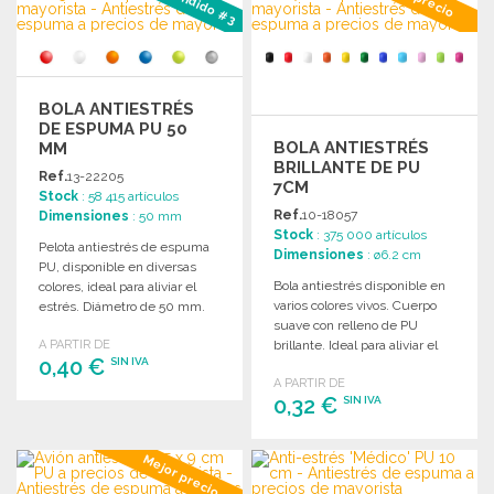
Solicitar un presupuesto
Solicitar un presupuesto
BOLA ANTIESTRÉS
DE ESPUMA PU 50
BOLA ANTIESTRÉS
MM
BRILLANTE DE PU
Ref.
13-22205
7CM
Stock
: 58 415 artículos
Ref.
10-18057
Dimensiones
: 50 mm
Stock
: 375 000 artículos
Pelota antiestrés de espuma
Dimensiones
: ø6.2 cm
PU, disponible en diversas
Bola antiestrés disponible en
colores, ideal para aliviar el
varios colores vivos. Cuerpo
estrés. Diámetro de 50 mm.
suave con relleno de PU
A PARTIR DE
brillante. Ideal para aliviar el
0,40 €
SIN IVA
estrés.
A PARTIR DE
0,32 €
SIN IVA
PEDIR
Solicitar un presupuesto
PEDIR
Mejor precio
Solicitar un presupuesto