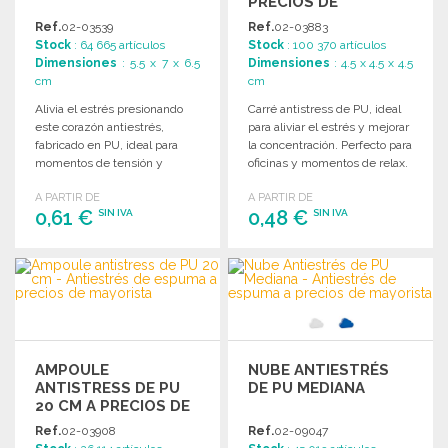
PRECIOS DE
MAYORISTA
Ref.
02-03539
Ref.
02-03883
Stock
: 64 665 artículos
Stock
: 100 370 artículos
Dimensiones
: 5.5 x 7 x 6.5
Dimensiones
: 4.5 x 4.5 x 4.5
cm
cm
Alivia el estrés presionando
Carré antistress de PU, ideal
este corazón antiestrés,
para aliviar el estrés y mejorar
fabricado en PU, ideal para
la concentración. Perfecto para
momentos de tensión y
oficinas y momentos de relax.
relajación.
A PARTIR DE
A PARTIR DE
0,61 €
0,48 €
SIN IVA
SIN IVA
PEDIR
PEDIR
Solicitar un presupuesto
Solicitar un presupuesto
AMPOULE
NUBE ANTIESTRÉS
ANTISTRESS DE PU
DE PU MEDIANA
20 CM A PRECIOS DE
MAYORISTA
Ref.
02-03908
Ref.
02-09047