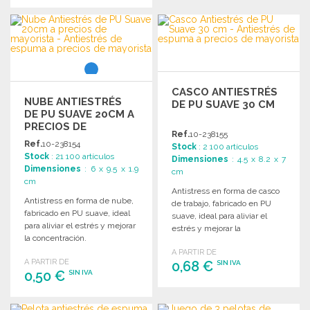
PEDIR
PEDIR
Solicitar un presupuesto
Solicitar un presupuesto
CASCO ANTIESTRÉS
NUBE ANTIESTRÉS
DE PU SUAVE 30 CM
DE PU SUAVE 20CM A
PRECIOS DE
Ref.
10-238155
MAYORISTA
Ref.
10-238154
Stock
: 2 100 artículos
Stock
: 21 100 artículos
Dimensiones
: 4.5 x 8.2 x 7
Dimensiones
: 6 x 9.5 x 1.9
cm
cm
Antistress en forma de casco
Antistress en forma de nube,
de trabajo, fabricado en PU
fabricado en PU suave, ideal
suave, ideal para aliviar el
para aliviar el estrés y mejorar
estrés y mejorar la
la concentración.
concentración.
A PARTIR DE
A PARTIR DE
0,68 €
SIN IVA
0,50 €
SIN IVA
PEDIR
PEDIR