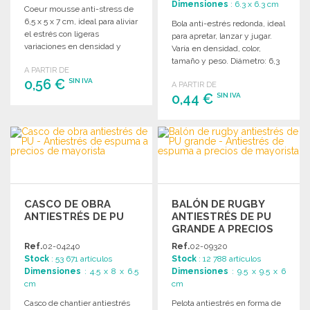
Dimensiones
: 6.3 x 6.3 cm
Coeur mousse anti-stress de
6,5 x 5 x 7 cm, ideal para aliviar
Bola anti-estrés redonda, ideal
el estrés con ligeras
para apretar, lanzar y jugar.
variaciones en densidad y
Varía en densidad, color,
tamaño.
tamaño y peso. Diámetro: 6,3
A PARTIR DE
cm.
0,56 €
SIN IVA
A PARTIR DE
0,44 €
SIN IVA
PEDIR
PEDIR
Solicitar un presupuesto
Solicitar un presupuesto
CASCO DE OBRA
BALÓN DE RUGBY
ANTIESTRÉS DE PU
ANTIESTRÉS DE PU
GRANDE A PRECIOS
DE MAYORISTA
Ref.
02-04240
Ref.
02-09320
Stock
: 53 671 artículos
Stock
: 12 788 artículos
Dimensiones
: 4.5 x 8 x 6.5
Dimensiones
: 9.5 x 9.5 x 6
cm
cm
Casco de chantier antiestrés
Pelota antiestrés en forma de