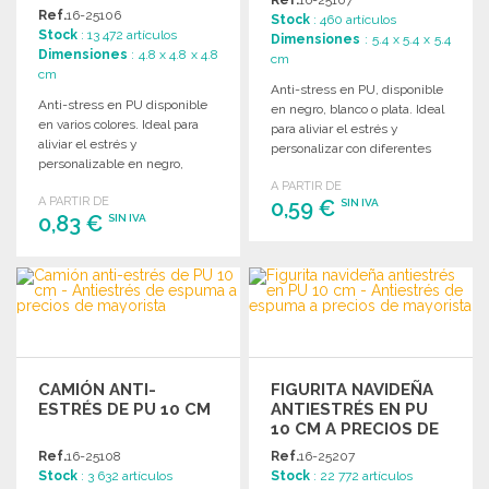
MAYORISTA
Ref.
16-25106
Stock
: 460 artículos
Stock
: 13 472 artículos
Dimensiones
: 5.4 x 5.4 x 5.4
Dimensiones
: 4.8 x 4.8 x 4.8
cm
cm
Anti-stress en PU, disponible
Anti-stress en PU disponible
en negro, blanco o plata. Ideal
en varios colores. Ideal para
para aliviar el estrés y
aliviar el estrés y
personalizar con diferentes
personalizable en negro,
colores.
blanco o plateado.
A PARTIR DE
A PARTIR DE
0,59 €
SIN IVA
0,83 €
SIN IVA
PEDIR
PEDIR
Solicitar un presupuesto
Solicitar un presupuesto
CAMIÓN ANTI-
FIGURITA NAVIDEÑA
ESTRÉS DE PU 10 CM
ANTIESTRÉS EN PU
10 CM A PRECIOS DE
MAYORISTA
Ref.
16-25108
Ref.
16-25207
Stock
: 3 632 artículos
Stock
: 22 772 artículos