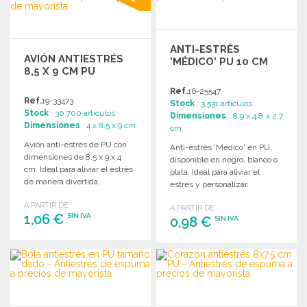
ANTI-ESTRÉS
AVIÓN ANTIESTRÉS
'MÉDICO' PU 10 CM
8,5 X 9 CM PU
Ref.
16-25547
Ref.
19-33473
Stock
: 3 531 artículos
Stock
: 30 700 artículos
Dimensiones
: 8.9 x 4.8 x 2.7
Dimensiones
: 4 x 8.5 x 9 cm
cm
Avión anti-estrés de PU con
Anti-estrés 'Médico' en PU,
dimensiones de 8,5 x 9 x 4
disponible en negro, blanco o
cm. Ideal para aliviar el estrés
plata. Ideal para aliviar el
de manera divertida.
estrés y personalizar.
A PARTIR DE
A PARTIR DE
1,06 €
SIN IVA
0,98 €
SIN IVA
PEDIR
PEDIR
Solicitar un presupuesto
Solicitar un presupuesto