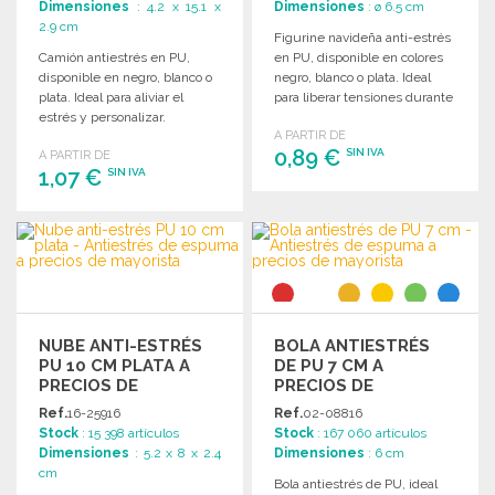
Dimensiones
: 4.2 x 15.1 x
Dimensiones
: ø 6.5 cm
2.9 cm
Figurine navideña anti-estrés
Camión antiestrés en PU,
en PU, disponible en colores
disponible en negro, blanco o
negro, blanco o plata. Ideal
plata. Ideal para aliviar el
para liberar tensiones durante
estrés y personalizar.
las festividades.
A PARTIR DE
0,89 €
SIN IVA
A PARTIR DE
1,07 €
SIN IVA
PEDIR
PEDIR
Solicitar un presupuesto
Solicitar un presupuesto
NUBE ANTI-ESTRÉS
BOLA ANTIESTRÉS
PU 10 CM PLATA A
DE PU 7 CM A
PRECIOS DE
PRECIOS DE
MAYORISTA
MAYORISTA
Ref.
16-25916
Ref.
02-08816
Stock
: 15 398 artículos
Stock
: 167 060 artículos
Dimensiones
: 5.2 x 8 x 2.4
Dimensiones
: 6 cm
cm
Bola antiestrés de PU, ideal