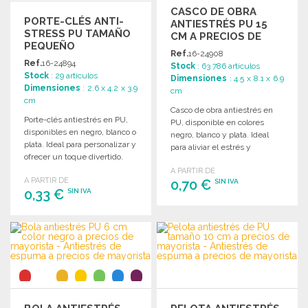
CASCO DE OBRA
PORTE-CLÉS ANTI-
ANTIESTRÉS PU 15
STRESS PU TAMAÑO
CM A PRECIOS DE
PEQUEÑO
MAYORISTA
Ref.
16-24908
Ref.
16-24894
Stock
: 63 786 artículos
Stock
: 29 artículos
Dimensiones
: 4.5 x 8.1 x 6.9
Dimensiones
: 2.6 x 4.2 x 3.9
cm
cm
Casco de obra antiestrés en
Porte-clés antiestrés en PU,
PU, disponible en colores
disponibles en negro, blanco o
negro, blanco y plata. Ideal
plata. Ideal para personalizar y
para aliviar el estrés y
ofrecer un toque divertido.
promocionar tu marca.
A PARTIR DE
A PARTIR DE
0,70 €
SIN IVA
0,33 €
SIN IVA
PEDIR
PEDIR
Solicitar un presupuesto
Solicitar un presupuesto