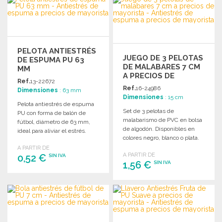
Solicitar un presupuesto
Solicitar un presupuesto
PELOTA ANTIESTRÉS
JUEGO DE 3 PELOTAS
DE ESPUMA PU 63
DE MALABARES 7 CM
MM
A PRECIOS DE
Ref.
13-22672
MAYORISTA
Ref.
16-24986
Dimensiones
: 63 mm
Dimensiones
: 15 cm
Pelota antiestrés de espuma
Set de 3 pelotas de
PU con forma de balón de
malabarismo de PVC en bolsa
fútbol, diámetro de 63 mm,
de algodón. Disponibles en
ideal para aliviar el estrés.
colores negro, blanco o plata.
A PARTIR DE
A PARTIR DE
0,52 €
SIN IVA
1,56 €
SIN IVA
PEDIR
PEDIR
Solicitar un presupuesto
Solicitar un presupuesto