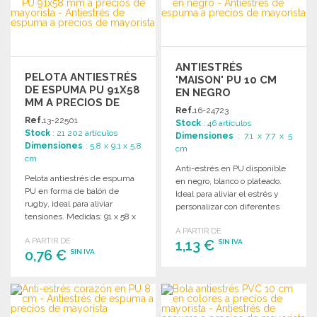
Solicitar un presupuesto
Solicitar un presupuesto
ANTIESTRÉS
PELOTA ANTIESTRÉS
'MAISON' PU 10 CM
DE ESPUMA PU 91X58
EN NEGRO
MM A PRECIOS DE
Ref.
16-24723
MAYORISTA
Ref.
13-22501
Stock
: 46 artículos
Stock
: 21 202 artículos
Dimensiones
: 7.1 x 7.7 x 5
Dimensiones
: 5.8 x 9.1 x 5.8
cm
cm
Anti-estrés en PU disponible
Pelota antiestrés de espuma
en negro, blanco o plateado.
PU en forma de balón de
Ideal para aliviar el estrés y
rugby, ideal para aliviar
personalizar con diferentes
tensiones. Medidas: 91 x 58 x
colores.
58 mm.
A PARTIR DE
A PARTIR DE
1,13 €
SIN IVA
0,76 €
SIN IVA
PEDIR
PEDIR
Solicitar un presupuesto
Solicitar un presupuesto