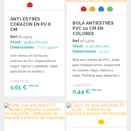
ANTI-ESTRÉS
BOLA ANTIESTRÉS
CORAZÓN EN PU 8
PVC 10 CM EN
CM
COLORES
Ref.
16-24724
Ref.
16-24725
Stock
: 35 485 artículos
Stock
: 11 971 artículos
Dimensiones
: 7 x 7 x 4.9 cm
Dimensiones
: 5.1 cm
Anti-stress en forma de
Bola anti-estrés de PVC, ideal
corazón en PU, disponible en
para malabarismos, disponible
negro, blanco o plateado. Ideal
en colores negro, blanco o
para aliviar el estrés y
plata. Perfecta para relajarse y
personalizar.
divertirse.
A PARTIR DE
A PARTIR DE
0,61 €
SIN IVA
0,44 €
SIN IVA
PEDIR
PEDIR
Solicitar un presupuesto
Solicitar un presupuesto