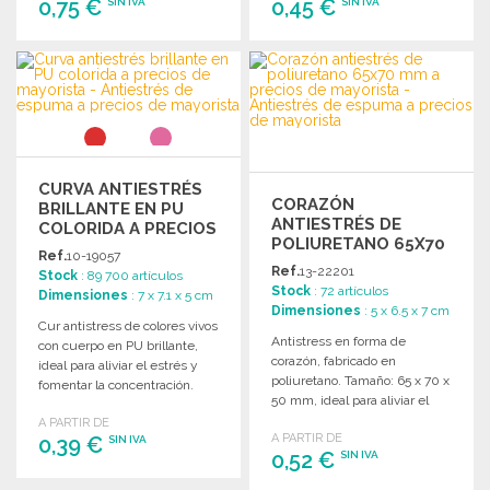
0,75 €
0,45 €
SIN IVA
SIN IVA
PEDIR
PEDIR
Solicitar un presupuesto
Solicitar un presupuesto
CURVA ANTIESTRÉS
CORAZÓN
BRILLANTE EN PU
ANTIESTRÉS DE
COLORIDA A PRECIOS
POLIURETANO 65X70
DE MAYORISTA
Ref.
10-19057
MM A PRECIOS DE
Ref.
13-22201
Stock
: 89 700 artículos
MAYORISTA
Stock
: 72 artículos
Dimensiones
: 7 x 7.1 x 5 cm
Dimensiones
: 5 x 6.5 x 7 cm
Cur antistress de colores vivos
Antistress en forma de
con cuerpo en PU brillante,
corazón, fabricado en
ideal para aliviar el estrés y
poliuretano. Tamaño: 65 x 70 x
fomentar la concentración.
50 mm, ideal para aliviar el
estrés.
A PARTIR DE
A PARTIR DE
0,39 €
SIN IVA
0,52 €
SIN IVA