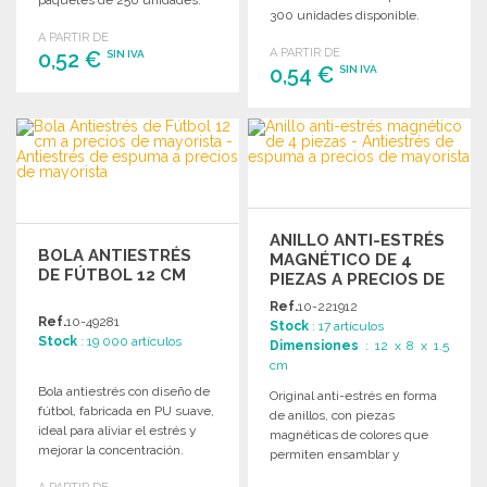
300 unidades disponible.
A PARTIR DE
A PARTIR DE
0,52 €
SIN IVA
0,54 €
SIN IVA
PEDIR
PEDIR
Solicitar un presupuesto
Solicitar un presupuesto
ANILLO ANTI-ESTRÉS
BOLA ANTIESTRÉS
MAGNÉTICO DE 4
DE FÚTBOL 12 CM
PIEZAS A PRECIOS DE
MAYORISTA
Ref.
10-221912
Ref.
10-49281
Stock
: 17 artículos
Stock
: 19 000 artículos
Dimensiones
: 12 x 8 x 1.5
cm
Bola antiestrés con diseño de
Original anti-estrés en forma
fútbol, fabricada en PU suave,
de anillos, con piezas
ideal para aliviar el estrés y
magnéticas de colores que
mejorar la concentración.
permiten ensamblar y
separar, ideal para liberar