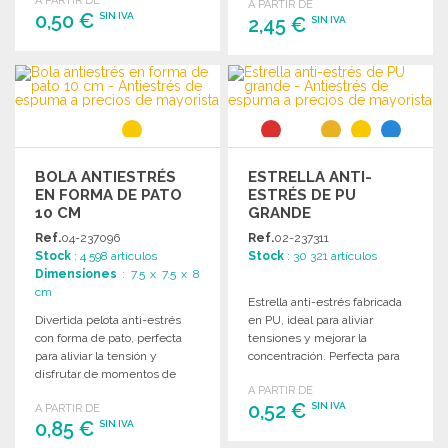
A PARTIR DE
A PARTIR DE
tensión.
0,50 €
SIN IVA
2,45 €
SIN IVA
PEDIR
PEDIR
Solicitar un presupuesto
Solicitar un presupuesto
BOLA ANTIESTRÉS
ESTRELLA ANTI-
EN FORMA DE PATO
ESTRÉS DE PU
10 CM
GRANDE
Ref.
04-237096
Ref.
02-237311
Stock
: 4 598 artículos
Stock
: 30 321 artículos
Dimensiones
: 7.5 x 7.5 x 8
cm
Estrella anti-estrés fabricada
Divertida pelota anti-estrés
en PU, ideal para aliviar
con forma de pato, perfecta
tensiones y mejorar la
para aliviar la tensión y
concentración. Perfecta para
disfrutar de momentos de
oficinas y momentos de relax.
A PARTIR DE
relajación.
0,52 €
SIN IVA
A PARTIR DE
0,85 €
SIN IVA