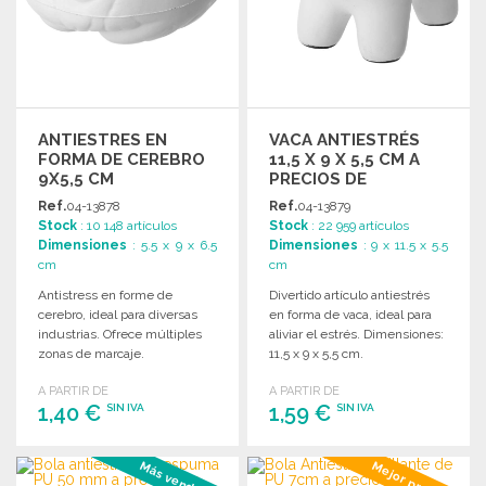
ANTIESTRES EN
VACA ANTIESTRÉS
FORMA DE CEREBRO
11,5 X 9 X 5,5 CM A
9X5,5 CM
PRECIOS DE
MAYORISTA
Ref.
04-13878
Ref.
04-13879
Stock
: 10 148 artículos
Stock
: 22 959 artículos
Dimensiones
: 5.5 x 9 x 6.5
Dimensiones
: 9 x 11.5 x 5.5
cm
cm
Antistress en forme de
Divertido artículo antiestrés
cerebro, ideal para diversas
en forma de vaca, ideal para
industrias. Ofrece múltiples
aliviar el estrés. Dimensiones:
zonas de marcaje.
11,5 x 9 x 5,5 cm.
Dimensiones: 9 x 5,5 x 6,5 cm.
A PARTIR DE
A PARTIR DE
1,40 €
1,59 €
SIN IVA
SIN IVA
PEDIR
PEDIR
Más vendido #3
Mejor precio