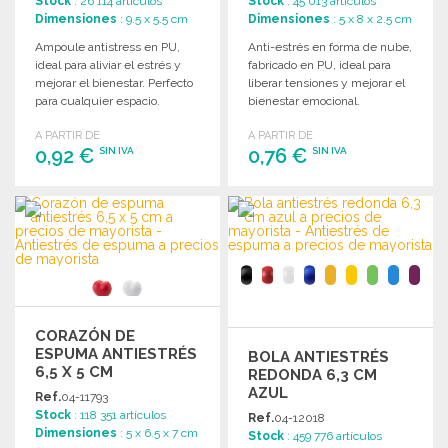
Stock
: 26 114 artículos
Stock
: 45 013 artículos
Dimensiones
: 9.5 x 5.5 cm
Dimensiones
: 5 x 8 x 2.5 cm
Ampoule antistress en PU,
Anti-estrés en forma de nube,
ideal para aliviar el estrés y
fabricado en PU, ideal para
mejorar el bienestar. Perfecto
liberar tensiones y mejorar el
para cualquier espacio.
bienestar emocional.
A PARTIR DE
A PARTIR DE
0,92 €
0,76 €
SIN IVA
SIN IVA
PEDIR
PEDIR
Solicitar un presupuesto
Solicitar un presupuesto
CORAZÓN DE
ESPUMA ANTIESTRÉS
BOLA ANTIESTRÉS
6,5 X 5 CM
REDONDA 6,3 CM
AZUL
Ref.
04-11793
Stock
: 118 351 artículos
Ref.
04-12018
Dimensiones
: 5 x 6.5 x 7 cm
Stock
: 459 776 artículos