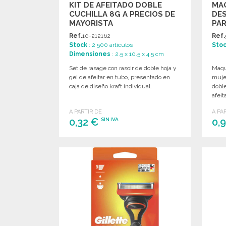
KIT DE AFEITADO DOBLE
MAQ
CUCHILLA 8G A PRECIOS DE
DES
MAYORISTA
PAR
Ref.
10-212162
Ref.
Stock
: 2 500 artículos
Sto
Dimensiones
: 2.5 x 10.5 x 4.5 cm
Set de rasage con rasoir de doble hoja y
Maqui
gel de afeitar en tubo, presentado en
mujer
caja de diseño kraft individual.
doble
afeit
A PARTIR DE
A PA
0,32 €
0,
SIN IVA
PEDIR
Solicitar un presupuesto