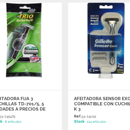
PEDIR
PEDIR
Solicitar un presupuesto
Solicitar un presupuesto
ITADORA FIJA 3
AFEITADORA SENSOR EX
HILLAS TD-701/5, 5
COMPATIBLE CON CUCHI
DADES A PRECIOS DE
K 3
YORISTA
53-245479
Ref.
53-241151
ck
: 8 artículos
Stock
: 114 artículos