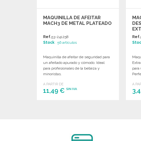
MAQUINILLA DE AFEITAR
MAQ
MACH3 DE METAL PLATEADO
DE
EXT
5 A
Ref.
53-241258
Ref.
Stock
: 56 artículos
Sto
Maquinilla de afeitar de seguridad para
Maqui
un afeitado apurado y cómodo. Ideal
Extra
para profesionales de la belleza y
para
minoristas.
Perfe
A PARTIR DE
A PA
11,49 €
3,
SIN IVA
PEDIR
Solicitar un presupuesto