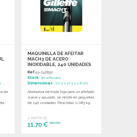
MAQUINILLA DE AFEITAR
UL
MACH3 DE ACERO
INOXIDABLE, 240 UNIDADES
Ref.
53-242892
Stock
: 90 artículos
m
Dimensiones
: 20.2 x 10.1 x 2.8 cm
te de
Afeitadora de triple hoja para un afeitado
a
suave y apurado, se vende en paquetes
eta.
de 240 unidades. Peso total: 0,085 kg.
A PARTIR DE
11,70 €
SIN IVA