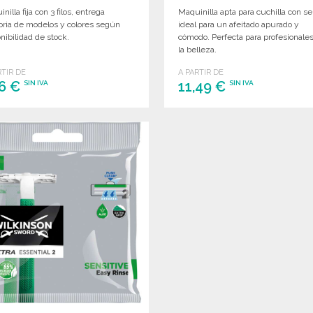
nilla fija con 3 filos, entrega
Maquinilla apta para cuchilla con se
oria de modelos y colores según
ideal para un afeitado apurado y
nibilidad de stock.
cómodo. Perfecta para profesionale
la belleza.
RTIR DE
A PARTIR DE
16 €
11,49 €
SIN IVA
SIN IVA
PEDIR
PEDIR
Solicitar un presupuesto
Solicitar un presupuesto