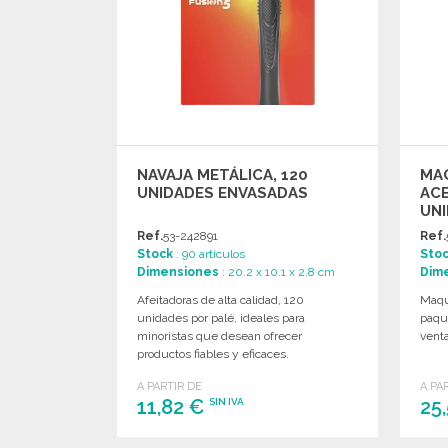
NAVAJA METÁLICA, 120
MAQ
UNIDADES ENVASADAS
ACE
UNI
MA
Ref.
53-242891
Ref.
Stock
: 90 artículos
Sto
Dimensiones
: 20.2 x 10.1 x 2.8 cm
Dim
Afeitadoras de alta calidad, 120
Maqui
unidades por palé, ideales para
paque
minoristas que desean ofrecer
venta
productos fiables y eficaces.
A PARTIR DE
A PA
11,82 €
25
SIN IVA