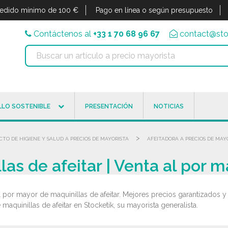
edido mínimo de 100 €
Pago en línea o según presupuesto
Contáctenos al
+33 1 70 68 96 67
contact@sto
LO SOSTENIBLE
PRESENTACIÓN
NOTICIAS
>
TO DE HIGIENE Y SALUD A PRECIOS DE MAYORISTA
AFEITADORA A PRECIOS DE MAY
as de afeitar | Venta al por 
l por mayor de maquinillas de afeitar. Mejores precios garantizados y
 maquinillas de afeitar en Stocketik, su mayorista generalista.