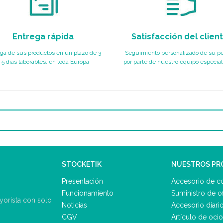
Entrega rápida
Satisfacción del clien
ga de sus productos en un plazo de 3
Seguimiento personalizado de su p
 5 días laborables, en toda Europa
por parte de nuestro equipo especial
STOCKETIK
NUESTROS P
Presentación
Accesorio de c
Funcionamiento
Suministro de of
ayorista con solo
Noticias
Accesorio diari
CGV
Artículo de ocio