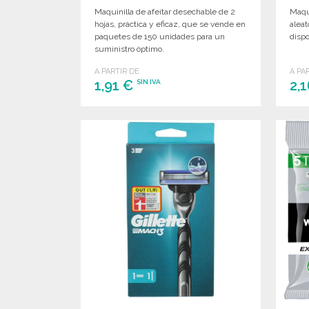
Maquinilla de afeitar desechable de 2
Maqui
hojas, práctica y eficaz, que se vende en
aleat
paquetes de 150 unidades para un
dispo
suministro óptimo.
A PARTIR DE
A PA
1,91 €
2,
SIN IVA
PEDIR
Solicitar un presupuesto