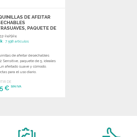
UINILLAS DE AFEITAR
SECHABLES
RASUAVES, PAQUETE DE
 PRECIOS DE MAYORISTA
53-242924
ck
: 7 598 artículos
nillas de afeitar desechables
2 Sensitive, paquete de 5, ideales
 un afeitado suave y cómodo.
ctas para el uso diario.
RTIR DE
45 €
SIN IVA
PEDIR
Solicitar un presupuesto