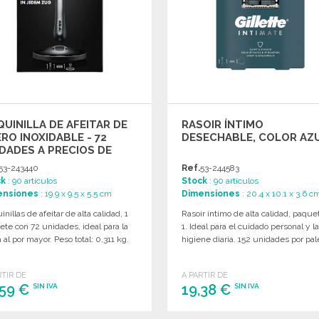
UINILLA DE AFEITAR DE
RASOIR ÍNTIMO
RO INOXIDABLE - 72
DESECHABLE, COLOR AZ
DADES A PRECIOS DE
YORISTA
53-243440
Ref.
53-244583
ck
: 90 artículos
Stock
: 90 artículos
ensiones
: 19.9 x 9.5 x 5.5 cm
Dimensiones
: 20.4 x 10.1 x 3.6 c
nillas de afeitar de alta calidad, 1
Rasoir íntimo de alta calidad, paque
te con 72 unidades, ideal para la
1. Ideal para el cuidado personal y l
 al por mayor. Peso total: 0,311 kg.
higiene diaria. 152 unidades por pal
RTIR DE
A PARTIR DE
,59 €
19,38 €
SIN IVA
SIN IVA