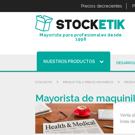
Panel de gestión de cookies
Precios decrecientes
P
Mayorista para profesionales desde
1998
NUESTROS PRODUCTOS
DESARROL
>
>
STOCKETIK
PRODUCTOS A PRECIO MAYORISTA
PRODUC
Mayorista de maquinill
Venta a
línea de