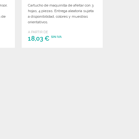
nsor,
Cartucho de maquinilla de afeitar con 3
hojas, 4 piezas. Entrega aleatoria sujeta
s de
a disponibilidad, colores y muestras
orientativos.
A PARTIR DE
18,03 €
SIN IVA
PEDIR
Solicitar un presupuesto