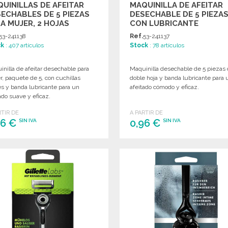
UINILLAS DE AFEITAR
MAQUINILLA DE AFEITAR
ECHABLES DE 5 PIEZAS
DESECHABLE DE 5 PIEZA
A MUJER, 2 HOJAS
CON LUBRICANTE
53-241138
Ref.
53-241137
ck
: 407 artículos
Stock
: 78 artículos
nilla de afeitar desechable para
Maquinilla desechable de 5 piezas
, paquete de 5, con cuchillas
doble hoja y banda lubricante para 
s y banda lubricante para un
afeitado cómodo y eficaz.
ado suave y eficaz.
RTIR DE
A PARTIR DE
96 €
0,96 €
SIN IVA
SIN IVA
PEDIR
PEDIR
Solicitar un presupuesto
Solicitar un presupuesto