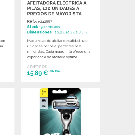
AFEITADORA ELÉCTRICA A
S
PILAS, 120 UNIDADES A
PRECIOS DE MAYORISTA
Ref.
53-242887
Stock
: 90 artículos
Dimensiones
: 20.2 x 10.1 x 2.8 cm
 con
Maquinillas de afeitar de calidad, 120
un
unidades por palé, perfectas para
minoristas. Cada maquinilla ofrece una
experiencia de afeitado óptima.
A PARTIR DE
15,89 €
SIN IVA
PEDIR
Solicitar un presupuesto