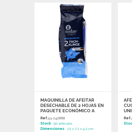
PEDIR
Solicitar un presupuesto
MAQUINILLA DE AFEITAR
AFE
DESECHABLE DE 2 HOJAS EN
CUC
PAQUETE ECONÓMICO A
UNI
PRECIOS DE MAYORISTA
MA
Ref.
53-242888
Ref.
Stock
: 90 artículos
Sto
Dimensiones
: 22 x 7.2 x 4.2 cm