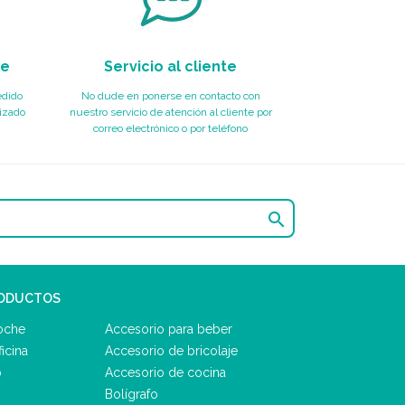
te
Servicio al cliente
edido
No dude en ponerse en contacto con
izado
nuestro servicio de atención al cliente por
correo electrónico o por teléfono

RODUCTOS
oche
Accesorio para beber
icina
Accesorio de bricolaje
o
Accesorio de cocina
Bolígrafo