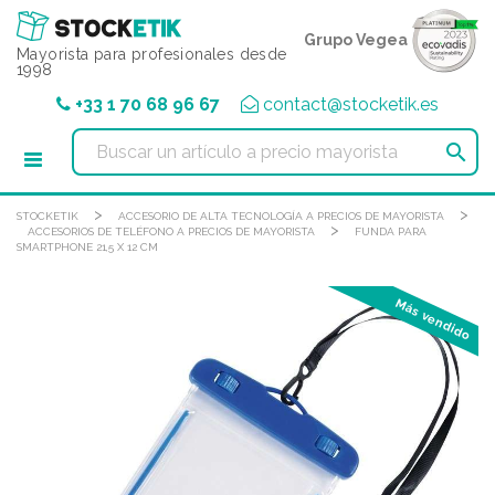
Panel de gestión de cookies
Grupo Vegea
Mayorista para profesionales desde
1998
+33 1 70 68 96 67
contact@stocketik.es

>
>
STOCKETIK
ACCESORIO DE ALTA TECNOLOGÍA A PRECIOS DE MAYORISTA
>
ACCESORIOS DE TELÉFONO A PRECIOS DE MAYORISTA
FUNDA PARA
SMARTPHONE 21,5 X 12 CM
Más vendido