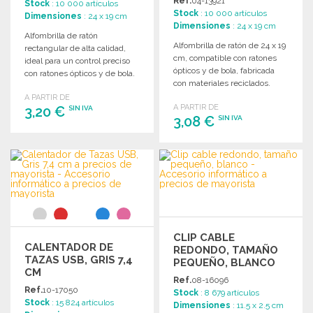
Ref.
04-13921
Stock
: 10 000 artículos
MAYORISTA
Stock
: 10 000 artículos
Dimensiones
: 24 x 19 cm
Dimensiones
: 24 x 19 cm
Alfombrilla de ratón
Alfombrilla de ratón de 24 x 19
rectangular de alta calidad,
cm, compatible con ratones
ideal para un control preciso
ópticos y de bola, fabricada
con ratones ópticos y de bola.
con materiales reciclados.
Dimensiones: 24 x 19 cm.
A PARTIR DE
A PARTIR DE
3,20 €
SIN IVA
3,08 €
SIN IVA
PEDIR
PEDIR
Solicitar un presupuesto
Solicitar un presupuesto
CLIP CABLE
CALENTADOR DE
REDONDO, TAMAÑO
TAZAS USB, GRIS 7,4
PEQUEÑO, BLANCO
CM
Ref.
08-16096
Ref.
10-17050
Stock
: 8 679 artículos
Stock
: 15 824 artículos
Dimensiones
: 11.5 x 2.5 cm