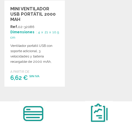
MINI VENTILADOR
USB PORTÁTIL 2000
MAH
Ref.
02-32086
Dimensiones
: 4 x 21 x 10.5
cm
Ventilador portátil USB con
soporte adicional, 3
velocidades y batería
recargable de 2000 mAh,
ideal para uso en escritorio.
A PARTIR DE
6,62 €
SIN IVA
PEDIR
Solicitar un presupuesto