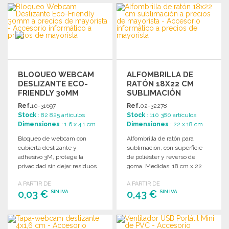
PEDIR
Solicitar un presupuesto
Solicitar un presupuesto
BLOQUEO WEBCAM
ALFOMBRILLA DE
DESLIZANTE ECO-
RATÓN 18X22 CM
FRIENDLY 30MM
SUBLIMACIÓN
Ref.
10-31697
Ref.
02-32278
Stock
: 82 825 artículos
Stock
: 110 380 artículos
Dimensiones
: 1.6 x 4.1 cm
Dimensiones
: 22 x 18 cm
Bloqueo de webcam con
Alfombrilla de ratón para
cubierta deslizante y
sublimación, con superficie
adhesivo 3M, protege la
de poliéster y reverso de
privacidad sin dejar residuos
goma. Medidas: 18 cm x 22
al despegarlo del dispositivo.
cm.
A PARTIR DE
A PARTIR DE
0,03 €
0,43 €
SIN IVA
SIN IVA
PEDIR
PEDIR