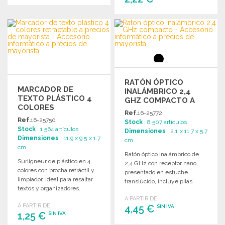
PEDIR
PEDIR
Solicitar un presupuesto
Solicitar un presupuesto
RATÓN ÓPTICO
MARCADOR DE
INALÁMBRICO 2,4
TEXTO PLÁSTICO 4
GHZ COMPACTO A
COLORES
PRECIOS DE
Ref.
16-25772
RETRACTABLE
MAYORISTA
Ref.
16-25750
Stock
: 8 507 artículos
Stock
: 1 564 artículos
Dimensiones
: 2.1 x 11.7 x 5.7
Dimensiones
: 11.9 x 9.5 x 1.7
cm
cm
Ratón óptico inalámbrico de
Surligneur de plástico en 4
2,4 GHz con receptor nano,
colores con brocha retráctil y
presentado en estuche
limpiador, ideal para resaltar
translúcido, incluye pilas.
textos y organizadores.
A PARTIR DE
A PARTIR DE
4,45 €
SIN IVA
1,25 €
SIN IVA