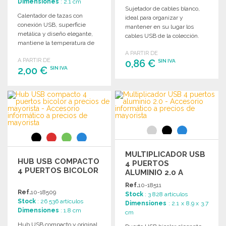
Dimensiones
: 2.1 cm
Sujetador de cables blanco,
Calentador de tazas con
ideal para organizar y
conexión USB, superficie
mantener en su lugar los
metálica y diseño elegante,
cables USB de la colección.
mantiene la temperatura de
Venta solo con compra de
tazas de hasta 7,4 cm de
A PARTIR DE
cable.
A PARTIR DE
diámetro.
0,86 €
SIN IVA
2,00 €
SIN IVA
PEDIR
PEDIR
Solicitar un presupuesto
Solicitar un presupuesto
MULTIPLICADOR USB
HUB USB COMPACTO
4 PUERTOS
4 PUERTOS BICOLOR
ALUMINIO 2.0 A
PRECIOS DE
Ref.
10-18511
MAYORISTA
Ref.
10-18509
Stock
: 3 828 artículos
Stock
: 26 536 artículos
Dimensiones
: 2.1 x 8.9 x 3.7
Dimensiones
: 1.8 cm
cm
Hub USB compacto y original