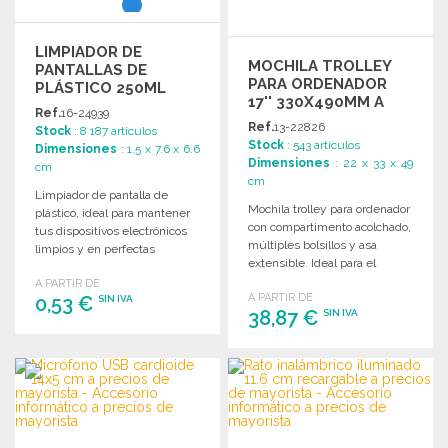
LIMPIADOR DE
MOCHILA TROLLEY
PANTALLAS DE
PARA ORDENADOR
PLÁSTICO 250ML
17'' 330X490MM A
Ref.
16-24939
PRECIOS DE
Ref.
13-22826
Stock
: 8 187 artículos
MAYORISTA
Stock
: 543 artículos
Dimensiones
: 1.5 x 7.6 x 6.6
Dimensiones
: 22 x 33 x 49
cm
cm
Limpiador de pantalla de
Mochila trolley para ordenador
plástico, ideal para mantener
con compartimento acolchado,
tus dispositivos electrónicos
múltiples bolsillos y asa
limpios y en perfectas
extensible. Ideal para el
condiciones. Perfecto para la
transporte seguro de
A PARTIR DE
venta al por mayor.
A PARTIR DE
0,53 €
dispositivos.
SIN IVA
38,87 €
SIN IVA
PEDIR
PEDIR
Solicitar un presupuesto
Solicitar un presupuesto