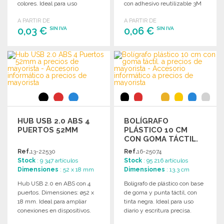
colores. Ideal para uso
con adhesivo reutilizable 3M
personal y profesional.
para proteger la privacidad.
A PARTIR DE
A PARTIR DE
0,03 €
0,06 €
SIN IVA
SIN IVA
PEDIR
PEDIR
Solicitar un presupuesto
Solicitar un presupuesto
HUB USB 2.0 ABS 4
BOLÍGRAFO
PUERTOS 52MM
PLÁSTICO 10 CM
CON GOMA TÁCTIL.
Ref.
13-22530
Ref.
16-25074
Stock
: 9 347 artículos
Stock
: 95 216 artículos
Dimensiones
: 52 x 18 mm
Dimensiones
: 13.3 cm
Hub USB 2.0 en ABS con 4
Bolígrafo de plástico con base
puertos. Dimensiones: ø52 x
de goma y punta táctil, con
18 mm. Ideal para ampliar
tinta negra. Ideal para uso
conexiones en dispositivos.
diario y escritura precisa.