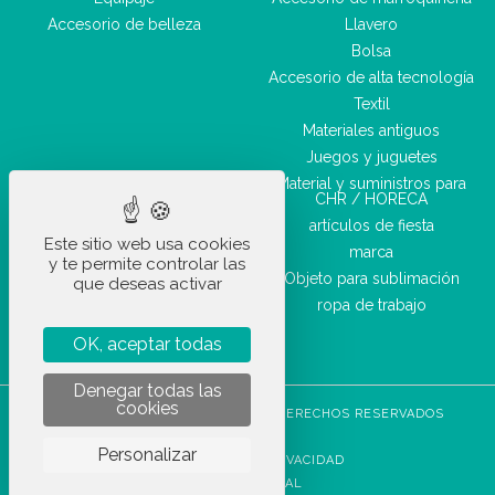
Accesorio de belleza
Llavero
Bolsa
Accesorio de alta tecnología
Textil
Materiales antiguos
Juegos y juguetes
Material y suministros para
CHR / HORECA
artículos de fiesta
Este sitio web usa cookies
marca
y te permite controlar las
Objeto para sublimación
que deseas activar
ropa de trabajo
OK, aceptar todas
Denegar todas las
cookies
STOCKETIK © 2023 - TODOS LOS DERECHOS RESERVADOS
CGVU
Personalizar
POLÍTICA DE PRIVACIDAD
AVISO LEGAL