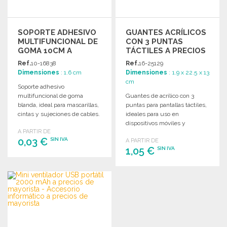
SOPORTE ADHESIVO
GUANTES ACRÍLICOS
MULTIFUNCIONAL DE
CON 3 PUNTAS
GOMA 10CM A
TÁCTILES A PRECIOS
PRECIOS DE
DE MAYORISTA
Ref.
10-16838
Ref.
16-25129
MAYORISTA
Dimensiones
: 1.6 cm
Dimensiones
: 1.9 x 22.5 x 13
cm
Soporte adhesivo
multifuncional de goma
Guantes de acrílico con 3
blanda, ideal para mascarillas,
puntas para pantallas táctiles,
cintas y sujeciones de cables.
ideales para uso en
Disponible en negro y blanco.
dispositivos móviles y
A PARTIR DE
tabletas.
0,03 €
SIN IVA
A PARTIR DE
1,05 €
SIN IVA
PEDIR
PEDIR
Solicitar un presupuesto
Solicitar un presupuesto