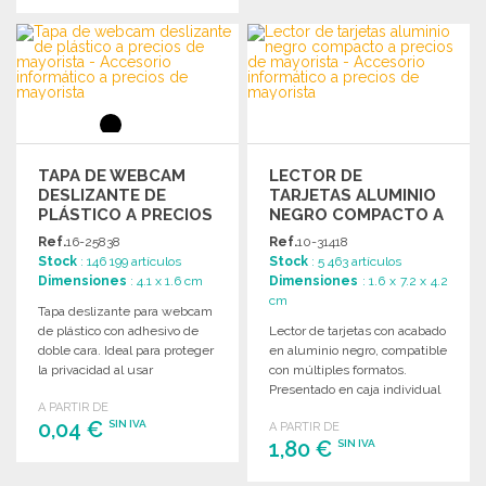
PEDIR
PEDIR
Solicitar un presupuesto
Solicitar un presupuesto
TAPA DE WEBCAM
LECTOR DE
DESLIZANTE DE
TARJETAS ALUMINIO
PLÁSTICO A PRECIOS
NEGRO COMPACTO A
DE MAYORISTA
PRECIOS DE
Ref.
16-25838
Ref.
10-31418
MAYORISTA
Stock
: 146 199 artículos
Stock
: 5 463 artículos
Dimensiones
: 4.1 x 1.6 cm
Dimensiones
: 1.6 x 7.2 x 4.2
cm
Tapa deslizante para webcam
de plástico con adhesivo de
Lector de tarjetas con acabado
doble cara. Ideal para proteger
en aluminio negro, compatible
la privacidad al usar
con múltiples formatos.
dispositivos.
Presentado en caja individual
A PARTIR DE
con interior de espuma.
0,04 €
SIN IVA
A PARTIR DE
1,80 €
SIN IVA
PEDIR