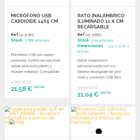
MICRÓFONO USB
RATO INALÁMBRICO
CARDIOIDE 14X5 CM
ILUMINADO 11.6 CM
RECARGABLE
Ref.
15-31385
Ref.
05-31889
Stock
: 1 688 artículos
Stock
: 205 artículos
Dimensiones
: 3.4 x 11.6 x
6.6 cm
Micrófono USB con captor
cardioide, control de volumen,
Ratón inalámbrico
salida para auriculares y
personalizable con luz,
trípode metálico. Compatible
batería recargable de 300
con Mac y PC.
mAh y conexión USB fácil.
A PARTIR DE
Compatible con Windows y
21,58 €
SIN IVA
A PARTIR DE
Mac.
11,04 €
SIN IVA
PEDIR
PEDIR
Solicitar un presupuesto
Solicitar un presupuesto