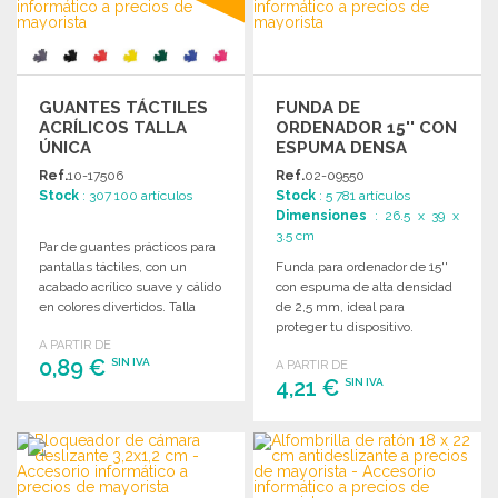
GUANTES TÁCTILES
FUNDA DE
ACRÍLICOS TALLA
ORDENADOR 15'' CON
ÚNICA
ESPUMA DENSA
Ref.
10-17506
Ref.
02-09550
Stock
: 307 100 artículos
Stock
: 5 781 artículos
Dimensiones
: 26.5 x 39 x
3.5 cm
Par de guantes prácticos para
pantallas táctiles, con un
Funda para ordenador de 15''
acabado acrílico suave y cálido
con espuma de alta densidad
en colores divertidos. Talla
de 2,5 mm, ideal para
única.
proteger tu dispositivo.
A PARTIR DE
0,89 €
SIN IVA
A PARTIR DE
4,21 €
SIN IVA
PEDIR
PEDIR
Solicitar un presupuesto
Solicitar un presupuesto