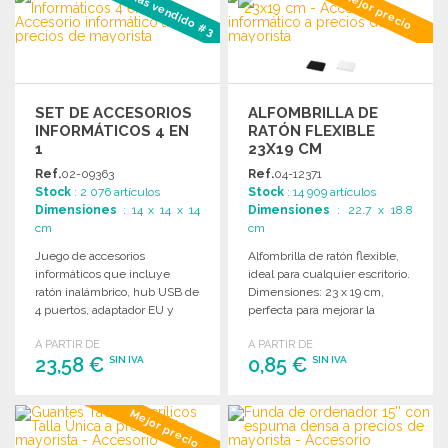
Más vendido #3
Mejor precio
Solicitar un presupuesto
Solicitar un presupuesto
SET DE ACCESORIOS
ALFOMBRILLA DE
INFORMÁTICOS 4 EN
RATÓN FLEXIBLE
1
23X19 CM
Ref.
02-09363
Ref.
04-12371
Stock
: 2 076 artículos
Stock
: 14 909 artículos
Dimensiones
: 14 x 14 x 14
Dimensiones
: 22.7 x 18.8
cm
cm
Juego de accesorios
Alfombrilla de ratón flexible,
informáticos que incluye
ideal para cualquier escritorio.
ratón inalámbrico, hub USB de
Dimensiones: 23 x 19 cm,
4 puertos, adaptador EU y
perfecta para mejorar la
powerbank de 4000 mAh.
comodidad al trabajar.
A PARTIR DE
A PARTIR DE
23,58 €
0,85 €
SIN IVA
SIN IVA
PEDIR
PEDIR
Mejor precio
Solicitar un presupuesto
Solicitar un presupuesto