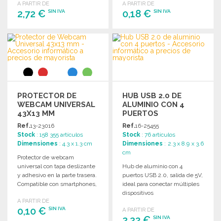
A PARTIR DE
A PARTIR DE
2,72 €
0,18 €
SIN IVA
SIN IVA
PEDIR
PEDIR
Solicitar un presupuesto
Solicitar un presupuesto
PROTECTOR DE
HUB USB 2.0 DE
WEBCAM UNIVERSAL
ALUMINIO CON 4
43X13 MM
PUERTOS
Ref.
13-23016
Ref.
16-25455
Stock
: 158 355 artículos
Stock
: 76 artículos
Dimensiones
: 4.3 x 1.3 cm
Dimensiones
: 2.3 x 8.9 x 3.6
cm
Protector de webcam
universal con tapa deslizante
Hub de aluminio con 4
y adhesivo en la parte trasera.
puertos USB 2.0, salida de 5V,
Compatible con smartphones,
ideal para conectar múltiples
tabletas y portátiles.
dispositivos
A PARTIR DE
simultáneamente.
0,10 €
SIN IVA
A PARTIR DE
2,22 €
SIN IVA