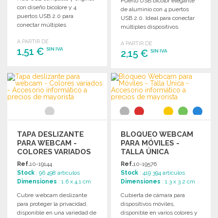
Puerto USB bicolor elegante
con diseño bicolore y 4
de aluminio con 4 puertos
puertos USB 2.0 para
USB 2.0. Ideal para conectar
conectar múltiples
múltiples dispositivos.
dispositivos. Presentado en
Presentado en caja individual.
A PARTIR DE
caja individual.
A PARTIR DE
1,51 €
SIN IVA
2,15 €
SIN IVA
PEDIR
PEDIR
Solicitar un presupuesto
Solicitar un presupuesto
TAPA DESLIZANTE
BLOQUEO WEBCAM
PARA WEBCAM -
PARA MÓVILES -
COLORES VARIADOS
TALLA ÚNICA
Ref.
10-19144
Ref.
10-19576
Stock
: 96 498 artículos
Stock
: 419 394 artículos
Dimensiones
: 1.6 x 4.1 cm
Dimensiones
: 1.3 x 3.2 cm
Cubre webcam deslizante
Cubierta de cámara para
para proteger la privacidad,
dispositivos móviles,
disponible en una variedad de
disponible en varios colores y