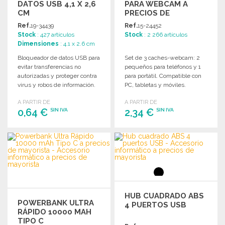
DATOS USB 4,1 X 2,6
PARA WEBCAM A
CM
PRECIOS DE
MAYORISTA
Ref.
19-34439
Ref.
15-24452
Stock
: 427 artículos
Stock
: 2 266 artículos
Dimensiones
: 4.1 x 2.6 cm
Bloqueador de datos USB para
Set de 3 caches-webcam: 2
evitar transferencias no
pequeños para teléfonos y 1
autorizadas y proteger contra
para portátil. Compatible con
virus y robos de información.
PC, tabletas y móviles.
Tamaño compacto y ligero.
Tamaño: 1,8 x 1 x 0,1 cm.
A PARTIR DE
A PARTIR DE
0,64 €
2,34 €
SIN IVA
SIN IVA
PEDIR
PEDIR
Solicitar un presupuesto
Solicitar un presupuesto
HUB CUADRADO ABS
POWERBANK ULTRA
4 PUERTOS USB
RÁPIDO 10000 MAH
TIPO C