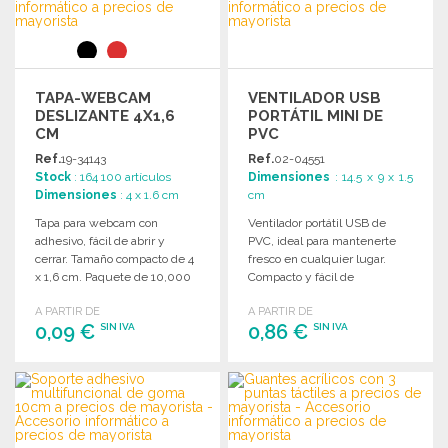
Solicitar un presupuesto
Solicitar un presupuesto
TAPA-WEBCAM
VENTILADOR USB
DESLIZANTE 4X1,6
PORTÁTIL MINI DE
CM
PVC
Ref.
19-34143
Ref.
02-04551
Stock
: 164 100 artículos
Dimensiones
: 14.5 x 9 x 1.5
Dimensiones
: 4 x 1.6 cm
cm
Tapa para webcam con
Ventilador portátil USB de
adhesivo, fácil de abrir y
PVC, ideal para mantenerte
cerrar. Tamaño compacto de 4
fresco en cualquier lugar.
x 1,6 cm. Paquete de 10,000
Compacto y fácil de
unidades.
transportar.
A PARTIR DE
A PARTIR DE
0,09 €
0,86 €
SIN IVA
SIN IVA
PEDIR
PEDIR
Solicitar un presupuesto
Solicitar un presupuesto