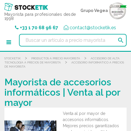
Panel de gestión de cookies
Grupo Vegea
Mayorista para profesionales desde
1998
+33 1 70 68 96 67
contact@stocketik.es

>
>
STOCKETIK
PRODUCTOS A PRECIO MAYORISTA
ACCESORIO DE ALTA
>
TECNOLOGÍA A PRECIOS DE MAYORISTA
ACCESORIO INFORMÁTICO A PRECIOS
DE MAYORISTA
Mayorista de accesorios
informáticos | Venta al por
mayor
Venta al por mayor de
accesorios informáticos.
Mejores precios garantizados