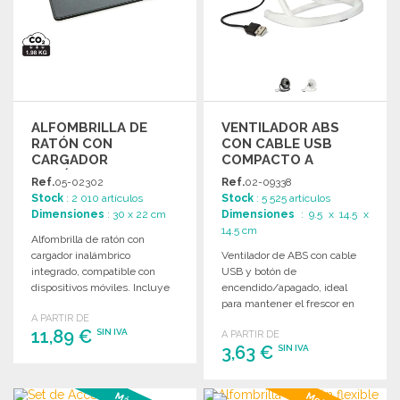
ALFOMBRILLA DE
VENTILADOR ABS
RATÓN CON
CON CABLE USB
CARGADOR
COMPACTO A
INALÁMBRICO 30X22
PRECIOS DE
Ref.
05-02302
Ref.
02-09338
CM
MAYORISTA
Stock
: 2 010 artículos
Stock
: 5 525 artículos
Dimensiones
: 30 x 22 cm
Dimensiones
: 9.5 x 14.5 x
14.5 cm
Alfombrilla de ratón con
cargador inalámbrico
Ventilador de ABS con cable
integrado, compatible con
USB y botón de
dispositivos móviles. Incluye
encendido/apagado, ideal
cable micro USB de 40 cm.
para mantener el frescor en
A PARTIR DE
Dimensiones: 30 x 22 x 0,7
cualquier lugar.
11,89 €
SIN IVA
A PARTIR DE
cm.
3,63 €
SIN IVA
PEDIR
PEDIR