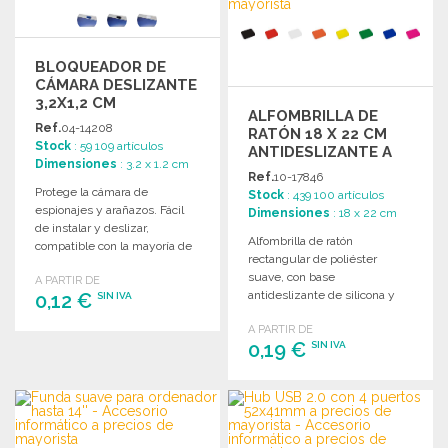
BLOQUEADOR DE
CÁMARA DESLIZANTE
3,2X1,2 CM
ALFOMBRILLA DE
Ref.
04-14208
RATÓN 18 X 22 CM
Stock
: 59 109 artículos
ANTIDESLIZANTE A
Dimensiones
: 3.2 x 1.2 cm
PRECIOS DE
Ref.
10-17846
MAYORISTA
Protege la cámara de
Stock
: 439 100 artículos
espionajes y arañazos. Fácil
Dimensiones
: 18 x 22 cm
de instalar y deslizar,
Alfombrilla de ratón
compatible con la mayoría de
rectangular de poliéster
dispositivos electrónicos.
suave, con base
A PARTIR DE
antideslizante de silicona y
0,12 €
SIN IVA
colores vivos. Tamaño: 18 x 22
A PARTIR DE
cm.
PEDIR
0,19 €
SIN IVA
Solicitar un presupuesto
PEDIR
Solicitar un presupuesto