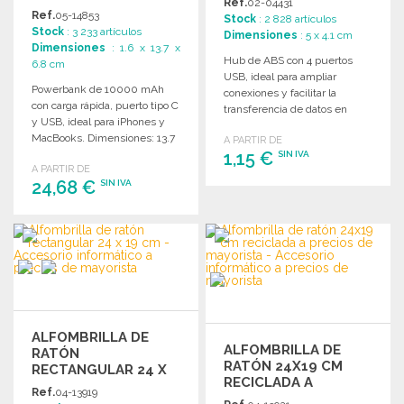
Ref.
02-04431
Ref.
05-14853
Stock
: 2 828 artículos
Stock
: 3 233 artículos
Dimensiones
: 5 x 4.1 cm
Dimensiones
: 1.6 x 13.7 x
Hub de ABS con 4 puertos
6.8 cm
USB, ideal para ampliar
Powerbank de 10000 mAh
conexiones y facilitar la
con carga rápida, puerto tipo C
transferencia de datos en
y USB, ideal para iPhones y
diferentes dispositivos.
MacBooks. Dimensiones: 13.7
A PARTIR DE
x 6.8 x 1.6 cm.
1,15 €
SIN IVA
A PARTIR DE
24,68 €
SIN IVA
PEDIR
Solicitar un presupuesto
PEDIR
Solicitar un presupuesto
ALFOMBRILLA DE
ALFOMBRILLA DE
RATÓN
RATÓN 24X19 CM
RECTANGULAR 24 X
RECICLADA A
19 CM
Ref.
04-13919
PRECIOS DE