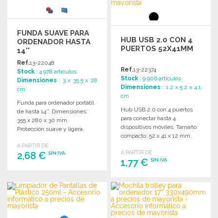
FUNDA SUAVE PARA
HUB USB 2.0 CON 4
ORDENADOR HASTA
PUERTOS 52X41MM
14''
Ref.
13-22048
Ref.
13-22374
Stock
: 4 978 artículos
Stock
: 9 906 artículos
Dimensiones
: 3 x 35.5 x 28
Dimensiones
: 1.2 x 5.2 x 4.1
cm
cm
Funda para ordenador portátil
Hub USB 2.0 con 4 puertos
de hasta 14''. Dimensiones:
para conectar hasta 4
355 x 280 x 30 mm.
dispositivos móviles. Tamaño
Protección suave y ligera.
compacto: 52 x 41 x 12 mm.
A PARTIR DE
A PARTIR DE
2,68 €
SIN IVA
1,77 €
SIN IVA
PEDIR
PEDIR
Solicitar un presupuesto
Solicitar un presupuesto