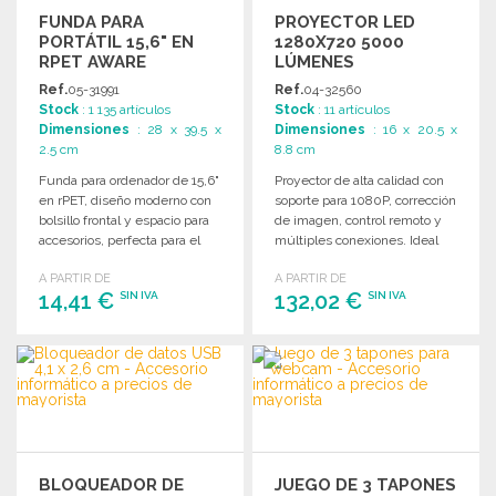
FUNDA PARA
PROYECTOR LED
PORTÁTIL 15,6" EN
1280X720 5000
RPET AWARE
LÚMENES
Ref.
05-31991
Ref.
04-32560
Stock
: 1 135 artículos
Stock
: 11 artículos
Dimensiones
: 28 x 39.5 x
Dimensiones
: 16 x 20.5 x
2.5 cm
8.8 cm
Funda para ordenador de 15,6"
Proyector de alta calidad con
en rPET, diseño moderno con
soporte para 1080P, corrección
bolsillo frontal y espacio para
de imagen, control remoto y
accesorios, perfecta para el
múltiples conexiones. Ideal
transporte diario.
para vídeos y presentaciones.
A PARTIR DE
A PARTIR DE
14,41 €
132,02 €
SIN IVA
SIN IVA
PEDIR
PEDIR
Solicitar un presupuesto
Solicitar un presupuesto
BLOQUEADOR DE
JUEGO DE 3 TAPONES