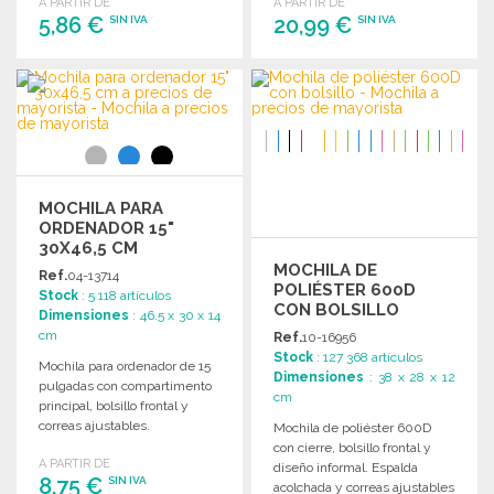
A PARTIR DE
A PARTIR DE
Dimensiones: 32 x 43 x 14 cm.
cm.
5,86 €
20,99 €
SIN IVA
SIN IVA
PEDIR
PEDIR
Solicitar un presupuesto
Solicitar un presupuesto
MOCHILA PARA
ORDENADOR 15"
30X46,5 CM
MOCHILA DE
Ref.
04-13714
POLIÉSTER 600D
Stock
: 5 118 artículos
CON BOLSILLO
Dimensiones
: 46.5 x 30 x 14
cm
Ref.
10-16956
Stock
: 127 368 artículos
Mochila para ordenador de 15
Dimensiones
: 38 x 28 x 12
pulgadas con compartimento
cm
principal, bolsillo frontal y
correas ajustables.
Mochila de poliéster 600D
Dimensiones: 30 x 46,5 x 14
con cierre, bolsillo frontal y
A PARTIR DE
cm.
diseño informal. Espalda
8,75 €
SIN IVA
acolchada y correas ajustables