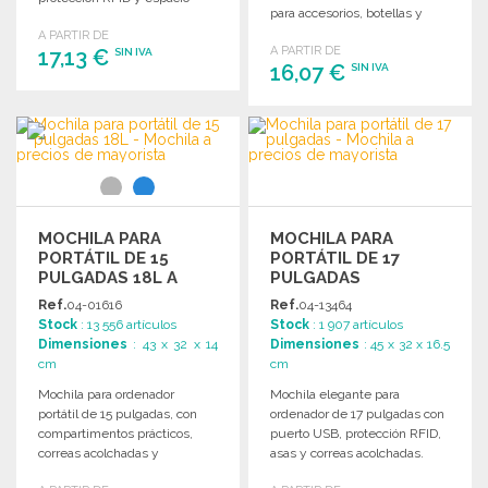
para accesorios, botellas y
adicional para tabletas y
organización. Dimensiones: 29
A PARTIR DE
accesorios.
A PARTIR DE
17,13 €
x 45 x 10 cm.
SIN IVA
16,07 €
SIN IVA
PEDIR
PEDIR
Solicitar un presupuesto
Solicitar un presupuesto
MOCHILA PARA
MOCHILA PARA
PORTÁTIL DE 15
PORTÁTIL DE 17
PULGADAS 18L A
PULGADAS
PRECIOS DE
Ref.
04-01616
Ref.
04-13464
MAYORISTA
Stock
: 13 556 artículos
Stock
: 1 907 artículos
Dimensiones
: 43 x 32 x 14
Dimensiones
: 45 x 32 x 16.5
cm
cm
Mochila para ordenador
Mochila elegante para
portátil de 15 pulgadas, con
ordenador de 17 pulgadas con
compartimentos prácticos,
puerto USB, protección RFID,
correas acolchadas y
asas y correas acolchadas.
capacidad de 18L.
Dimensiones: 32 x 45 x 16,5