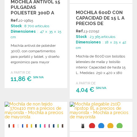
MOCHILA ANTIVOL 15
PULGADAS
MOCHILA 600D CON
POLIESTER 300D A
CAPACIDAD DE 15 L A
PRECIOS DE
Ref.
10-19615
PRECIOS DE
MAYORISTA
Stock
: 8 700 artículos
MAYORISTA
Ref.
13-22052
Dimensiones
: 47 x 35 x 15
Stock
: 23 365 artículos
cm
Dimensiones
: 18 x 25 x 42
Mochila antivol de poliéster
cm
300D, con compartimentos
Mochila de 600D con bolsillos
para portátil y tablet, y diseño
laterales de malla y bolsillo
ergonómico para mayor
interior. Capacidad de hasta 15
comodidad.
A PARTIR DE
L. Medidas: 250 x 420 x 180
11,86 €
SIN IVA
mm.
A PARTIR DE
4,04 €
SIN IVA
PEDIR
Solicitar un presupuesto
PEDIR
Solicitar un presupuesto