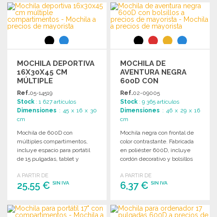
PEDIR
Solicitar un presupuesto
Solicitar un presupuesto
MOCHILA DEPORTIVA
MOCHILA DE
16X30X45 CM
AVENTURA NEGRA
MÚLTIPLE
600D CON
COMPARTIMENTOS
BOLSILLOS
Ref.
05-14519
Ref.
02-09005
Stock
: 1 627 artículos
Stock
: 9 365 artículos
Dimensiones
: 45 x 16 x 30
Dimensiones
: 46 x 29 x 16
cm
cm
Mochila de 600D con
Mochila negra con frontal de
múltiples compartimentos,
color contrastante. Fabricada
incluye espacio para portátil
en poliéster 600D, incluye
de 15 pulgadas, tablet y
cordón decorativo y bolsillos
calzado. Dimensiones: 16 x 30
de red laterales.
A PARTIR DE
A PARTIR DE
x 45 cm.
25,55 €
6,37 €
SIN IVA
SIN IVA
PEDIR
PEDIR