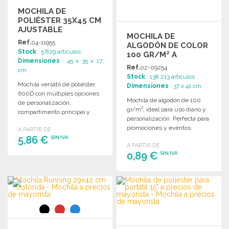
MOCHILA DE
POLIÉSTER 35X45 CM
AJUSTABLE
MOCHILA DE
Ref.
04-11955
ALGODÓN DE COLOR
Stock
: 5 829 artículos
100 GR/M² A
Dimensiones
: 45 x 35 x 17
PRECIOS DE
Ref.
02-09254
cm
MAYORISTA
Stock
: 138 213 artículos
Mochila versátil de poliéster
Dimensiones
: 37 x 41 cm
600D con múltiples opciones
Mochila de algodón de 100
de personalización,
gr/m², ideal para uso diario y
compartimento principal y
personalización. Perfecta para
bolsillo frontal. Ideal para
promociones y eventos.
A PARTIR DE
adultos y niños.
5,86 €
SIN IVA
A PARTIR DE
0,89 €
SIN IVA
PEDIR
Solicitar un presupuesto
PEDIR
Solicitar un presupuesto