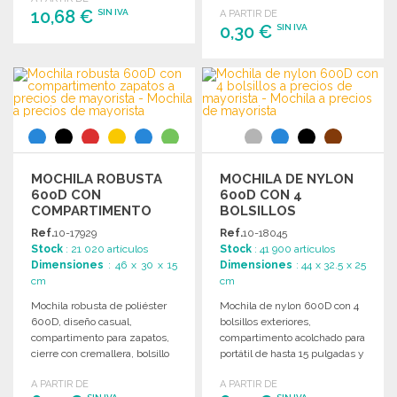
10,68 €
SIN IVA
A PARTIR DE
seguridad.
0,30 €
SIN IVA
PEDIR
PEDIR
Solicitar un presupuesto
Solicitar un presupuesto
MOCHILA ROBUSTA
MOCHILA DE NYLON
600D CON
600D CON 4
COMPARTIMENTO
BOLSILLOS
ZAPATOS A PRECIOS
Ref.
10-17929
Ref.
10-18045
DE MAYORISTA
Stock
: 21 020 artículos
Stock
: 41 900 artículos
Dimensiones
: 46 x 30 x 15
Dimensiones
: 44 x 32.5 x 25
cm
cm
Mochila robusta de poliéster
Mochila de nylon 600D con 4
600D, diseño casual,
bolsillos exteriores,
compartimento para zapatos,
compartimento acolchado para
cierre con cremallera, bolsillo
portátil de hasta 15 pulgadas y
frontal y correas ajustables.
diseño ergonómico.
A PARTIR DE
A PARTIR DE