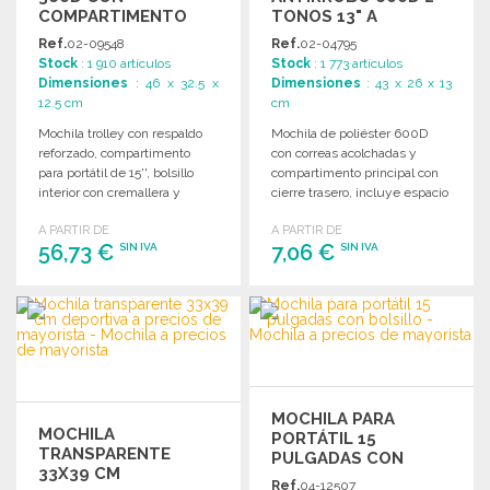
COMPARTIMENTO
TONOS 13" A
15'' A PRECIOS DE
PRECIOS DE
Ref.
02-09548
Ref.
02-04795
MAYORISTA
MAYORISTA
Stock
: 1 910 artículos
Stock
: 1 773 artículos
Dimensiones
: 46 x 32.5 x
Dimensiones
: 43 x 26 x 13
12.5 cm
cm
Mochila trolley con respaldo
Mochila de poliéster 600D
reforzado, compartimento
con correas acolchadas y
para portátil de 15'', bolsillo
compartimento principal con
interior con cremallera y
cierre trasero, incluye espacio
protección para ruedas.
para portátil de 13 pulgadas.
A PARTIR DE
A PARTIR DE
56,73 €
7,06 €
SIN IVA
SIN IVA
PEDIR
PEDIR
Solicitar un presupuesto
Solicitar un presupuesto
MOCHILA PARA
MOCHILA
PORTÁTIL 15
TRANSPARENTE
PULGADAS CON
33X39 CM
BOLSILLO
Ref.
04-12507