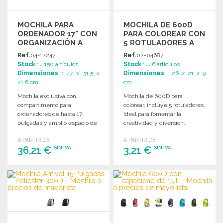
MOCHILA PARA
MOCHILA DE 600D
ORDENADOR 17" CON
PARA COLOREAR CON
ORGANIZACIÓN A
5 ROTULADORES A
PRECIOS DE
PRECIOS DE
Ref.
04-12247
Ref.
02-04687
MAYORISTA
MAYORISTA
Stock
: 4 150 artículos
Stock
: 446 artículos
Dimensiones
: 47 x 31.5 x
Dimensiones
: 26 x 21 x 9
21.6 cm
cm
Mochila exclusiva con
Mochila de 600D para
compartimento para
colorear, incluye 5 rotuladores.
ordenadores de hasta 17
Ideal para fomentar la
pulgadas y amplio espacio de
creatividad y diversión.
almacenamiento para libros y
A PARTIR DE
A PARTIR DE
accesorios.
36,21 €
3,21 €
SIN IVA
SIN IVA
PEDIR
PEDIR
Solicitar un presupuesto
Solicitar un presupuesto