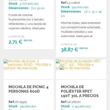
PRECIOS DE
Ref.
13-22826
Stock
: 5 707 artículos
MAYORISTA
Stock
: 544 artículos
Dimensiones
: 73 x 35 cm
Dimensiones
: 22 x 33 x 49
Funda de mochila
cm
fluorescente con 2 bandas
Mochila trolley para ordenador
reflectantes y una banda de
con compartimento acolchado,
sujeción elástica, ideal para
múltiples bolsillos y asa
uso promocional.
extensible. Ideal para el
A PARTIR DE
2,71 €
transporte seguro de
SIN IVA
A PARTIR DE
dispositivos.
38,87 €
SIN IVA
PEDIR
Solicitar un presupuesto
PEDIR
Solicitar un presupuesto
MOCHILA DE PICNIC 4
MOCHILA DE
PERSONAS 600D
POLIÉSTER RPET
190T 30L A PRECIOS
DE MAYORISTA
Ref.
16-25419
Ref.
16-26000
Stock
: 159 artículos
Stock
: 2 353 artículos