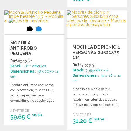
Solicitar un presupuesto
PEDIR
Solicitar un presupuesto
MOCHILA
MOCHILA DE PICNIC 4
ANTIRROBO
PERSONAS 28X21X39
PEQUEÑA
CM
IMPERMEABLE 13,3"
Ref.
05-15276
Ref.
19-33309
Stock
: 2 841 artículos
Stock
: 7 394 artículos
Dimensiones
: 38 x 26.5 x 14
Dimensiones
: 39 x 28 x 21
cm
cm
Mochila antirrobo compacta
Mochila de picnic para 4
con protección, puerto USB,
personas, incluye bolsa
tejido impermeable y
isotérmica, utensilios, copas
compartimentos acolchados
de plástico y otros accesorios.
para ordenador y tablet. Ideal
Ideal para disfrutar al aire
A PARTIR DE
para viajar.
A PARTIR DE
59,65 €
libre.
SIN IVA
31,20 €
SIN IVA
PEDIR