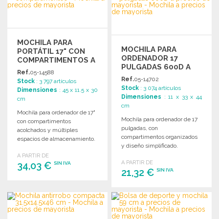
Solicitar un presupuesto
Solicitar un presupuesto
MOCHILA PARA
MOCHILA PARA
PORTÁTIL 17" CON
ORDENADOR 17
COMPARTIMENTOS A
PULGADAS 600D A
PRECIOS DE
Ref.
05-14588
PRECIOS DE
MAYORISTA
Ref.
05-14702
Stock
: 3 797 artículos
MAYORISTA
Stock
: 3 074 artículos
Dimensiones
: 45 x 11.5 x 30
Dimensiones
: 11 x 33 x 44
cm
cm
Mochila para ordenador de 17"
Mochila para ordenador de 17
con compartimentos
pulgadas, con
acolchados y múltiples
compartimentos organizados
espacios de almacenamiento.
y diseño simplificado.
Ideal para gadgets y uso
Dimensiones: 33 x 44 x 11 cm.
A PARTIR DE
diario.
A PARTIR DE
34,03 €
SIN IVA
21,32 €
SIN IVA
PEDIR
PEDIR
Solicitar un presupuesto
Solicitar un presupuesto