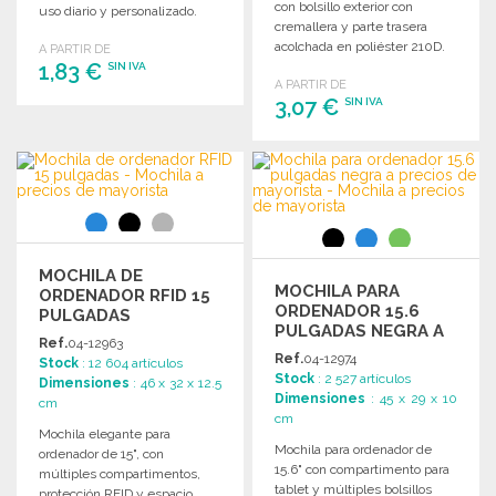
con bolsillo exterior con
uso diario y personalizado.
cremallera y parte trasera
acolchada en poliéster 210D.
A PARTIR DE
1,83 €
SIN IVA
A PARTIR DE
3,07 €
SIN IVA
PEDIR
Solicitar un presupuesto
PEDIR
Solicitar un presupuesto
MOCHILA DE
MOCHILA PARA
ORDENADOR RFID 15
ORDENADOR 15.6
PULGADAS
PULGADAS NEGRA A
Ref.
04-12963
PRECIOS DE
Ref.
04-12974
Stock
: 12 604 artículos
MAYORISTA
Stock
: 2 527 artículos
Dimensiones
: 46 x 32 x 12.5
Dimensiones
: 45 x 29 x 10
cm
cm
Mochila elegante para
Mochila para ordenador de
ordenador de 15", con
15.6" con compartimento para
múltiples compartimentos,
tablet y múltiples bolsillos
protección RFID y espacio