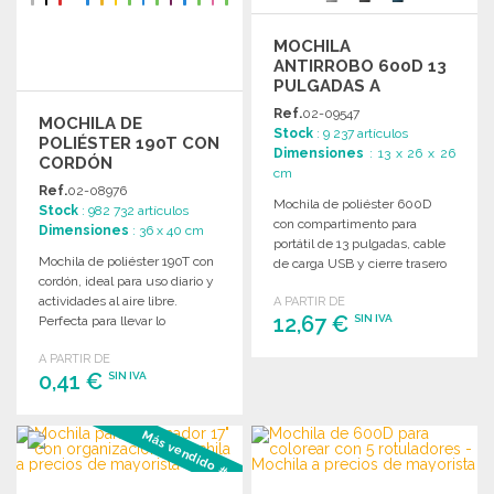
MOCHILA
ANTIRROBO 600D 13
PULGADAS A
PRECIOS DE
Ref.
02-09547
MOCHILA DE
MAYORISTA
Stock
: 9 237 artículos
POLIÉSTER 190T CON
Dimensiones
: 13 x 26 x 26
CORDÓN
cm
Ref.
02-08976
Mochila de poliéster 600D
Stock
: 982 732 artículos
con compartimento para
Dimensiones
: 36 x 40 cm
portátil de 13 pulgadas, cable
Mochila de poliéster 190T con
de carga USB y cierre trasero
cordón, ideal para uso diario y
para mayor seguridad.
actividades al aire libre.
A PARTIR DE
12,67 €
SIN IVA
Perfecta para llevar lo
esencial.
A PARTIR DE
PEDIR
0,41 €
SIN IVA
Solicitar un presupuesto
PEDIR
Más vendido #3
Solicitar un presupuesto