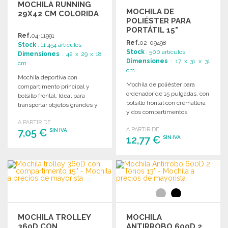
MOCHILA RUNNING
MOCHILA DE
29X42 CM COLORIDA
POLIÉSTER PARA
PORTÁTIL 15"
Ref.
04-11991
Ref.
02-09498
Stock
: 11 454 artículos
Stock
: 500 artículos
Dimensiones
: 42 x 29 x 18
Dimensiones
: 17 x 31 x 31
cm
cm
Mochila deportiva con
Mochila de poliéster para
compartimento principal y
ordenador de 15 pulgadas, con
bolsillo frontal. Ideal para
bolsillo frontal con cremallera
transportar objetos grandes y
y dos compartimentos
pequeños. Disponible en
laterales. Bandolera ajustable.
A PARTIR DE
varios colores.
A PARTIR DE
7,05 €
SIN IVA
12,77 €
SIN IVA
PEDIR
PEDIR
Solicitar un presupuesto
Solicitar un presupuesto
MOCHILA TROLLEY
MOCHILA
360D CON
ANTIRROBO 600D 2