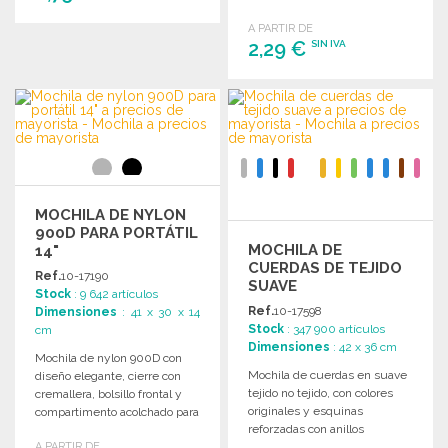
para mayor comodidad.
A PARTIR DE
PEDIR
2,29 €
SIN IVA
Solicitar un presupuesto
PEDIR
Solicitar un presupuesto
MOCHILA DE NYLON
900D PARA PORTÁTIL
MOCHILA DE
14"
CUERDAS DE TEJIDO
Ref.
10-17190
SUAVE
Stock
: 9 642 artículos
Ref.
10-17598
Dimensiones
: 41 x 30 x 14
Stock
: 347 900 artículos
cm
Dimensiones
: 42 x 36 cm
Mochila de nylon 900D con
Mochila de cuerdas en suave
diseño elegante, cierre con
tejido no tejido, con colores
cremallera, bolsillo frontal y
originales y esquinas
compartimento acolchado para
reforzadas con anillos
portátiles de hasta 14
A PARTIR DE
metálicos para mayor
pulgadas.