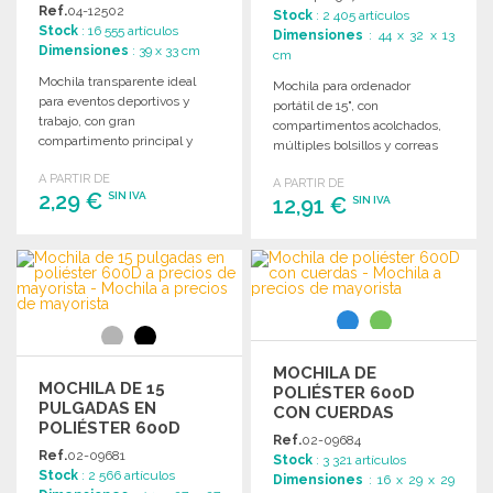
DEPORTIVA
Ref.
04-12502
Stock
: 2 405 artículos
Stock
: 16 555 artículos
Dimensiones
: 44 x 32 x 13
Dimensiones
: 39 x 33 cm
cm
Mochila transparente ideal
Mochila para ordenador
para eventos deportivos y
portátil de 15", con
trabajo, con gran
compartimentos acolchados,
compartimento principal y
múltiples bolsillos y correas
cierre de cordón.
ajustables. Dimensiones: 32 x
A PARTIR DE
Dimensiones: 33 x 39 cm.
A PARTIR DE
44 x 13 cm.
2,29 €
SIN IVA
12,91 €
SIN IVA
PEDIR
PEDIR
Solicitar un presupuesto
Solicitar un presupuesto
MOCHILA DE
MOCHILA DE 15
POLIÉSTER 600D
PULGADAS EN
CON CUERDAS
POLIÉSTER 600D
Ref.
02-09684
Ref.
02-09681
Stock
: 3 321 artículos
Stock
: 2 566 artículos
Dimensiones
: 16 x 29 x 29