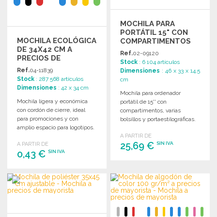
MOCHILA PARA
PORTÁTIL 15" CON
MOCHILA ECOLÓGICA
COMPARTIMENTOS
DE 34X42 CM A
Ref.
02-09120
PRECIOS DE
Stock
: 6 104 artículos
MAYORISTA
Ref.
04-11839
Dimensiones
: 46 x 33 x 14.5
Stock
: 287 568 artículos
cm
Dimensiones
: 42 x 34 cm
Mochila para ordenador
Mochila ligera y económica
portátil de 15'' con
con cordón de cierre, ideal
compartimentos, varias
para promociones y con
bolsillos y portaestilográficas.
amplio espacio para logotipos.
Espalda y correas acolchadas.
Dimensiones: 34 x 42 cm.
A PARTIR DE
Poliester 1680D.
25,69 €
SIN IVA
A PARTIR DE
0,43 €
SIN IVA
PEDIR
PEDIR
Solicitar un presupuesto
Solicitar un presupuesto