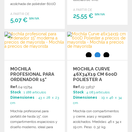
acolchada de poliéster 600D
para mayor comodidad.
A PARTIR DE
A PARTIR DE
25,55 €
SIN IVA
5,07 €
SIN IVA
PEDIR
PEDIR
Solicitar un presupuesto
Solicitar un presupuesto
MOCHILA
MOCHILA CURVE
PROFESIONAL PARA
46X34X19 CM 600D
ORDENADOR 15"
POLIESTER A
MODERNA
PRECIOS DE
Ref.
04-15754
Ref.
19-33637
MAYORISTA
Stock
: 1 188 artículos
Stock
: 4 083 artículos
Dimensiones
: 43 x 28 x 23
Dimensiones
: 19 x 46 x 34
cm
cm
Mochila profesional para
Mochila con compartimentos
portátil de hasta 15", con
y cierre, asas y respaldo
compartimentos espaciosos y
acolchados. Medidas: 46 x 34 x
diseño moderno, ideal para
19 cm. Peso: 0,32 kg.