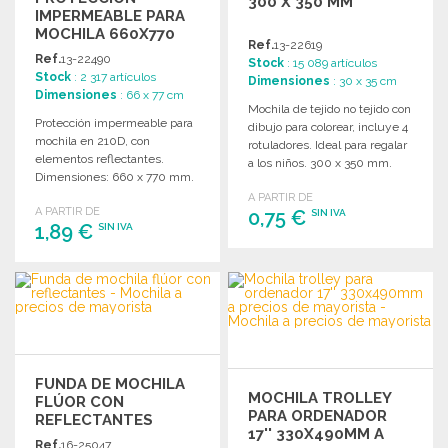
300 X 350 MM
IMPERMEABLE PARA
MOCHILA 660X770
Ref.
13-22619
MM A PRECIOS DE
Ref.
13-22490
Stock
: 15 089 artículos
MAYORISTA
Stock
: 2 317 artículos
Dimensiones
: 30 x 35 cm
Dimensiones
: 66 x 77 cm
Mochila de tejido no tejido con
Protección impermeable para
dibujo para colorear, incluye 4
mochila en 210D, con
rotuladores. Ideal para regalar
elementos reflectantes.
a los niños. 300 x 350 mm.
Dimensiones: 660 x 770 mm.
Ideal para publicidad.
A PARTIR DE
A PARTIR DE
0,75 €
SIN IVA
1,89 €
SIN IVA
PEDIR
PEDIR
Solicitar un presupuesto
Solicitar un presupuesto
FUNDA DE MOCHILA
MOCHILA TROLLEY
FLÚOR CON
PARA ORDENADOR
REFLECTANTES
17'' 330X490MM A
Ref.
16-25047