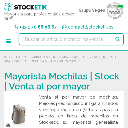
Panel de gestión de cookies
Grupo Vegea
Mayorista para profesionales desde
1998
+33 1 70 68 96 67
contact@stocketik.es

>
>
STOCKETIK
PRODUCTOS A PRECIO MAYORISTA
BOLSA A PRECIOS DE
>
MAYORISTA
MOCHILA A PRECIOS DE MAYORISTA
Mayorista Mochilas | Stock
| Venta al por mayor
Venta al por mayor de mochilas.
Mejores precios discount garantizados
y entrega rápida en 72 horas para su
pedido en línea de mochilas en
Stocketik, su mayorista generalista