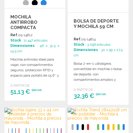
MOCHILA
BOLSA DE DEPORTE
ANTIRROBO
Y MOCHILA 59 CM
COMPACTA
31.5X14.5X46 CM
Ref.
05-14812
Ref.
05-14814
Stock
: 11 447 artículos
Stock
: 3 096 artículos
Dimensiones
: 46 x 31.5 x
Dimensiones
: 30 x 59 x 27.5
14.5 cm
cm
Mochila antirrobo ideal para
Bolsa 2-en-1 ultraligera,
viajar, con compartimentos
convertible en mochila o bolsa
seguros, protección RFID y
de deporte, con
espacio para portátil de 15.6'' y
compartimentos amplios y
tablet de 12.9''.
protección RFID. Ideal para
A PARTIR DE
A PARTIR DE
51,13 €
cualquier actividad.
SIN IVA
32,36 €
SIN IVA
PEDIR
PEDIR
Solicitar un presupuesto
Solicitar un presupuesto