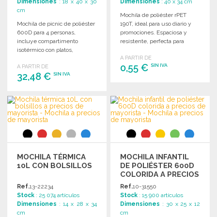
Dimensiones
: 18 x 40 x 30
Dimensiones
: 40 x 34 cm
cm
Mochila de poliéster rPET
Mochila de picnic de poliéster
190T, ideal para uso diario y
600D para 4 personas,
promociones. Espaciosa y
incluye compartimento
resistente, perfecta para
isotérmico con platos,
transportar tus pertenencias.
A PARTIR DE
cubiertos y vasos.
0,55 €
SIN IVA
A PARTIR DE
32,48 €
SIN IVA
PEDIR
PEDIR
Solicitar un presupuesto
Solicitar un presupuesto
MOCHILA TÉRMICA
MOCHILA INFANTIL
10L CON BOLSILLOS
DE POLIÉSTER 600D
COLORIDA A PRECIOS
DE MAYORISTA
Ref.
13-22234
Ref.
10-31550
Stock
: 25 074 artículos
Stock
: 15 900 artículos
Dimensiones
: 14 x 28 x 34
Dimensiones
: 30 x 25 x 12
cm
cm