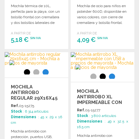
Mochila térmica de 10L,
Mochila de ocio para niños en
perfecta para la playa, con un
poliéster 600D, disponible en
bolsillo frontal con cremallera
varios colores, con cierre de
y dos bolsillos laterales de
cremallera y bolsillo frontal.
red.
A PARTIR DE
A PARTIR DE
5,18 €
4,09 €
SIN IVA
SIN IVA
PEDIR
PEDIR
Solicitar un presupuesto
Solicitar un presupuesto
MOCHILA
MOCHILA
ANTIRROBO
ANTIRROBO XL
REGULAR 29X16X45
IMPERMEABLE CON
CM
Ref.
05-15275
USB A PRECIOS DE
Ref.
05-15277
Stock
: 6 314 artículos
MAYORISTA
Stock
: 3 800 artículos
Dimensiones
: 45 x 29 x 16
Dimensiones
: 49 x 32.5 x
cm
16.5 cm
Mochila antirrobo con
Mochila antirrobo con
protección, puertos USB,