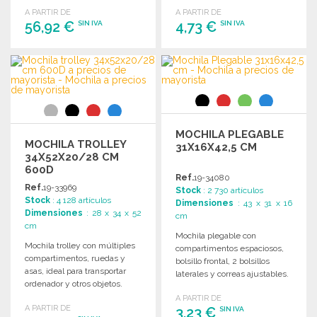
combinar confort y estilo.
A PARTIR DE
A PARTIR DE
56,92 €
4,73 €
SIN IVA
SIN IVA
PEDIR
PEDIR
Solicitar un presupuesto
Solicitar un presupuesto
MOCHILA PLEGABLE
MOCHILA TROLLEY
31X16X42,5 CM
34X52X20/28 CM
600D
Ref.
19-34080
Ref.
19-33969
Stock
: 2 730 artículos
Stock
: 4 128 artículos
Dimensiones
: 43 x 31 x 16
Dimensiones
: 28 x 34 x 52
cm
cm
Mochila plegable con
Mochila trolley con múltiples
compartimentos espaciosos,
compartimentos, ruedas y
bolsillo frontal, 2 bolsillos
asas, ideal para transportar
laterales y correas ajustables.
ordenador y otros objetos.
Ideal para transportar y
Dimensiones: 34 x 52 x 20/28
A PARTIR DE
almacenar fácilmente.
A PARTIR DE
cm.
3,23 €
SIN IVA