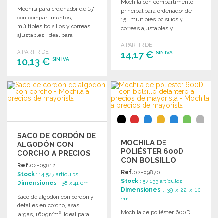
Mochila con compartimento
Mochila para ordenador de 15"
principal para ordenador de
con compartimentos,
15", múltiples bolsillos y
múltiples bolsillos y correas
correas ajustables y
ajustables. Ideal para
acolchadas. Dimensiones: 31 x
organizar accesorios y
A PARTIR DE
45 x 16 cm.
A PARTIR DE
transporte fácil.
14,17 €
SIN IVA
10,13 €
SIN IVA
PEDIR
PEDIR
Solicitar un presupuesto
Solicitar un presupuesto
SACO DE CORDÓN DE
MOCHILA DE
ALGODÓN CON
POLIÉSTER 600D
CORCHO A PRECIOS
CON BOLSILLO
DE MAYORISTA
Ref.
02-09812
DELANTERO
Ref.
02-09870
Stock
: 14 547 artículos
Stock
: 57 133 artículos
Dimensiones
: 38 x 41 cm
Dimensiones
: 39 x 22 x 10
Saco de algodón con cordón y
cm
detalles en corcho, asas
Mochila de poliéster 600D
largas, 160gr/m². Ideal para