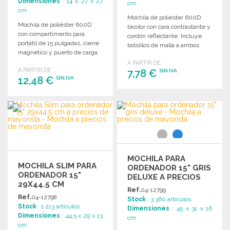
Dimensiones
: 14 x 27 x 27
cm
cm
Mochila de poliéster 600D
Mochila de poliéster 600D
bicolor con cara contrastante y
con compartimento para
cordón reflectante. Incluye
portátil de 15 pulgadas, cierre
bolsillos de malla a ambos
magnético y puerto de carga
lados.
USB. Ideal para uso diario.
A PARTIR DE
A PARTIR DE
7,78 €
SIN IVA
12,48 €
SIN IVA
PEDIR
PEDIR
Solicitar un presupuesto
Solicitar un presupuesto
MOCHILA PARA
MOCHILA SLIM PARA
ORDENADOR 15" GRIS
ORDENADOR 15"
DELUXE A PRECIOS
29X44.5 CM
DE MAYORISTA
Ref.
04-12799
Ref.
04-12798
Stock
: 3 360 artículos
Stock
: 1 213 artículos
Dimensiones
: 45 x 31 x 16
Dimensiones
: 44.5 x 29 x 13
cm
cm