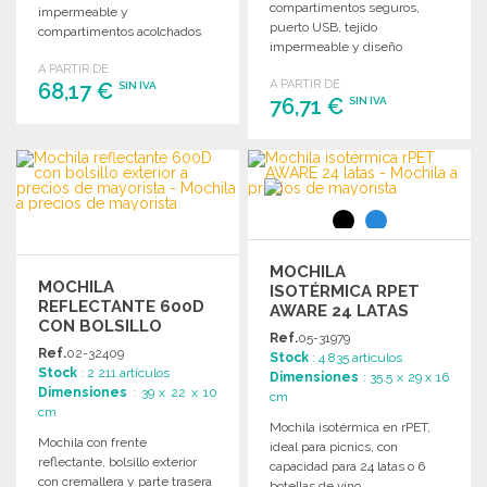
compartimentos seguros,
impermeable y
puerto USB, tejido
compartimentos acolchados
impermeable y diseño
para ordenador y tablet, ideal
práctico para proteger tus
A PARTIR DE
para viajes seguros.
A PARTIR DE
68,17 €
pertenencias en movimiento.
SIN IVA
76,71 €
SIN IVA
PEDIR
PEDIR
Solicitar un presupuesto
Solicitar un presupuesto
MOCHILA
MOCHILA
ISOTÉRMICA RPET
REFLECTANTE 600D
AWARE 24 LATAS
CON BOLSILLO
Ref.
05-31979
EXTERIOR
Ref.
02-32409
Stock
: 4 835 artículos
Stock
: 2 211 artículos
Dimensiones
: 35.5 x 29 x 16
Dimensiones
: 39 x 22 x 10
cm
cm
Mochila isotérmica en rPET,
Mochila con frente
ideal para picnics, con
reflectante, bolsillo exterior
capacidad para 24 latas o 6
con cremallera y parte trasera
botellas de vino.