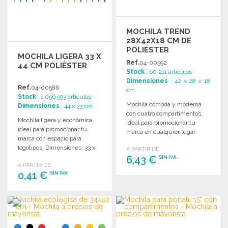
MOCHILA TREND
28X42X18 CM DE
POLIÉSTER
MOCHILA LIGERA 33 X
Ref.
04-00592
44 CM POLIÉSTER
Stock
: 60 211 artículos
Dimensiones
: 42 x 28 x 18
Ref.
04-00586
cm
Stock
: 1 056 593 artículos
Mochila cómoda y moderna
Dimensiones
: 44 x 33 cm
con cuatro compartimentos,
Mochila ligera y económica,
ideal para promocionar tu
ideal para promocionar tu
marca en cualquier lugar.
marca con espacio para
Dimensiones: 28 x 42 x 18 cm.
logotipos. Dimensiones: 33 x
A PARTIR DE
44 cm.
6,43 €
SIN IVA
A PARTIR DE
0,41 €
SIN IVA
PEDIR
Solicitar un presupuesto
PEDIR
Solicitar un presupuesto