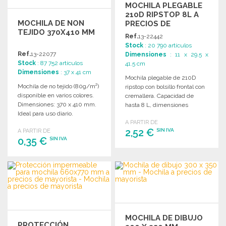
MOCHILA PLEGABLE
210D RIPSTOP 8L A
MOCHILA DE NON
PRECIOS DE
TEJIDO 370X410 MM
MAYORISTA
Ref.
13-22442
Stock
: 20 790 artículos
Ref.
13-22077
Dimensiones
: 11 x 29.5 x
Stock
: 87 752 artículos
41.5 cm
Dimensiones
: 37 x 41 cm
Mochila plegable de 210D
Mochila de no tejido (80g/m²)
ripstop con bolsillo frontal con
disponible en varios colores.
cremallera. Capacidad de
Dimensiones: 370 x 410 mm.
hasta 8 L, dimensiones
Ideal para uso diario.
compactas.
A PARTIR DE
2,52 €
SIN IVA
A PARTIR DE
0,35 €
SIN IVA
PEDIR
PEDIR
Solicitar un presupuesto
Solicitar un presupuesto
MOCHILA DE DIBUJO
PROTECCIÓN