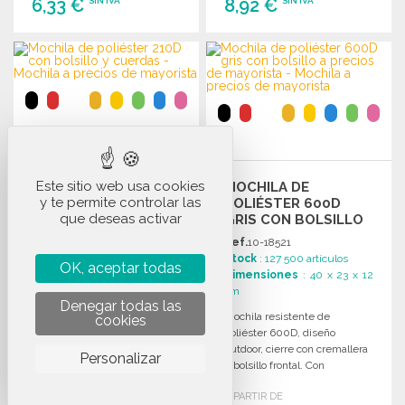
6,33 €
8,92 €
SIN IVA
SIN IVA
PEDIR
PEDIR
Solicitar un presupuesto
Solicitar un presupuesto
MOCHILA DE
Este sitio web usa cookies
MOCHILA DE
POLIÉSTER 210D CON
y te permite controlar las
POLIÉSTER 600D
BOLSILLO Y CUERDAS
que deseas activar
GRIS CON BOLSILLO
Ref.
10-18220
Ref.
10-18521
Stock
: 366 600 artículos
Stock
: 127 500 artículos
Dimensiones
: 45 x 34.5 cm
OK, aceptar todas
Dimensiones
: 40 x 23 x 12
Mochila de poliéster 210D con
cm
bolsillo con cremallera, salida
Denegar todas las
Mochila resistente de
cookies
para auriculares y cuerdas
poliéster 600D, diseño
autoadherentes en varios
outdoor, cierre con cremallera
colores.
Personalizar
y bolsillo frontal. Con
A PARTIR DE
0,63 €
acolchado en la espalda y
SIN IVA
A PARTIR DE
tirantes.