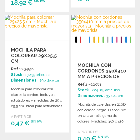
18,92 €
SIN IVA
PEDIR
PEDIR
Solicitar un presupuesto
Solicitar un presupuesto
MOCHILA PARA
COLOREAR 29X25,5
CM
MOCHILA CON
Ref.
19-34156
CORDONES 350X410
Stock
: 13 439 artículos
MM A PRECIOS DE
Dimensiones
: 29 x 25.5 cm
MAYORISTA
Ref.
13-22081
Mochila para colorear con
Stock
: 224 819 artículos
cierre de cordón, incluye 4
Dimensiones
: 35 x 41 cm
rotuladores y medidas de 29 x
Mochila de cuerdas en 210D,
25,5 cm. Ideal para actividades
con cordón negro. Disponible
creativas.
en una amplia gama de
A PARTIR DE
colores. Medidas: 350 x 410
0,47 €
SIN IVA
mm.
A PARTIR DE
PEDIR
0,40 €
SIN IVA