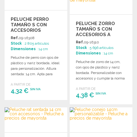
PELUCHE PERRO
PELUCHE ZORRO
TAMAÑO S CON
TAMAÑO S CON
ACCESORIOS
ACCESORIOS A
Ref.
09-16308
PRECIOS DE
Ref.
09-16310
Stock
: 2 805 artículos
MAYORISTA
Stock
: 5 696 artículos
Dimensiones
: 14 cm
Dimensiones
: 14 cm
Peluche de perro con ojos de
Peluche de zorro de 14 cm,
plástico y nariz bordada, ideal
con ojos de plástico y nariz
para personalización. Altura
bordada. Personalizable con
sentada: 14 cm. Apta para
accesorios y cumple la norma
niños menores de 3 años.
EN 71.
A PARTIR DE
A PARTIR DE
4,32 €
SIN IVA
4,38 €
SIN IVA
PEDIR
PEDIR
Solicitar un presupuesto
Solicitar un presupuesto