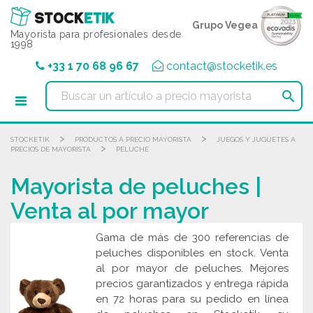
Panel de gestión de cookies
Grupo Vegea
Mayorista para profesionales desde
1998
+33 1 70 68 96 67
contact@stocketik.es

>
>
STOCKETIK
PRODUCTOS A PRECIO MAYORISTA
JUEGOS Y JUGUETES A
>
PRECIOS DE MAYORISTA
PELUCHE
Mayorista de peluches |
Venta al por mayor
Gama de más de 300 referencias de
peluches disponibles en stock. Venta
al por mayor de peluches. Mejores
precios garantizados y entrega rápida
en 72 horas para su pedido en línea