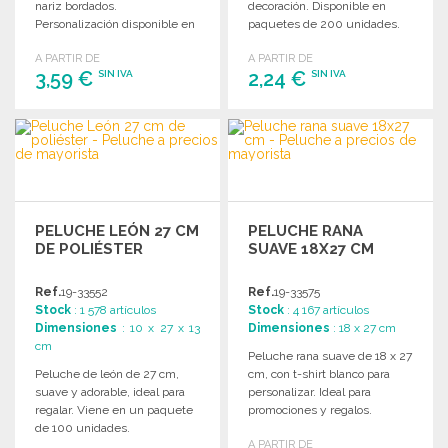
nariz bordados.
decoración. Disponible en
Personalización disponible en
paquetes de 200 unidades.
la etiqueta. Apta para niños
A PARTIR DE
A PARTIR DE
menores de 3 años.
3,59 €
2,24 €
SIN IVA
SIN IVA
PEDIR
PEDIR
Solicitar un presupuesto
Solicitar un presupuesto
PELUCHE LEÓN 27 CM
PELUCHE RANA
DE POLIÉSTER
SUAVE 18X27 CM
Ref.
19-33552
Ref.
19-33575
Stock
: 1 578 artículos
Stock
: 4 167 artículos
Dimensiones
: 10 x 27 x 13
Dimensiones
: 18 x 27 cm
cm
Peluche rana suave de 18 x 27
Peluche de león de 27 cm,
cm, con t-shirt blanco para
suave y adorable, ideal para
personalizar. Ideal para
regalar. Viene en un paquete
promociones y regalos.
de 100 unidades.
Embalaje de 100 unidades.
A PARTIR DE