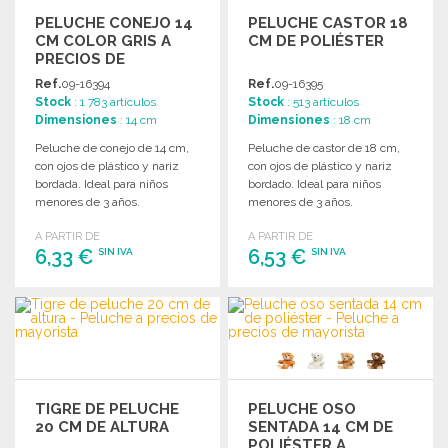
PELUCHE CONEJO 14
PELUCHE CASTOR 18
CM COLOR GRIS A
CM DE POLIÉSTER
PRECIOS DE
MAYORISTA
Ref.
09-16394
Ref.
09-16395
Stock
: 1 783 artículos
Stock
: 513 artículos
Dimensiones
: 14 cm
Dimensiones
: 18 cm
Peluche de conejo de 14 cm,
Peluche de castor de 18 cm,
con ojos de plástico y nariz
con ojos de plástico y nariz
bordada. Ideal para niños
bordado. Ideal para niños
menores de 3 años.
menores de 3 años.
A PARTIR DE
A PARTIR DE
6,33 €
6,53 €
SIN IVA
SIN IVA
PEDIR
PEDIR
Solicitar un presupuesto
Solicitar un presupuesto
TIGRE DE PELUCHE
PELUCHE OSO
20 CM DE ALTURA
SENTADA 14 CM DE
POLIÉSTER A