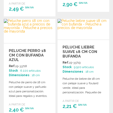
2,90 €
SIN IVA
A PARTIR DE
2,49 €
SIN IVA
PEDIR
PEDIR
Solicitar un presupuesto
Solicitar un presupuesto
PELUCHE LIEBRE
PELUCHE PERRO 18
SUAVE 18 CM CON
CM CON BUFANDA
BUFANDA
AZUL
Ref.
19-33719
Ref.
19-33718
Stock
: 9 920 artículos
Stock
: 6 220 artículos
Dimensiones
: 18 cm
Dimensiones
: 18 cm
Peluche de liebre de 18 cm
Peluche de perro de 18 cm
con pelaje suave y foulard
con pelaje suave y pañuelo
verde, ideal para
azul para personalización.
personalización. Paquete de
Ideal para regalos y eventos.
100 unidades.
Embalaje de 100 unidades.
A PARTIR DE
A PARTIR DE
2,21 €
SIN IVA
2,40 €
SIN IVA