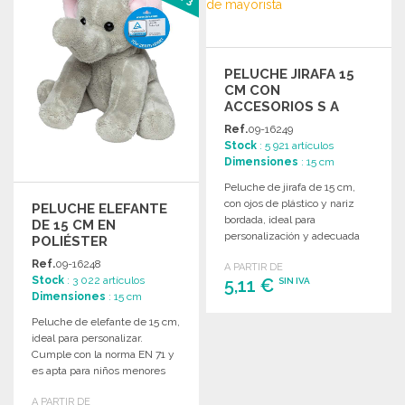
PELUCHE JIRAFA 15
CM CON
ACCESORIOS S A
PRECIOS DE
Ref.
09-16249
MAYORISTA
Stock
: 5 921 artículos
Dimensiones
: 15 cm
Peluche de jirafa de 15 cm,
con ojos de plástico y nariz
PELUCHE ELEFANTE
bordada, ideal para
DE 15 CM EN
personalización y adecuada
POLIÉSTER
para niños menores de 3 años.
Ref.
09-16248
A PARTIR DE
Stock
: 3 022 artículos
5,11 €
SIN IVA
Dimensiones
: 15 cm
Peluche de elefante de 15 cm,
PEDIR
ideal para personalizar.
Solicitar un presupuesto
Cumple con la norma EN 71 y
es apta para niños menores
de 3 años.
A PARTIR DE