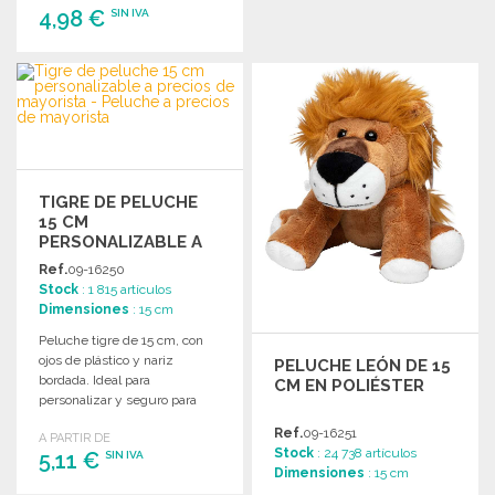
4,98 €
SIN IVA
PEDIR
Solicitar un presupuesto
TIGRE DE PELUCHE
15 CM
PERSONALIZABLE A
PRECIOS DE
Ref.
09-16250
MAYORISTA
Stock
: 1 815 artículos
Dimensiones
: 15 cm
Peluche tigre de 15 cm, con
ojos de plástico y nariz
PELUCHE LEÓN DE 15
bordada. Ideal para
CM EN POLIÉSTER
personalizar y seguro para
niños menores de 3 años.
Ref.
09-16251
A PARTIR DE
Stock
: 24 738 artículos
5,11 €
SIN IVA
Dimensiones
: 15 cm