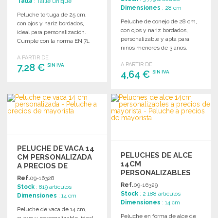
Talla
: Taille unique
Dimensiones
: 28 cm
Peluche tortuga de 25 cm,
Peluche de conejo de 28 cm,
con ojos y nariz bordados,
con ojos y nariz bordados,
ideal para personalización.
personalizable y apta para
Cumple con la norma EN 71.
niños menores de 3 años.
A PARTIR DE
A PARTIR DE
7,28 €
SIN IVA
4,64 €
SIN IVA
PEDIR
PEDIR
Solicitar un presupuesto
Solicitar un presupuesto
PELUCHE DE VACA 14
PELUCHES DE ALCE
CM PERSONALIZADA
14CM
A PRECIOS DE
PERSONALIZABLES
MAYORISTA
Ref.
09-16328
Ref.
09-16329
Stock
: 819 artículos
Stock
: 2 188 artículos
Dimensiones
: 14 cm
Dimensiones
: 14 cm
Peluche de vaca de 14 cm,
Peluche en forma de alce de