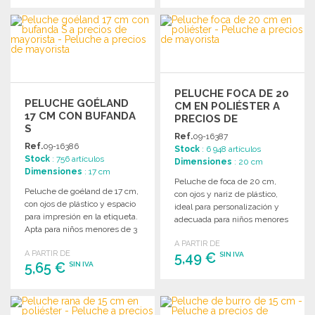
PEDIR
PEDIR
Solicitar un presupuesto
Solicitar un presupuesto
PELUCHE FOCA DE 20
PELUCHE GOÉLAND
CM EN POLIÉSTER A
17 CM CON BUFANDA
PRECIOS DE
S
MAYORISTA
Ref.
09-16387
Ref.
09-16386
Stock
: 6 948 artículos
Stock
: 756 artículos
Dimensiones
: 20 cm
Dimensiones
: 17 cm
Peluche de foca de 20 cm,
Peluche de goéland de 17 cm,
con ojos y nariz de plástico,
con ojos de plástico y espacio
ideal para personalización y
para impresión en la etiqueta.
adecuada para niños menores
Apta para niños menores de 3
de 3 años.
años.
A PARTIR DE
A PARTIR DE
5,49 €
SIN IVA
5,65 €
SIN IVA
PEDIR
PEDIR
Solicitar un presupuesto