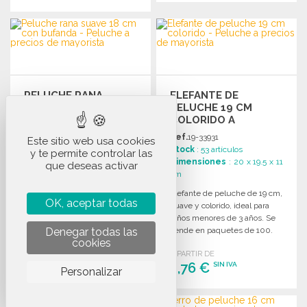
PEDIR
PEDIR
Solicitar un presupuesto
Solicitar un presupuesto
PELUCHE RANA
ELEFANTE DE
SUAVE 18 CM CON
PELUCHE 19 CM
BUFANDA
COLORIDO A
PRECIOS DE
Ref.
19-33804
Ref.
19-33931
Este sitio web usa cookies
MAYORISTA
Stock
: 3 005 artículos
Stock
: 53 artículos
y te permite controlar las
Dimensiones
: 18 cm
Dimensiones
: 20 x 19.5 x 11
que deseas activar
cm
Peluche rana suave de 18 cm
con bufanda amarilla,
Elefante de peluche de 19 cm,
OK, aceptar todas
personalizable. Ideal para
suave y colorido, ideal para
regalos y promociones.
niños menores de 3 años. Se
Denegar todas las
Embalaje de 100 unidades.
vende en paquetes de 100.
cookies
A PARTIR DE
2,55 €
SIN IVA
A PARTIR DE
2,76 €
SIN IVA
Personalizar
PEDIR
PEDIR
Solicitar un presupuesto