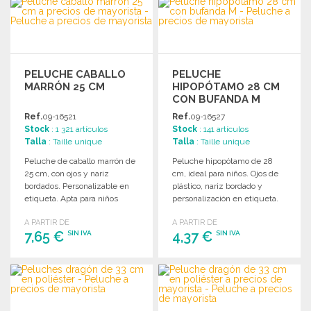
Solicitar un presupuesto
Solicitar un presupuesto
PELUCHE CABALLO
PELUCHE
MARRÓN 25 CM
HIPOPÓTAMO 28 CM
CON BUFANDA M
Ref.
09-16521
Ref.
09-16527
Stock
: 1 321 artículos
Stock
: 141 artículos
Talla
: Taille unique
Talla
: Taille unique
Peluche de caballo marrón de
Peluche hipopótamo de 28
25 cm, con ojos y nariz
cm, ideal para niños. Ojos de
bordados. Personalizable en
plástico, nariz bordado y
etiqueta. Apta para niños
personalización en etiqueta.
menores de 3 años.
A PARTIR DE
A PARTIR DE
7,65 €
4,37 €
SIN IVA
SIN IVA
PEDIR
PEDIR
Solicitar un presupuesto
Solicitar un presupuesto