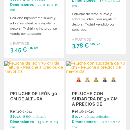
Dimensiones
: 17 x 19 x 12
Dimensiones
: 12 x 19 x 19
cm
cm
Peluche de ratón suave y
Peluche hipopótamo suave y
adorable, ideal para regalar o
adorable, ideal para regalar o
decorar. T-shirt vendido por
decorar. T-shirt no incluido, se
separado.
vende por separado.
A PARTIR DE
A PARTIR DE
3,78 €
SIN IVA
3,45 €
SIN IVA
PEDIR
PEDIR
Solicitar un presupuesto
Solicitar un presupuesto
PELUCHE DE LEÓN 30
PELUCHE CON
CM DE ALTURA
SUDADERA DE 30 CM
A PRECIOS DE
MAYORISTA
Ref.
16-25044
Ref.
16-25640
Stock
: 8 865 artículos
Stock
: 16 102 artículos
Dimensiones
: 13 x 11 x 6.4
Dimensiones
: 20 x 18 x 12
cm
cm