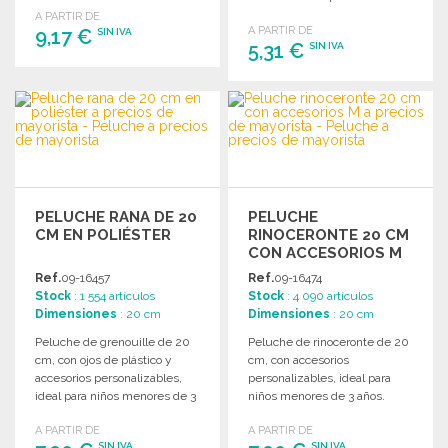
accesorio.
menores de 3 años.
A PARTIR DE
A PARTIR DE
9,17 €
SIN IVA
5,31 €
SIN IVA
PEDIR
PEDIR
Solicitar un presupuesto
Solicitar un presupuesto
PELUCHE RANA DE 20
PELUCHE
CM EN POLIÉSTER
RINOCERONTE 20 CM
CON ACCESORIOS M
Ref.
09-16457
Ref.
09-16474
Stock
: 1 554 artículos
Stock
: 4 090 artículos
Dimensiones
: 20 cm
Dimensiones
: 20 cm
Peluche de grenouille de 20
Peluche de rinoceronte de 20
cm, con ojos de plástico y
cm, con accesorios
accesorios personalizables,
personalizables, ideal para
ideal para niños menores de 3
niños menores de 3 años.
años.
Certificada conforme a la
A PARTIR DE
A PARTIR DE
norma EN 71.
SIN IVA
SIN IVA