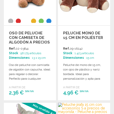
OSO DE PELUCHE
PELUCHE MONO DE
CON CAMISETA DE
15 CM EN POLIÉSTER
ALGODÓN A PRECIOS
DE MAYORISTA
Ref.
02-03841
Ref.
09-16242
Stock
: 56 175 artículos
Stock
: 1 423 artículos
Dimensiones
: 13 x 15 cm
Dimensiones
: 15 cm
Oso de peluche con camiseta
Peluche de mono de 15 cm,
de algodón con capucha, ideal
con ojos de plástico y nariz
para regalar o decorar.
bordada. Ideal para
Perfecto para cualquier
personalización y apta para
ocasión.
niños menores de 3 años.
A PARTIR DE
A PARTIR DE
2,36 €
4,96 €
SIN IVA
SIN IVA
PEDIR
PEDIR
Más vendido #3
Solicitar un presupuesto
Solicitar un presupuesto