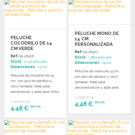
PEDIR
PEDIR
Solicitar un presupuesto
Solicitar un presupuesto
PELUCHE MONO DE
PELUCHE
14 CM
COCODRILO DE 14
PERSONALIZADA
CM VERDE
Ref.
09-16307
Ref.
09-16306
Stock
: 1 683 artículos
Stock
: 2 137 artículos
Dimensiones
: 14 cm
Dimensiones
: 14 cm
Peluche de mono de 14 cm,
Peluche de cocodrilo de 14
con ojos de plástico y nariz
cm, con ojos de plástico y
bordada. Ideal para
nariz bordada. Ideal para
personalización y apta para
personalizar y apta para niños
niños menores de 3 años.
menores de 3 años.
A PARTIR DE
A PARTIR DE
4,48 €
SIN IVA
4,48 €
SIN IVA
PEDIR
PEDIR
Solicitar un presupuesto
Solicitar un presupuesto