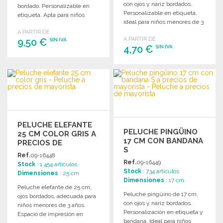
con ojos y nariz bordados.
bordado. Personalizable en
Personalizable en etiqueta,
etiqueta. Apta para niños
ideal para niños menores de 3
menores de 3 años.
años.
A PARTIR DE
A PARTIR DE
9,50 €
SIN IVA
4,70 €
SIN IVA
PEDIR
PEDIR
Solicitar un presupuesto
Solicitar un presupuesto
PELUCHE ELEFANTE
PELUCHE PINGÜINO
25 CM COLOR GRIS A
17 CM CON BANDANA
PRECIOS DE
S
MAYORISTA
Ref.
09-16448
Ref.
09-16449
Stock
: 1 454 artículos
Stock
: 734 artículos
Dimensiones
: 25 cm
Dimensiones
: 17 cm
Peluche elefante de 25 cm,
Peluche pingüino de 17 cm,
ojos bordados, adecuada para
con ojos y nariz bordados.
niños menores de 3 años.
Personalización en etiqueta y
Espacio de impresión en
bandana. Ideal para niños