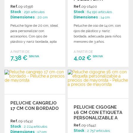
PRECIOS DE
Ref.
09-16396
Ref.
09-16400
MAYORISTA
Stock
: 290 artículos
Stock
: 84 190 artículos
Dimensiones
: 20 cm
Dimensiones
: 14 cm
Peluche tigre de 20 cm, ideal
Peluche de oso de 14 cm, con
para personalizar con
ojos de plástico y nariz
accesorios. Con ojos de
bordada, adecuada para niños
plástico y nariz bordada, apta
menores de 3 años.
para niños menores de 3 años.
A PARTIR DE
A PARTIR DE
7,38 €
4,02 €
SIN IVA
SIN IVA
PEDIR
PEDIR
Solicitar un presupuesto
Solicitar un presupuesto
PELUCHE CANGREJO
PELUCHE CIGOGNE
17 CM CON BORDADO
16 CM CON ETIQUETA
PERSONALIZABLE A
Ref.
09-16432
PRECIOS DE
Ref.
09-16442
Stock
: 2 224 artículos
MAYORISTA
Stock
: 2 757 artículos
Dimensiones
: 17 cm