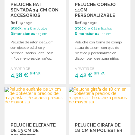
PELUCHE RAT
PELUCHE CONEJO
SENTADA 14 CM CON
14CM
ACCESORIOS
PERSONALIZABLE
Ref.
09-16311
Ref.
09-16312
Stock
: 5 338 artículos
Stock
: 5 021 artículos
Dimensiones
: 15 cm
Dimensiones
: 14 cm
Peluche de ratón de 14 cm,
Peluche con forma de conejo,
con ojos de plástico y
altura de 14 cm, con ojos de
personalización. Ideal para
plástico y personalización
niños menores de 3 años.
disponible. Ideal para niños
menores de 3 años.
A PARTIR DE
A PARTIR DE
4,38 €
4,42 €
SIN IVA
SIN IVA
PEDIR
PEDIR
Solicitar un presupuesto
Solicitar un presupuesto
PELUCHE ELEFANTE
PELUCHE GIRAFA DE
DE 13 CM DE
18 CM EN POLIÉSTER