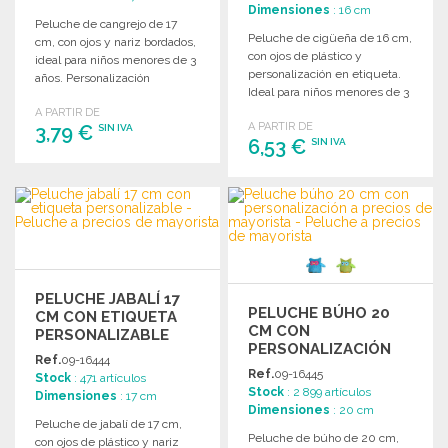
Dimensiones
: 16 cm
Peluche de cangrejo de 17
Peluche de cigüeña de 16 cm,
cm, con ojos y nariz bordados,
con ojos de plástico y
ideal para niños menores de 3
personalización en etiqueta.
años. Personalización
Ideal para niños menores de 3
disponible.
años.
A PARTIR DE
A PARTIR DE
3,79 €
SIN IVA
6,53 €
SIN IVA
PEDIR
PEDIR
Solicitar un presupuesto
Solicitar un presupuesto
PELUCHE JABALÍ 17
PELUCHE BÚHO 20
CM CON ETIQUETA
CM CON
PERSONALIZABLE
PERSONALIZACIÓN
Ref.
09-16444
Ref.
09-16445
Stock
: 471 artículos
Stock
: 2 899 artículos
Dimensiones
: 17 cm
Dimensiones
: 20 cm
Peluche de jabalí de 17 cm,
Peluche de búho de 20 cm,
con ojos de plástico y nariz