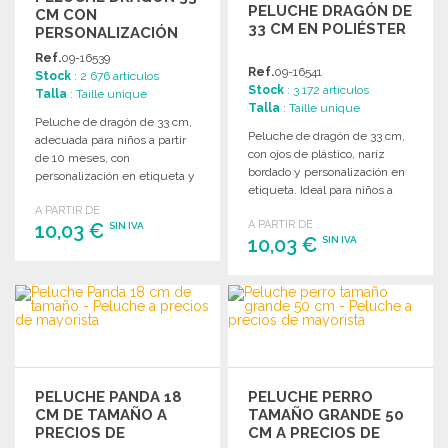
PELUCHE DRAGÓN DE
CM CON
33 CM EN POLIÉSTER
PERSONALIZACIÓN
Ref.
09-16539
Ref.
09-16541
Stock
: 2 676 artículos
Stock
: 3 172 artículos
Talla
: Taille unique
Talla
: Taille unique
Peluche de dragón de 33 cm,
Peluche de dragón de 33 cm,
adecuada para niños a partir
con ojos de plástico, nariz
de 10 meses, con
bordado y personalización en
personalización en etiqueta y
etiqueta. Ideal para niños a
accesorios.
partir de 10 meses.
A PARTIR DE
A PARTIR DE
10,03 €
SIN IVA
10,03 €
SIN IVA
PEDIR
PEDIR
Solicitar un presupuesto
Solicitar un presupuesto
PELUCHE PANDA 18
PELUCHE PERRO
CM DE TAMAÑO A
TAMAÑO GRANDE 50
PRECIOS DE
CM A PRECIOS DE