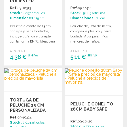
POLIÉSTER
Ref.
09-16313
Ref.
09-16314
Stock
: 4 097 artículos
Stock
: 9 889 artículos
Dimensiones
: 15 cm
Dimensiones
: 18 cm
Peluche elefante de 13 cm
Peluche de jirafa de 18 cm,
con ojos y nariz bordados,
con ojos de plástico y nariz
incluye bufanda y cumple
bordada. Apta para niños
con la norma EN 71. Ideal para
menores de 3 años.
niños.
A PARTIR DE
A PARTIR DE
4,38 €
5,11 €
SIN IVA
SIN IVA
PEDIR
PEDIR
Solicitar un presupuesto
Solicitar un presupuesto
TORTUGA DE
PELUCHE CONEJITO
PELUCHE 25 CM
28CM BABY SAFE
PERSONALIZADA
Ref.
09-16324
Ref.
09-16326
Stock
: 7 013 artículos
Stock
: 3 779 artículos