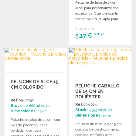
Peluche de león de 15 cm,
PEDIR
ideal para personalizar con
Solicitar un presupuesto
accesorios. Cumple con la
normativa EN 71, apta para
niños menores de 3 años.
A PARTIR DE
5,17 €
SIN IVA
PEDIR
Solicitar un presupuesto
PELUCHE DE ALCE 15
PELUCHE CABALLO
CM COLORIDO
DE 15 CM EN
POLIÉSTER
Ref.
09-16252
Ref.
09-16253
Stock
: 12 666 artículos
Stock
: 4 995 artículos
Dimensiones
: 15 cm
Dimensiones
: 15 cm
Peluche de alce de 15 cm, con
Peluche de caballo de 15 cm
ojos de plástico y nariz
con ojos de plástico y nariz
bordada. Ideal para
bordada, perfecta para