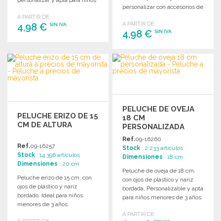
personalizar y apta para niños
personalizar con accesorios de
menores de 3 años.
tamaño S.
A PARTIR DE
A PARTIR DE
4,98 €
SIN IVA
4,98 €
SIN IVA
PEDIR
PEDIR
Solicitar un presupuesto
Solicitar un presupuesto
PELUCHE DE OVEJA
PELUCHE ERIZO DE 15
18 CM
CM DE ALTURA
PERSONALIZADA
Ref.
09-16260
Ref.
09-16257
Stock
: 2 233 artículos
Stock
: 14 396 artículos
Dimensiones
: 18 cm
Dimensiones
: 20 cm
Peluche de oveja de 18 cm,
Peluche erizo de 15 cm, con
con ojos de plástico y nariz
ojos de plástico y nariz
bordada. Personalizable y apta
bordado. Ideal para niños
para niños menores de 3 años.
menores de 3 años.
A PARTIR DE