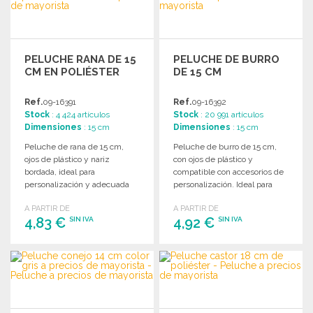
Solicitar un presupuesto
PELUCHE RANA DE 15
PELUCHE DE BURRO
CM EN POLIÉSTER
DE 15 CM
Ref.
09-16391
Ref.
09-16392
Stock
: 4 424 artículos
Stock
: 20 991 artículos
Dimensiones
: 15 cm
Dimensiones
: 15 cm
Peluche de rana de 15 cm,
Peluche de burro de 15 cm,
ojos de plástico y nariz
con ojos de plástico y
bordada, ideal para
compatible con accesorios de
personalización y adecuada
personalización. Ideal para
para niños menores de 3 años.
niños menores de 3 años.
A PARTIR DE
A PARTIR DE
4,83 €
4,92 €
SIN IVA
SIN IVA
PEDIR
PEDIR
Solicitar un presupuesto
Solicitar un presupuesto