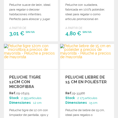
Peluche suave de león, ideal
Peluche con sudadera,
para regalar o decorar
fabricada en 100% poliéster,
habitaciones infantiles.
ideal para regalar o como
Perfecto para abrazar y jugar.
artículo promocional en
eventos.
A PARTIR DE
A PARTIR DE
3,01 €
4,80 €
SIN IVA
SIN IVA
PEDIR
PEDIR
Solicitar un presupuesto
Solicitar un presupuesto
PELUCHE TIGRE
PELUCHE LIEBRE DE
12CM CON
15 CM EN POLIÉSTER
MICROFIBRA
Ref.
09-16325
Ref.
19-33366
Stock
: 2 593 artículos
Stock
: 2 173 artículos
Dimensiones
: 12 cm
Dimensiones
: 15 cm
Peluche tigre de 12 cm con
Peluche de liebre de 15 cm,
limpiador de pantalla, ojos y
ideal para regalos o