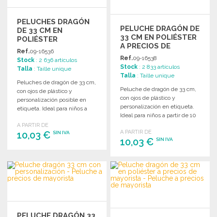
PELUCHES DRAGÓN
PELUCHE DRAGÓN DE
DE 33 CM EN
33 CM EN POLIÉSTER
POLIÉSTER
A PRECIOS DE
Ref.
09-16536
MAYORISTA
Ref.
09-16538
Stock
: 2 636 artículos
Stock
: 2 833 artículos
Talla
: Taille unique
Talla
: Taille unique
Peluches de dragón de 33 cm,
Peluche de dragón de 33 cm,
con ojos de plástico y
con ojos de plástico y
personalización posible en
personalización en etiqueta.
etiqueta. Ideal para niños a
Ideal para niños a partir de 10
partir de 10 meses.
meses.
A PARTIR DE
A PARTIR DE
10,03 €
SIN IVA
10,03 €
SIN IVA
PEDIR
PEDIR
Solicitar un presupuesto
Solicitar un presupuesto
PELUCHE DRAGÓN 33