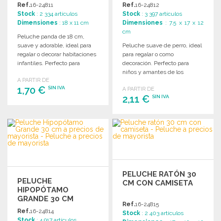
MAYORISTA
MAYORISTA
Ref.
16-24811
Ref.
16-24812
Stock
: 2 334 artículos
Stock
: 3 397 artículos
Dimensiones
: 18 x 11 cm
Dimensiones
: 7.5 x 17 x 12
cm
Peluche panda de 18 cm,
suave y adorable, ideal para
Peluche suave de perro, ideal
regalar o decorar habitaciones
para regalar o como
infantiles. Perfecto para
decoración. Perfecto para
amantes de los animales.
niños y amantes de los
A PARTIR DE
animales.
1,70 €
SIN IVA
A PARTIR DE
2,11 €
SIN IVA
PEDIR
PEDIR
Solicitar un presupuesto
Solicitar un presupuesto
PELUCHE RATÓN 30
PELUCHE
CM CON CAMISETA
HIPOPÓTAMO
GRANDE 30 CM
Ref.
16-24815
Ref.
16-24814
Stock
: 2 403 artículos
Stock
: 4 917 artículos