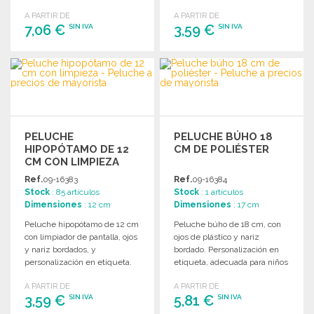
años.
A PARTIR DE
A PARTIR DE
7,06 €
3,59 €
SIN IVA
SIN IVA
PEDIR
PEDIR
Solicitar un presupuesto
Solicitar un presupuesto
PELUCHE
PELUCHE BÚHO 18
HIPOPÓTAMO DE 12
CM DE POLIÉSTER
CM CON LIMPIEZA
Ref.
09-16383
Ref.
09-16384
Stock
: 85 artículos
Stock
: 1 artículos
Dimensiones
: 12 cm
Dimensiones
: 17 cm
Peluche hipopótamo de 12 cm
Peluche búho de 18 cm, con
con limpiador de pantalla, ojos
ojos de plástico y nariz
y nariz bordados, y
bordado. Personalización en
personalización en etiqueta.
etiqueta, adecuada para niños
Ideal para niños.
menores de 3 años.
A PARTIR DE
A PARTIR DE
3,59 €
5,81 €
SIN IVA
SIN IVA