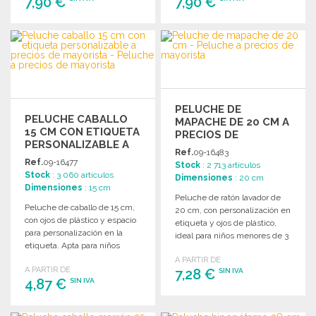
7,90 €
7,90 €
PEDIR
PEDIR
Solicitar un presupuesto
Solicitar un presupuesto
PELUCHE DE
PELUCHE CABALLO
MAPACHE DE 20 CM A
15 CM CON ETIQUETA
PRECIOS DE
PERSONALIZABLE A
MAYORISTA
Ref.
09-16483
PRECIOS DE
Ref.
09-16477
Stock
: 2 713 artículos
MAYORISTA
Stock
: 3 060 artículos
Dimensiones
: 20 cm
Dimensiones
: 15 cm
Peluche de ratón lavador de
Peluche de caballo de 15 cm,
20 cm, con personalización en
con ojos de plástico y espacio
etiqueta y ojos de plástico,
para personalización en la
ideal para niños menores de 3
etiqueta. Apta para niños
años.
menores de 3 años.
A PARTIR DE
A PARTIR DE
7,28 €
SIN IVA
4,87 €
SIN IVA
PEDIR
PEDIR