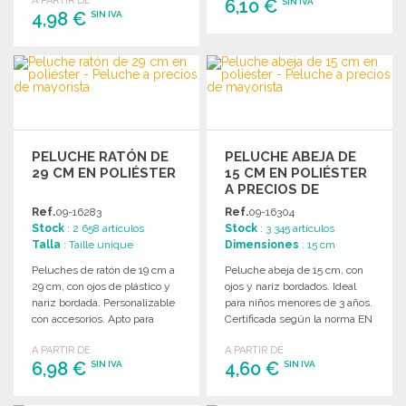
A PARTIR DE
6,10 €
SIN IVA
4,98 €
SIN IVA
PEDIR
PEDIR
Solicitar un presupuesto
Solicitar un presupuesto
PELUCHE RATÓN DE
PELUCHE ABEJA DE
29 CM EN POLIÉSTER
15 CM EN POLIÉSTER
A PRECIOS DE
MAYORISTA
Ref.
09-16283
Ref.
09-16304
Stock
: 2 658 artículos
Stock
: 3 345 artículos
Talla
: Taille unique
Dimensiones
: 15 cm
Peluches de ratón de 19 cm a
Peluche abeja de 15 cm, con
29 cm, con ojos de plástico y
ojos y nariz bordados. Ideal
nariz bordada. Personalizable
para niños menores de 3 años.
con accesorios. Apto para
Certificada según la norma EN
niños menores de 3 años.
71.
A PARTIR DE
A PARTIR DE
6,98 €
4,60 €
SIN IVA
SIN IVA