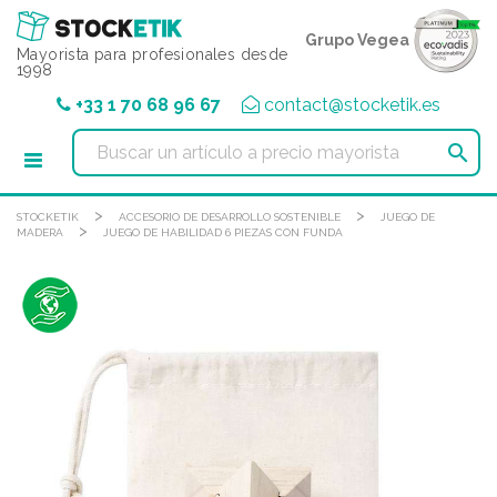
Panel de gestión de cookies
Grupo Vegea
Mayorista para profesionales desde
1998
+33 1 70 68 96 67
contact@stocketik.es

>
>
STOCKETIK
ACCESORIO DE DESARROLLO SOSTENIBLE
JUEGO DE
>
MADERA
JUEGO DE HABILIDAD 6 PIEZAS CON FUNDA