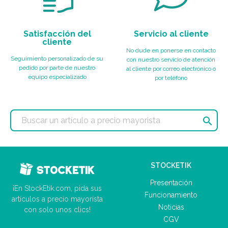
Satisfacción del
Servicio al cliente
cliente
No dude en ponerse en contacto
Seguimiento personalizado de su
con nuestro servicio de atención
pedido por parte de nuestro
al cliente por correo electrónico o
equipo especializado
por teléfono

STOCKETIK
Presentación
¡En StockEtik.com, pida sus
Funcionamiento
artículos a precio mayorista
Noticias
con solo unos clics!
CGV