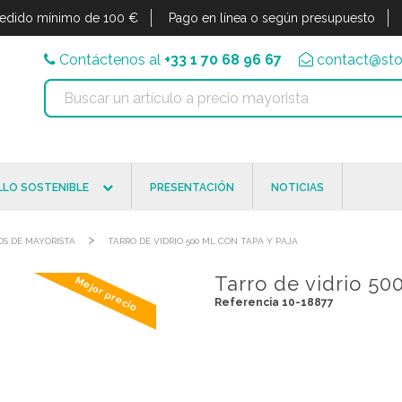
edido mínimo de 100 €
Pago en línea o según presupuesto
Contáctenos al
+33 1 70 68 96 67
contact@sto
LO SOSTENIBLE
PRESENTACIÓN
NOTICIAS
>
OS DE MAYORISTA
TARRO DE VIDRIO 500 ML CON TAPA Y PAJA
Tarro de vidrio 50
Mejor precio
Referencia 10-18877