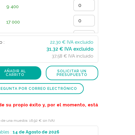
9 400
17 000
3 200
o :
22,30
€ IVA excluido
31,32 € IVA excluido
3 700
37,58 € IVA incluido
1 600
AÑADIR AL
SOLICITAR UN
CARRITO
PRESUPUESTO
REGUNTA POR CORREO ELECTRÓNICO
de su propio éxito y, por el momento, está
o de una muestra: 16,92 € sin IVA)
ables :
14 de Agosto de 2026