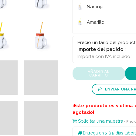
Naranja
Amarillo
Verde
Precio unitario del product
Importe del pedido :
Azul
Importe con IVA incluido :
Fucsia
AÑADIR AL
CARRITO
ENVIAR UNA P
¡Este producto es víctima 
agotado!
Solicitar una muestra
( Preci
Entrega en 3 à 5 días labor