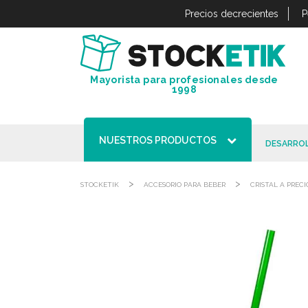
Panel de gestión de cookies
Precios decrecientes
P
Mayorista para profesionales desde
1998
NUESTROS PRODUCTOS
DESARROL
>
>
STOCKETIK
ACCESORIO PARA BEBER
CRISTAL A PRECI