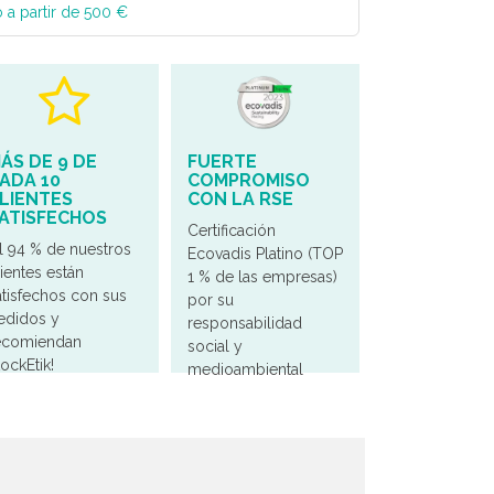
 a partir de 500 €
ÁS DE 9 DE
FUERTE
ADA 10
COMPROMISO
LIENTES
CON LA RSE
ATISFECHOS
Certificación
El 94 % de nuestros
Ecovadis Platino (TOP
lientes están
1 % de las empresas)
atisfechos con sus
por su
edidos y
responsabilidad
ecomiendan
social y
tockEtik!
medioambiental