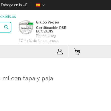
Entrega en la UE
cketik.es
Grupo Vegea

Certificación RSE
ECOVADIS
Platino 2023
TOP 1 % de las empresas
0 ml con tapa y paja