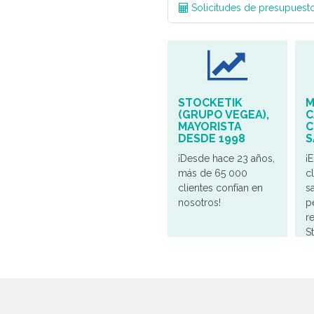
Solicitudes de presupuesto
STOCKETIK
M
(GRUPO VEGEA),
C
MAYORISTA
C
DESDE 1998
S
¡Desde hace 23 años,
¡
más de 65 000
c
clientes confían en
s
nosotros!
p
r
S